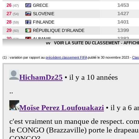
26
1453
GRECE
(47)
27
1427
SLOVENIE
(54)
28
1401
FINLANDE
(59)
29
1399
RÉPUBLIQUE D'IRLANDE
(60)
30
1382
ALBANIE
(62)
vv VOIR LA SUITE DU CLASSEMENT - AFFIC
31
1362
MACÉDOINE
(65)
32
1343
BOSNIE-HERZÉGOVINE
(69)
(1) : variation par rapport au
précédent classement FIFA
publié le 30 novembre 2023 -
Clas
33
1342
MONTENEGRO
(70)
34
1338
ISLANDE
(71)
35
1333
IRLANDE DU NORD
(72)
36
1323
ISRAEL
(75)
37
1312
GEORGIE
(77)
38
1289
BULGARIE
(81)
39
1285
LUXEMBOURG
(83)
40
1237
ARMENIE
(93)
41
1232
BIÉLORUSSIE
(95)