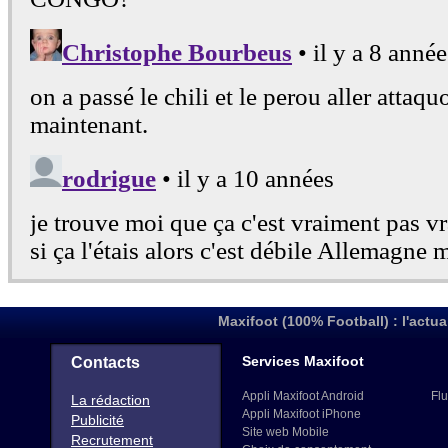
42
1215
KAZAKHSTAN
(100)
43
1202
KOSOVO
(101)
44
1174
AZERBAIDJAN
(114)
45
1149
ESTONIE
(122)
46
1143
CHYPRE
(125)
47
1102
ILES FEROE
(135)
48
1097
LETTONIE
(137)
49
1086
LITUANIE
(138)
50
1022
MOLDAVIE
(155)
51
998
ANDORRE
(164)
52
967
MALTE
(172)
53
840
GIBRALTAR
(201)
Maxifoot (100% Football) : l'actua
54
833
LIECHTENSTEIN
(203)
55
741
SAINT MARIN
(210)
Services Maxifoot
Contacts
Appli Maxifoot Android
Flu
La rédaction
Appli Maxifoot iPhone
Publicité
Site web Mobile
Recrutement