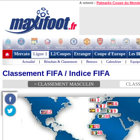
A retenir :
Palmarès Coupe du Mond
OM
PSG
Lyon
Lille
Monaco
Chelsea
Man Utd
Arsenal
Liverpool
ManCity
Ba
+ de clubs
Mercato
Ligue 1
L2/Coupes
Etranger
Coupe d'Europe
Les B
Actualité
|
Résultats & Classement
|
Buteurs
|
Calendrier
|
Equipe
Classement FIFA / Indice FIFA
> CLASSEMENT MASCULIN
CLASS
^
3
16
2
8
9
12
30
20
49