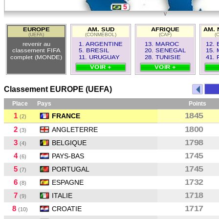
5
v
11
EUROPE
AM. SUD
AFRIQUE
AM. 
(UEFA)
(CONMEBOL)
(CAF)
(
1
revenir au
1. ARGENTINE
13. MAROC
12.
classement FIFA
5. BRESIL
20. SENEGAL
15.
complet (MONDE)
11. URUGUAY
28. TUNISIE
41.
VOIR +
VOIR +
Classement EUROPE (UEFA)
Place
Pays
Points
1
1845
FRANCE
(2)
2
1800
ANGLETERRE
(3)
3
1798
BELGIQUE
(4)
4
1745
PAYS-BAS
(6)
5
1745
PORTUGAL
(7)
6
1732
ESPAGNE
(8)
7
1718
ITALIE
(9)
8
1717
CROATIE
(10)