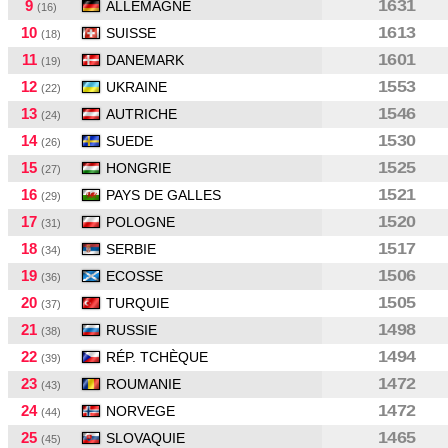
9
1631
ALLEMAGNE
(16)
10
1613
SUISSE
(18)
11
1601
DANEMARK
(19)
12
1553
UKRAINE
(22)
13
1546
AUTRICHE
(24)
14
1530
SUEDE
(26)
15
1525
HONGRIE
(27)
16
1521
PAYS DE GALLES
(29)
17
1520
POLOGNE
(31)
18
1517
SERBIE
(34)
19
1506
ECOSSE
(36)
20
1505
TURQUIE
(37)
21
1498
RUSSIE
(38)
22
1494
RÉP. TCHÈQUE
(39)
23
1472
ROUMANIE
(43)
24
1472
NORVEGE
(44)
25
1465
SLOVAQUIE
(45)