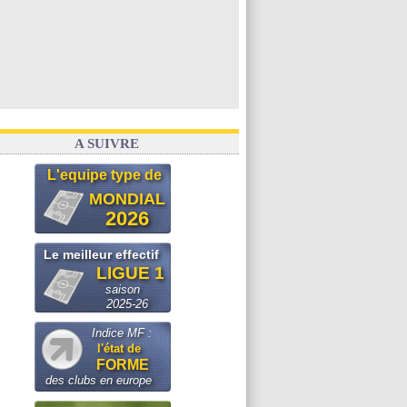
A SUIVRE
L'equipe type de
MONDIAL
2026
Le meilleur effectif
LIGUE 1
saison
2025-26
Indice MF :
l'état de
FORME
des clubs en europe