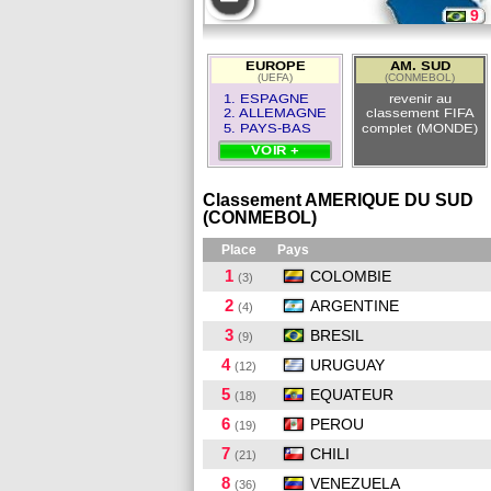
9
12
EUROPE
AM. SUD
(UEFA)
(CONMEBOL)
4
1. ESPAGNE
revenir au
2. ALLEMAGNE
classement FIFA
5. PAYS-BAS
complet (MONDE)
VOIR +
Classement AMERIQUE DU SUD
(CONMEBOL)
Place
Pays
1
COLOMBIE
(3)
2
ARGENTINE
(4)
3
BRESIL
(9)
4
URUGUAY
(12)
5
EQUATEUR
(18)
6
PEROU
(19)
7
CHILI
(21)
8
VENEZUELA
(36)