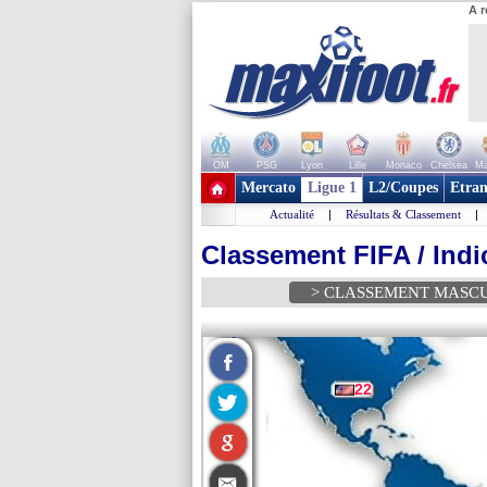
A r
OM
PSG
Lyon
Lille
Monaco
Chelsea
Ma
+ de clubs
Mercato
Ligue 1
L2/Coupes
Etran
Actualité
|
Résultats & Classement
|
Classement FIFA / Indi
> CLASSEMENT MASC
22