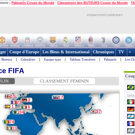
etenir :
Palmarès Coupe du Monde
-
Classement des BUTEURS Coupe du Monde
-
TA
emplacement publicitaire
n Utd
Arsenal
Liverpool
ManCity
Barca
Real
Atletico
Milan
Juve
Inter
Naples
ger
Coupe d'Europe
Les Bleus & International
Chroniques
TV
+
Buteurs
|
Calendrier
|
Equipe type
|
Tableau Transferts
|
Palmarès
|
Les Cl
ce FIFA
Coup
ULIN
CLASSEMENT FEMININ
^
15
1958,
17
2
23
1
6
37
34
74
13