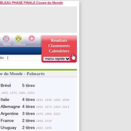
BLEAU PHASE FINALE Coupe du Monde
Résultats
Bayern
Dortmund
Classements
Calendriers
ubs
|
e du Monde - Palmarès
Brésil
5 titres
 1962, 1970, 1994, 2002
Italie
4 titres
1934, 1938, 1982, 2006
Allemagne
4 titres
1954, 1974, 1990, 2014
Argentine
3 titres
1978, 1986, 2022
France
2 titres
1998, 2018
Uruguay
2 titres
1930, 1950