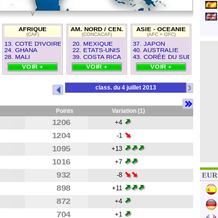
v
40
AFRIQUE
AM. NORD / CEN.
ASIE - OCEANIE
(CAF)
(CONCACAF)
(AFC + OFC)
13. COTE D'IVOIRE
20. MEXIQUE
37. JAPON
24. GHANA
22. ETATS-UNIS
40. AUSTRALIE
28. MALI
39. COSTA RICA
43. CORÉE DU SUD
VOIR +
VOIR +
VOIR +
>
class. du 4 juillet 2013
Points
Variation (1)
1206
+4
1204
-1
1095
+13
1016
+7
932
-8
EURO
898
+11
872
+4
704
+1