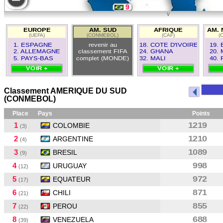
9
v
12
EUROPE
AM. SUD
AFRIQUE
AM. 
(UEFA)
(CONMEBOL)
(CAF)
(
4
1. ESPAGNE
revenir au
18. COTE D'IVOIRE
19.
2. ALLEMAGNE
classement FIFA
24. GHANA
20.
5. PAYS-BAS
complet (MONDE)
32. MALI
40.
VOIR +
VOIR +
Classement AMERIQUE DU SUD
(CONMEBOL)
Place
Pays
Points
1
1219
COLOMBIE
(3)
2
1210
ARGENTINE
(4)
3
1089
BRESIL
(9)
4
998
URUGUAY
(12)
5
972
EQUATEUR
(17)
6
871
CHILI
(21)
7
855
PEROU
(22)
8
688
VENEZUELA
(39)