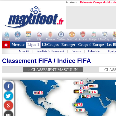
A retenir :
Palmarès Coupe du Mond
OM
PSG
Lyon
Lille
Monaco
Chelsea
Man Utd
Arsenal
Liverpool
ManCity
Ba
+ de clubs
Mercato
Ligue 1
L2/Coupes
Etranger
Coupe d'Europe
Les B
Actualité
|
Résultats & Classement
|
Buteurs
|
Calendrier
|
Equipe
Classement FIFA / Indice FIFA
> CLASSEMENT MASCULIN
CLASS
^
14
2
23
1
6
19
34
78
18