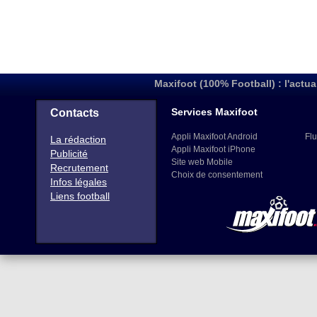
Maxifoot (100% Football) : l'actua
Services Maxifoot
Contacts
Appli Maxifoot Android
Flu
La rédaction
Appli Maxifoot iPhone
Publicité
Site web Mobile
Recrutement
Choix de consentement
Infos légales
Liens football