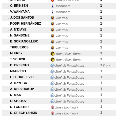
Steaua Bucarest
1
.
C. ERIKSEN
Tottenham
1
.
V. WANYAMA
Tottenham
1
.
J. DOS SANTOS
Villarreal
1
.
RODRI HERNÁNDEZ
Villarreal
1
.
A. N'DIAYE
Villarreal
1
.
N. SANSONE
Villarreal
1
.
B. SORIANO LLIDO
Villarreal
1
.
TRIGUEROS
Villarreal
1
.
M. FREY
Young Boys Berne
1
.
T. SCHICK
Young Boys Berne
1
.
D. CRISCITO
(1 p.)
Zenit St Petersbourg
1
.
MAURÍCIO
Zenit St Petersbourg
1
.
L. DJORDJEVIC
Zenit St Petersbourg
1
.
A. DZYUBA
Zenit St Petersbourg
1
.
A. KERZHAKOV
Zenit St Petersbourg
1
.
R. MAK
Zenit St Petersbourg
1
.
O. SHATOV
Zenit St Petersbourg
1
.
R. FORSTER
Zorya Louhansk
1
.
D. GRECHYSHKIN
Zorya Louhansk