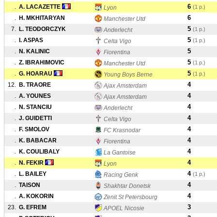
6
.
A. LACAZETTE
(1 p.)
Lyon
6
.
H. MKHITARYAN
Manchester Utd
5
7.
L. TEODORCZYK
(1 p.)
Anderlecht
5
.
I. ASPAS
(1 p.)
Celta Vigo
5
.
N. KALINIC
Fiorentina
5
.
Z. IBRAHIMOVIC
(1 p.)
Manchester Utd
5
.
G. HOARAU
(1 p.)
Young Boys Berne
4
12.
B. TRAORE
Ajax Amsterdam
4
.
A. YOUNES
Ajax Amsterdam
4
.
N. STANCIU
Anderlecht
4
.
J. GUIDETTI
Celta Vigo
4
.
F. SMOLOV
FC Krasnodar
4
.
K. BABACAR
Fiorentina
4
.
K. COULIBALY
La Gantoise
4
.
N. FEKIR
Lyon
4
.
L. BAILEY
(1 p.)
Racing Genk
4
.
TAISON
Shakhtar Donetsk
4
.
A. KOKORIN
Zenit St Petersbourg
3
23.
G. EFREM
APOEL Nicosie