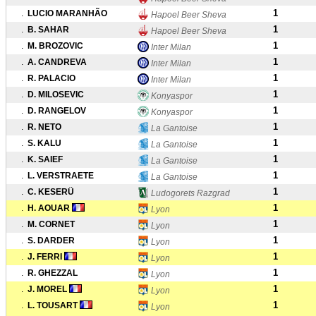
1
.
LUCIO MARANHÃO
Hapoel Beer Sheva
1
.
B. SAHAR
Hapoel Beer Sheva
1
.
M. BROZOVIC
Inter Milan
1
.
A. CANDREVA
Inter Milan
1
.
R. PALACIO
Inter Milan
1
.
D. MILOSEVIC
Konyaspor
1
.
D. RANGELOV
Konyaspor
1
.
R. NETO
La Gantoise
1
.
S. KALU
La Gantoise
1
.
K. SAIEF
La Gantoise
1
.
L. VERSTRAETE
La Gantoise
1
.
C. KESERÜ
Ludogorets Razgrad
1
.
H. AOUAR
Lyon
1
.
M. CORNET
Lyon
1
.
S. DARDER
Lyon
1
.
J. FERRI
Lyon
1
.
R. GHEZZAL
Lyon
1
.
J. MOREL
Lyon
1
.
L. TOUSART
Lyon