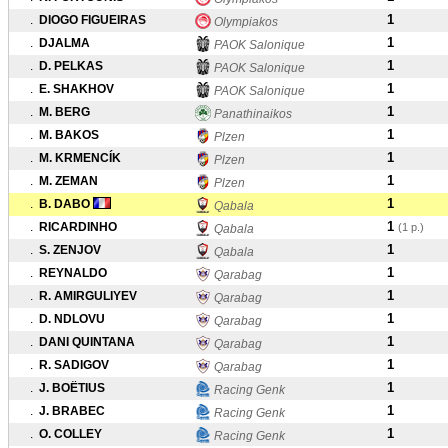
1
.
DIOGO FIGUEIRAS
Olympiakos
1
.
DJALMA
PAOK Salonique
1
.
D. PELKAS
PAOK Salonique
1
.
E. SHAKHOV
PAOK Salonique
1
.
M. BERG
Panathinaikos
1
.
M. BAKOS
Plzen
1
.
M. KRMENCÍK
Plzen
1
.
M. ZEMAN
Plzen
1
.
B. DABO
Qabala
1
.
RICARDINHO
(1 p.)
Qabala
1
.
S. ZENJOV
Qabala
1
.
REYNALDO
Qarabag
1
.
R. AMIRGULIYEV
Qarabag
1
.
D. NDLOVU
Qarabag
1
.
DANI QUINTANA
Qarabag
1
.
R. SADIGOV
Qarabag
1
.
J. BOËTIUS
Racing Genk
1
.
J. BRABEC
Racing Genk
1
.
O. COLLEY
Racing Genk