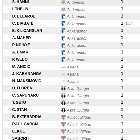
1
.
S. HANNI
Anderlecht
1
.
I. THELIN
Anderlecht
1
.
D. DELARGE
Ankaraspor
1
.
C. DIABATÉ
(1 p.)
Ankaraspor
1
.
E. KILICARSLAN
Ankaraspor
1
.
A. MAHER
Ankaraspor
1
.
P. NDIAYE
Ankaraspor
1
.
A. UMAR
Ankaraspor
1
.
P. WEBÓ
Ankaraspor
1
.
M. ANICIC
Astana
1
.
J. KABANANGA
Astana
1
.
N. MAKSIMOVIC
Astana
1
.
D. FLOREA
Astra Giurgiu
1
.
C. SAPUNARU
Astra Giurgiu
1
.
T. SETO
Astra Giurgiu
1
.
C. STAN
Astra Giurgiu
1
.
B. EXTEBARRIA
Athletic Bilbao
1
.
RAÚL GARCÍA
Athletic Bilbao
1
.
LEKUE
Athletic Bilbao
1
.
SABORIT
Athletic Bilbao