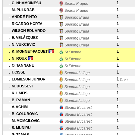
1
.
C. NHAMOINESU
Sparta Prague
1
.
M. PULKRAB
Sparta Prague
1
.
ANDRÉ PINTO
Sporting Braga
1
.
RICARDO HORTA
Sporting Braga
1
.
WILSON EDUARDO
Sporting Braga
1
.
E. VELÁZQUEZ
Sporting Braga
1
.
N. VUKCEVIC
Sporting Braga
1
.
K. MONNET-PAQUET
St Etienne
1
.
N. ROUX
St Etienne
1
.
O. TANNANE
St Etienne
1
.
I. CISSÉ
Standard Liège
1
.
EDMILSON JUNIOR
(1 p.)
Standard Liège
1
.
M. DOSSEVI
Standard Liège
1
.
K. LAIFIS
Standard Liège
1
.
B. RAMAN
Standard Liège
1
.
V. ACHIM
Steaua Bucarest
1
.
B. GOLUBOVIC
Steaua Bucarest
1
.
M. MOMCILOVIC
Steaua Bucarest
1
.
S. MUNIRU
Steaua Bucarest
1
.
G. TAMAS