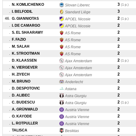
3
.
N. KOMLICHENKO
(1 p.)
Slovan Liberec
3
.
I. BELFODIL
Standard Liège
2
46.
G. GIANNIOTAS
(1 p.)
APOEL Nicosie
2
.
I. DE CAMARGO
APOEL Nicosie
2
.
S. EL SHAARAWY
AS Rome
2
.
F. FAZIO
AS Rome
2
.
M. SALAH
AS Rome
2
.
K. STROOTMAN
AS Rome
2
.
D. KLAASSEN
(1 p.)
Ajax Amsterdam
2
.
N. VIERGEVER
Ajax Amsterdam
2
.
H. ZIYECH
Ajax Amsterdam
2
.
M. BRUNO
Anderlecht
2
.
D. DESPOTOVIC
Astana
2
.
D. ALIBEC
Astra Giurgiu
2
.
C. BUDESCU
(1 p.)
Astra Giurgiu
2
.
A. GRÜNWALD
Austria Vienne
2
.
O. KAYODE
Austria Vienne
2
.
L. ROTPULLER
Austria Vienne
2
.
TALISCA
Besiktas