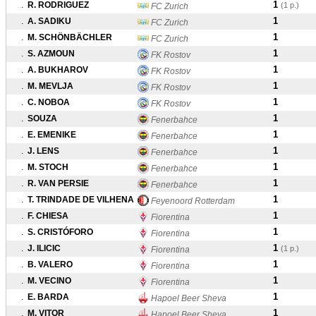
1
.
R. RODRIGUEZ
(1 p.)
FC Zurich
1
.
A. SADIKU
FC Zurich
1
.
M. SCHÖNBÄCHLER
FC Zurich
1
.
S. AZMOUN
FK Rostov
1
.
A. BUKHAROV
FK Rostov
1
.
M. MEVLJA
FK Rostov
1
.
C. NOBOA
FK Rostov
1
.
SOUZA
Fenerbahce
1
.
E. EMENIKE
Fenerbahce
1
.
J. LENS
Fenerbahce
1
.
M. STOCH
Fenerbahce
1
.
R. VAN PERSIE
Fenerbahce
1
.
T. TRINDADE DE VILHENA
Feyenoord Rotterdam
1
.
F. CHIESA
Fiorentina
1
.
S. CRISTÓFORO
Fiorentina
1
.
J. ILICIC
(1 p.)
Fiorentina
1
.
B. VALERO
Fiorentina
1
.
M. VECINO
Fiorentina
1
.
E. BARDA
Hapoel Beer Sheva
1
.
M. VITOR
Hapoel Beer Sheva