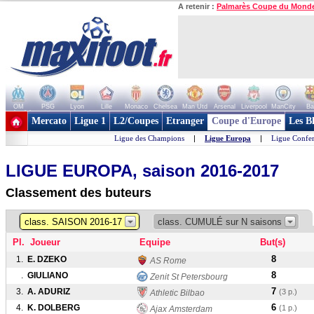
A retenir :
Palmarès Coupe du Mond
OM
PSG
Lyon
Lille
Monaco
Chelsea
Man Utd
Arsenal
Liverpool
ManCity
Ba
+ de clubs
Mercato
Ligue 1
L2/Coupes
Etranger
Coupe d'Europe
Les B
Ligue des Champions
|
Ligue Europa
|
Ligue Confe
LIGUE EUROPA, saison 2016-2017
Classement des buteurs
class. SAISON 2016-17
class. CUMULÉ sur N saisons
Pl.
Joueur
Equipe
But(s)
8
1.
E. DZEKO
AS Rome
8
.
GIULIANO
Zenit St Petersbourg
7
3.
A. ADURIZ
(3 p.)
Athletic Bilbao
6
4.
K. DOLBERG
(1 p.)
Ajax Amsterdam