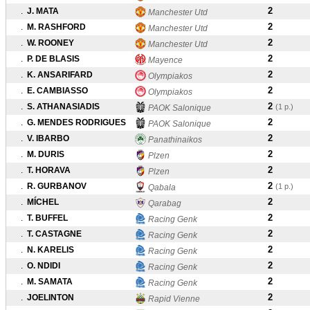
2
.
J. MATA
Manchester Utd
2
.
M. RASHFORD
Manchester Utd
2
.
W. ROONEY
Manchester Utd
2
.
P. DE BLASIS
Mayence
2
.
K. ANSARIFARD
Olympiakos
2
.
E. CAMBIASSO
Olympiakos
2
.
S. ATHANASIADIS
(1 p.)
PAOK Salonique
2
.
G. MENDES RODRIGUES
PAOK Salonique
2
.
V. IBARBO
Panathinaikos
2
.
M. DURIS
Plzen
2
.
T. HORAVA
Plzen
2
.
R. GURBANOV
(1 p.)
Qabala
2
.
MÍCHEL
Qarabag
2
.
T. BUFFEL
Racing Genk
2
.
T. CASTAGNE
Racing Genk
2
.
N. KARELIS
Racing Genk
2
.
O. NDIDI
Racing Genk
2
.
M. SAMATA
Racing Genk
2
.
JOELINTON
Rapid Vienne