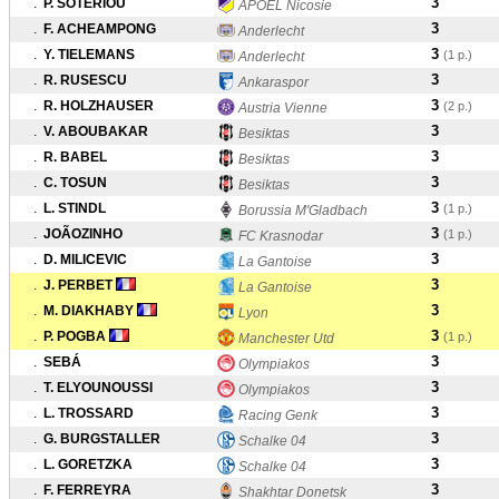
3
.
P. SOTERIOU
APOEL Nicosie
3
.
F. ACHEAMPONG
Anderlecht
3
.
Y. TIELEMANS
(1 p.)
Anderlecht
3
.
R. RUSESCU
Ankaraspor
3
.
R. HOLZHAUSER
(2 p.)
Austria Vienne
3
.
V. ABOUBAKAR
Besiktas
3
.
R. BABEL
Besiktas
3
.
C. TOSUN
Besiktas
3
.
L. STINDL
(1 p.)
Borussia M'Gladbach
3
.
JOÃOZINHO
(1 p.)
FC Krasnodar
3
.
D. MILICEVIC
La Gantoise
3
.
J. PERBET
La Gantoise
3
.
M. DIAKHABY
Lyon
3
.
P. POGBA
(1 p.)
Manchester Utd
3
.
SEBÁ
Olympiakos
3
.
T. ELYOUNOUSSI
Olympiakos
3
.
L. TROSSARD
Racing Genk
3
.
G. BURGSTALLER
Schalke 04
3
.
L. GORETZKA
Schalke 04
3
.
F. FERREYRA
Shakhtar Donetsk