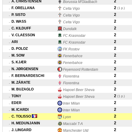
2
.
A. CHRISTENSEN
Borussia M'Gladbach
2
.
F. ORELLANA
(1 p.)
Celta Vigo
2
.
P. SISTO
Celta Vigo
2
.
D. WASS
Celta Vigo
2
.
C. KILDUFF
Dundalk
2
.
V. CLAESSON
FC Krasnodar
2
.
ARI
FC Krasnodar
2
.
D. POLOZ
FK Rostov
2
.
M. SOW
Fenerbahce
2
.
S. KJÆR
Fenerbahce
2
.
N. JØRGENSEN
Feyenoord Rotterdam
2
.
F. BERNARDESCHI
Fiorentina
2
.
M. ZÁRATE
Fiorentina
2
.
M. BUZAGLO
Hapoel Beer Sheva
2
.
TONY
(1 p.)
Hapoel Beer Sheva
2
.
EDER
Inter Milan
2
.
M. ICARDI
Inter Milan
2
.
C. TOLISSO
Lyon
2
.
H. MEDUNJANIN
Maccabi T-A
2
.
J. LINGARD
Manchester Utd