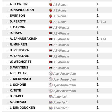
1
.
A. FLORENZI
AS Rome
1
.
R. NAINGGOLAN
AS Rome
1
.
EMERSON
AS Rome
1
.
D. PEROTTI
(1 p.)
AS Rome
1
.
L. GARCIA
AZ Alkmaar
1
.
R. HAPS
AZ Alkmaar
1
.
A. JAHANBAKHSH
(1 p.)
AZ Alkmaar
1
.
R. MÜHREN
AZ Alkmaar
1
.
B. RIENSTRA
AZ Alkmaar
1
.
M. TANKOVIC
AZ Alkmaar
1
.
W. WEGHORST
AZ Alkmaar
1
.
S. WUYTENS
AZ Alkmaar
1
.
A. EL GHAZI
Ajax Amsterdam
1
.
J. RIEDEWALD
Ajax Amsterdam
1
.
L. SCHÖNE
Ajax Amsterdam
1
.
K. TETE
Ajax Amsterdam
1
.
D. CAPEL
Anderlecht
1
.
A. CHIPCIU
Anderlecht
1
.
L. DENDONCKER
Anderlecht