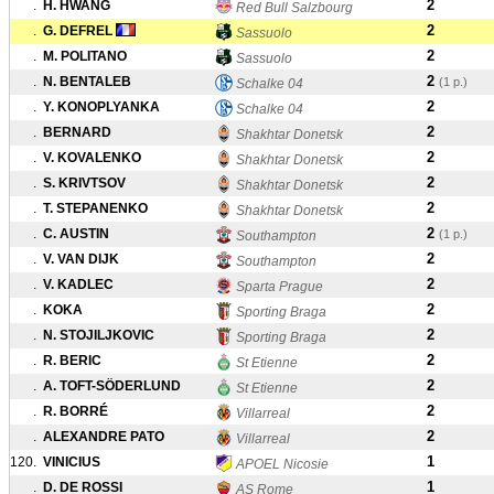
2
.
H. HWANG
Red Bull Salzbourg
2
.
G. DEFREL
Sassuolo
2
.
M. POLITANO
Sassuolo
2
.
N. BENTALEB
(1 p.)
Schalke 04
2
.
Y. KONOPLYANKA
Schalke 04
2
.
BERNARD
Shakhtar Donetsk
2
.
V. KOVALENKO
Shakhtar Donetsk
2
.
S. KRIVTSOV
Shakhtar Donetsk
2
.
T. STEPANENKO
Shakhtar Donetsk
2
.
C. AUSTIN
(1 p.)
Southampton
2
.
V. VAN DIJK
Southampton
2
.
V. KADLEC
Sparta Prague
2
.
KOKA
Sporting Braga
2
.
N. STOJILJKOVIC
Sporting Braga
2
.
R. BERIC
St Etienne
2
.
A. TOFT-SÖDERLUND
St Etienne
2
.
R. BORRÉ
Villarreal
2
.
ALEXANDRE PATO
Villarreal
1
120.
VINICIUS
APOEL Nicosie
1
.
D. DE ROSSI
AS Rome