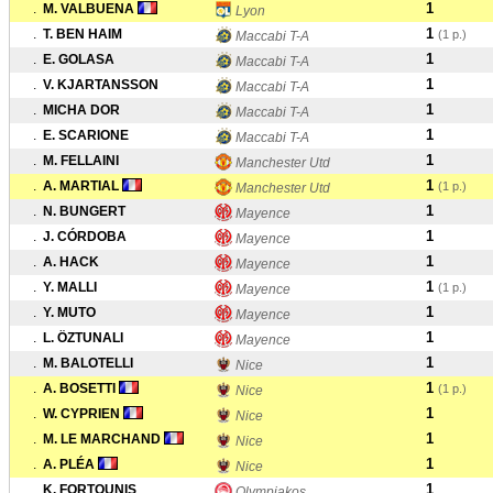
1
.
M. VALBUENA
Lyon
1
.
T. BEN HAIM
(1 p.)
Maccabi T-A
1
.
E. GOLASA
Maccabi T-A
1
.
V. KJARTANSSON
Maccabi T-A
1
.
MICHA DOR
Maccabi T-A
1
.
E. SCARIONE
Maccabi T-A
1
.
M. FELLAINI
Manchester Utd
1
.
A. MARTIAL
(1 p.)
Manchester Utd
1
.
N. BUNGERT
Mayence
1
.
J. CÓRDOBA
Mayence
1
.
A. HACK
Mayence
1
.
Y. MALLI
(1 p.)
Mayence
1
.
Y. MUTO
Mayence
1
.
L. ÖZTUNALI
Mayence
1
.
M. BALOTELLI
Nice
1
.
A. BOSETTI
(1 p.)
Nice
1
.
W. CYPRIEN
Nice
1
.
M. LE MARCHAND
Nice
1
.
A. PLÉA
Nice
1
.
K. FORTOUNIS
Olympiakos