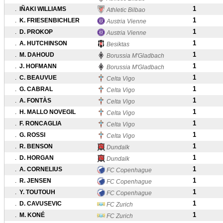
1
.
IÑAKI WILLIAMS
Athletic Bilbao
1
.
K. FRIESENBICHLER
Austria Vienne
1
.
D. PROKOP
Austria Vienne
1
.
A. HUTCHINSON
Besiktas
1
.
M. DAHOUD
Borussia M'Gladbach
1
.
J. HOFMANN
Borussia M'Gladbach
1
.
C. BEAUVUE
Celta Vigo
1
.
G. CABRAL
Celta Vigo
1
.
A. FONTÀS
Celta Vigo
1
.
H. MALLO NOVEGIL
Celta Vigo
1
.
F. RONCAGLIA
Celta Vigo
1
.
G. ROSSI
Celta Vigo
1
.
R. BENSON
Dundalk
1
.
D. HORGAN
Dundalk
1
.
A. CORNELIUS
FC Copenhague
1
.
R. JENSEN
FC Copenhague
1
.
Y. TOUTOUH
FC Copenhague
1
.
D. CAVUSEVIC
FC Zurich
1
.
M. KONÉ
FC Zurich