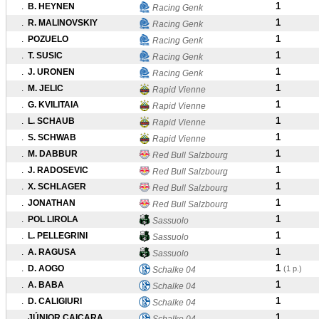
1
.
B. HEYNEN
Racing Genk
1
.
R. MALINOVSKIY
Racing Genk
1
.
POZUELO
Racing Genk
1
.
T. SUSIC
Racing Genk
1
.
J. URONEN
Racing Genk
1
.
M. JELIC
Rapid Vienne
1
.
G. KVILITAIA
Rapid Vienne
1
.
L. SCHAUB
Rapid Vienne
1
.
S. SCHWAB
Rapid Vienne
1
.
M. DABBUR
Red Bull Salzbourg
1
.
J. RADOSEVIC
Red Bull Salzbourg
1
.
X. SCHLAGER
Red Bull Salzbourg
1
.
JONATHAN
Red Bull Salzbourg
1
.
POL LIROLA
Sassuolo
1
.
L. PELLEGRINI
Sassuolo
1
.
A. RAGUSA
Sassuolo
1
.
D. AOGO
(1 p.)
Schalke 04
1
.
A. BABA
Schalke 04
1
.
D. CALIGIURI
Schalke 04
1
.
JÚNIOR CAIÇARA