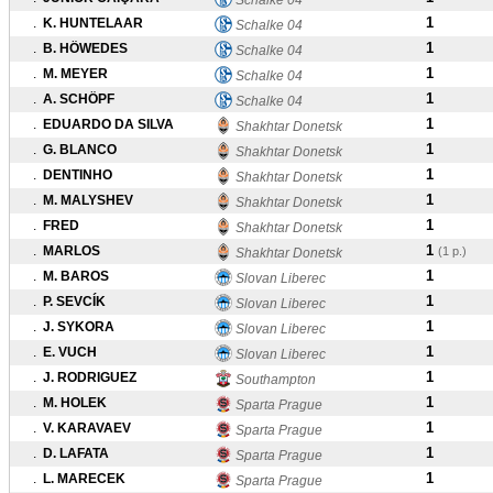
Schalke 04
1
.
K. HUNTELAAR
Schalke 04
1
.
B. HÖWEDES
Schalke 04
1
.
M. MEYER
Schalke 04
1
.
A. SCHÖPF
Schalke 04
1
.
EDUARDO DA SILVA
Shakhtar Donetsk
1
.
G. BLANCO
Shakhtar Donetsk
1
.
DENTINHO
Shakhtar Donetsk
1
.
M. MALYSHEV
Shakhtar Donetsk
1
.
FRED
Shakhtar Donetsk
1
.
MARLOS
(1 p.)
Shakhtar Donetsk
1
.
M. BAROS
Slovan Liberec
1
.
P. SEVCÍK
Slovan Liberec
1
.
J. SYKORA
Slovan Liberec
1
.
E. VUCH
Slovan Liberec
1
.
J. RODRIGUEZ
Southampton
1
.
M. HOLEK
Sparta Prague
1
.
V. KARAVAEV
Sparta Prague
1
.
D. LAFATA
Sparta Prague
1
.
L. MARECEK
Sparta Prague