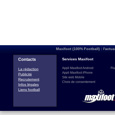
Maxifoot (100% Football) : l'actua
Services Maxifoot
Contacts
Appli Maxifoot Android
Flu
La rédaction
Appli Maxifoot iPhone
Publicité
Site web Mobile
Recrutement
Choix de consentement
Infos légales
Liens football