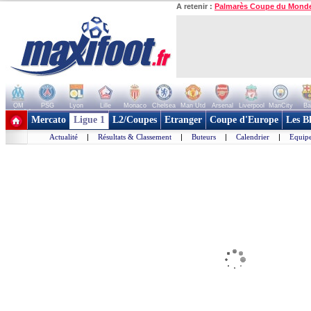
A retenir :
Palmarès Coupe du Mond
OM
PSG
Lyon
Lille
Monaco
Chelsea
Man Utd
Arsenal
Liverpool
ManCity
Ba
+ de clubs
Mercato
Ligue 1
L2/Coupes
Etranger
Coupe d'Europe
Les B
Actualité
|
Résultats & Classement
|
Buteurs
|
Calendrier
|
Equipe