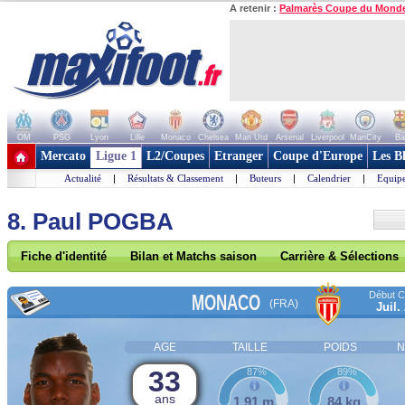
A retenir :
Palmarès Coupe du Mond
OM
PSG
Lyon
Lille
Monaco
Chelsea
Man Utd
Arsenal
Liverpool
ManCity
Ba
+ de clubs
Mercato
Ligue 1
L2/Coupes
Etranger
Coupe d'Europe
Les B
Actualité
|
Résultats & Classement
|
Buteurs
|
Calendrier
|
Equipe
8. Paul POGBA
Fiche d'identité
Bilan et Matchs saison
Carrière & Sélections
Début Co
MONACO
(FRA)
Juil.
AGE
TAILLE
POIDS
N
33
87%
89%
ans
1,91 m
84 kg