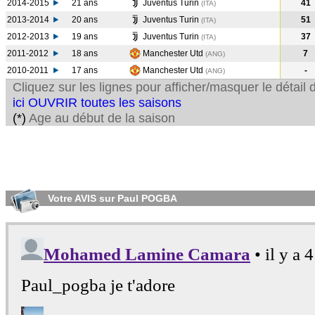
2014-2015
21 ans
Juventus Turin
41
(ITA
)
2013-2014
20 ans
Juventus Turin
51
(ITA
)
2012-2013
19 ans
Juventus Turin
37
(ITA
)
2011-2012
18 ans
Manchester Utd
7
(ANG
)
2010-2011
17 ans
Manchester Utd
-
(ANG
)
Cliquez sur les lignes pour afficher/masquer le détai
ici OUVRIR toutes les saisons
(*)
Age au début de la saison
Votre AVIS sur Paul POGBA