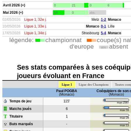
Avril 2026 (+)
0
21
0
6
Mai 2026 (+)
58
0
abs.
02/05/2026
Ligue 1, 32e j.
Metz
1-2
Monaco
10/05/2026
Ligue 1, 33e j.
Monaco
0-1
Lille
17/05/2026
Ligue 1, 34e j.
Strasbourg
5-4
Monaco
légende:
championnat
coupe(s) na
d'europe
absent
abs.
Ses stats comparées à ses coéquipi
joueurs évoluant en France
Ligue 1
Ligue des Champions
Toutes com
Paul POGBA
Coéquipiers de son 
(Monaco)
(Monaco)
Temps de jeu
115'
max:2587
Matchs joués
6
max:33
T
Titulaire
1
max:28
Buts marqués
-
max:13