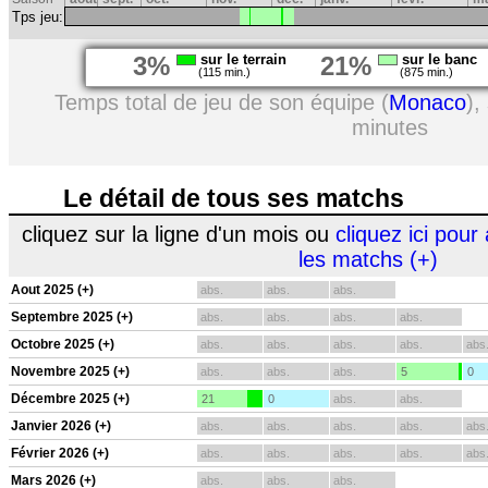
Tps jeu:
3%
sur le terrain
21%
sur le banc
(115 min.)
(875 min.)
Temps total de jeu de son équipe (
Monaco
),
minutes
Le détail de tous ses matchs
cliquez sur la ligne d'un mois ou
cliquez ici pour 
les matchs (+)
Aout 2025 (+)
abs.
abs.
abs.
Septembre 2025 (+)
abs.
abs.
abs.
abs.
Octobre 2025 (+)
abs.
abs.
abs.
abs.
abs
Novembre 2025 (+)
abs.
abs.
abs.
5
0
Décembre 2025 (+)
21
0
abs.
abs.
Janvier 2026 (+)
abs.
abs.
abs.
abs.
abs
Février 2026 (+)
abs.
abs.
abs.
abs.
abs
Mars 2026 (+)
abs.
abs.
abs.