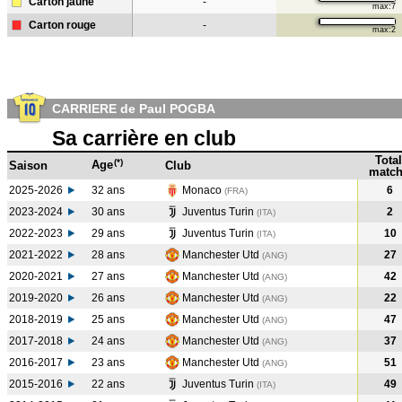
Carton jaune
-
max:7
Carton rouge
-
max:2
CARRIERE de Paul POGBA
Sa carrière en club
Total
(*)
Age
Saison
Club
match
2025-2026
32 ans
Monaco
6
(FRA)
2023-2024
30 ans
Juventus Turin
2
(ITA
)
2022-2023
29 ans
Juventus Turin
10
(ITA
)
2021-2022
28 ans
Manchester Utd
27
(ANG
)
2020-2021
27 ans
Manchester Utd
42
(ANG
)
2019-2020
26 ans
Manchester Utd
22
(ANG
)
2018-2019
25 ans
Manchester Utd
47
(ANG
)
2017-2018
24 ans
Manchester Utd
37
(ANG
)
2016-2017
23 ans
Manchester Utd
51
(ANG
)
2015-2016
22 ans
Juventus Turin
49
(ITA
)