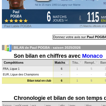
91
Né le 15 mars 1993 à Lagny-sur-Marne
6
115
Paul
&
POGBA
MATCHS
MI
JOUES
E
*
(
)
Paul Labile POGBA
(*) Matchs officiels e
Donnez votre avis sur
Paul POGB
BILAN de Paul POGBA - saison
2025/2026
Son bilan en chiffres avec
Monaco
Compétitions
Matchs
Titu.
Rempl.
Ban
?
?
?
FRA, Ligue 1
6
1
5
EUR, Ligue des Champions
-
-
-
Bilan total en club
6
1
5
Chronologie et bilan de son temps 
Saison
août
sept.
oct.
nov.
déc.
janv.
févr.
m