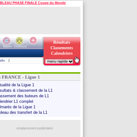
BLEAU PHASE FINALE Coupe du Monde
Résultats
Bayern
Dortmund
Classements
Calendriers
ubs
|
s FRANCE - Ligue 1
ualité de la Ligue 1
sultats & classement de la L1
assement des buteurs de L1
lendrier L1 complet
lmarès de la Ligue 1
bleau des transfert de la L1
emplacement publicitaire