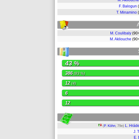
M. Akliouche
F. Balogun
T. Minamino
M. Coulibaly
(90
M. Akliouche
(90
43 %
386
(83 %)
12
(4)
6
12
L. Hrád
(
P. Köhn
, 79e)
J. 
E. 