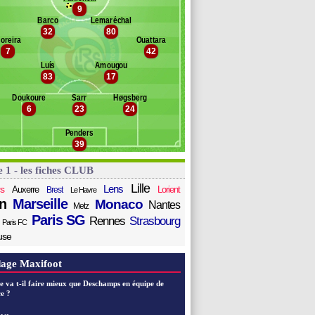
lisu
9
Banc des remplaçants
Strasbourg
uattara
Barco
Lemaréchal
32
80
akwa
hrer
oreira
Ouattara
mo-Ameyaw
öhn
7
42
ez
Luís
Amougou
Maximillian Oyedele
83
17
zingoula
anasi
Doukoure
Sarr
Høgsberg
6
23
24
l Mourabet
bol
Penders
ohnsson
39
e 1 - les fiches CLUB
Lille
Lens
s
Auxerre
Lorient
Brest
Le Havre
n
Marseille
Monaco
Nantes
Metz
Paris SG
Rennes
Strasbourg
Paris FC
use
age Maxifoot
e va t-il faire mieux que Deschamps en équipe de
e ?