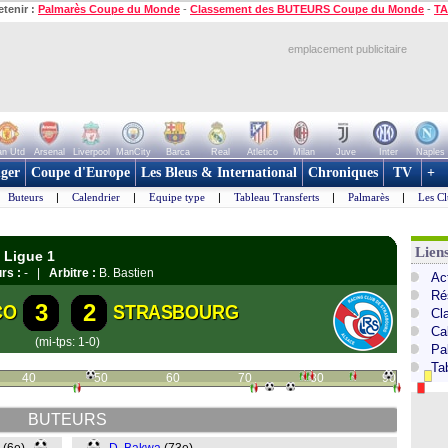
etenir :
Palmarès Coupe du Monde
-
Classement des BUTEURS Coupe du Monde
-
TA
emplacement publicitaire
n Utd
Arsenal
Liverpool
ManCity
Barca
Real
Atletico
Milan
Juve
Inter
Naples
ger
Coupe d'Europe
Les Bleus & International
Chroniques
TV
+
Buteurs
|
Calendrier
|
Equipe type
|
Tableau Transferts
|
Palmarès
|
Les Cl
Lien
 Ligue 1
rs :
- |
Arbitre :
B. Bastien
Act
Ré
3
2
CO
STRASBOURG
Cl
Ca
(mi-tps: 1-0)
Pa
Ta
40
50
60
70
80
90
BUTEURS