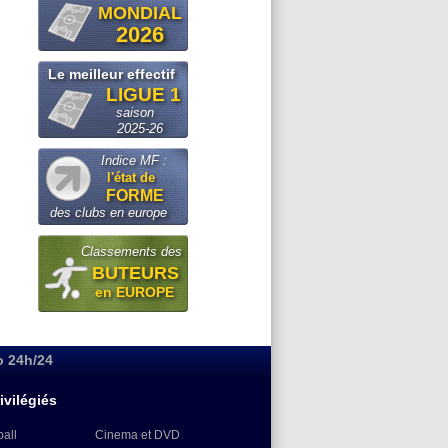
MONDIAL
2026
Le meilleur effectif
LIGUE 1
saison
2025-26
Indice MF :
l'état de
FORME
des clubs en europe
Classements des
BUTEURS
en EUROPE
o 24h/24
ivilégiés
ball
Cinema et DVD