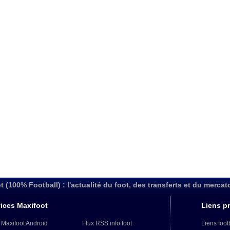
t (100% Football) : l'actualité du foot, des transferts et du mercat
ices Maxifoot
Liens pr
 Maxifoot Android
Flux RSS info foot
Liens foot