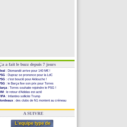
Real
: Mastantuono prêté à la Fiorentina (off.)
Man City
: accord avec le Barça pour Rodri ?
Rennes
: Haise a prolongé (officiel)
Palace
: Tomiyasu a convaincu (officiel)
Voir les brèves précédentes
Ça a fait le buzz depuis 7 jours
Real
: Diomandé arrive pour 140 M€ !
PSG
: Dupraz se prononce pour la LdC
PSG
: c'est bouclé pour Akliouche !
PSG
: le Barça fixe son prix pour Torres
Barça
: Torres souhaite rejoindre le PSG !
OM
: le retour d'Adidas est acté
FIFA
: Infantino sollicite Trump
Bordeaux
: des clubs de N1 montent au créneau
Argentine
: quand Medina recadre... sa mère
Real
: le démenti de Leipzig pour Diomandé
A SUIVRE
L'equipe type de