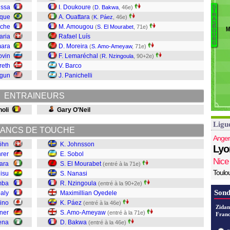
Sa
issa
I. Doukoure
(
D. Bakwa
, 46e)
S
T
O
R
ique
A. Ouattara
(
K. Páez
, 46e)
A
B
S
Ke
uche
M. Amougou
(
S. El Mourabet
, 71e)
B
M
O
A
K
U
aria
Rafael Luís
R
Pá
G
mara
D. Moreira
(
S. Amo-Ameyaw
, 71e)
ovin
F. Lemaréchal
(
R. Nzingoula
, 90+2e)
N
reth
V. Barco
N
ogun
J. Panichelli
E
So
ENTRAINEURS
J
oli
Gary O'Neil
Ligu
ANCS DE TOUCHE
Anger
öhn
K. Johnsson
Lyo
hrer
E. Sobol
Nice
tara
S. El Mourabet
(entré à la 71e)
Toulo
lisu
S. Nanasi
mba
R. Nzingoula
(entré à la 90+2e)
Sond
aly
Maximillian Oyedele
ino
K. Páez
(entré à la 46e)
Zidan
nner
S. Amo-Ameyaw
(entré à la 71e)
Franc
hena
D. Bakwa
(entré à la 46e)