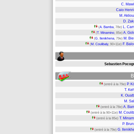
C. Maw
Caio Henr
M. Aklio
D. Zak
L. Ca
(
A. Bamba
, 78e)
A. Gol
(
T. Minamino
, 85e)
M. Bie
(
G. Ilenikhena
, 79e)
F. Bal
(
M. Coulibaly
, 90+11e)
Sebastien Pocogn
B
P. K
(entré à la 79e)
T. Ke
K. Ouat
M. Sa
A. Ba
(entré à la 78e)
M. Coulib
(entré à la 90+11e)
T. Minam
(entré à la 85e)
P. Bru
G. Ilenik
(entré à la 79e)