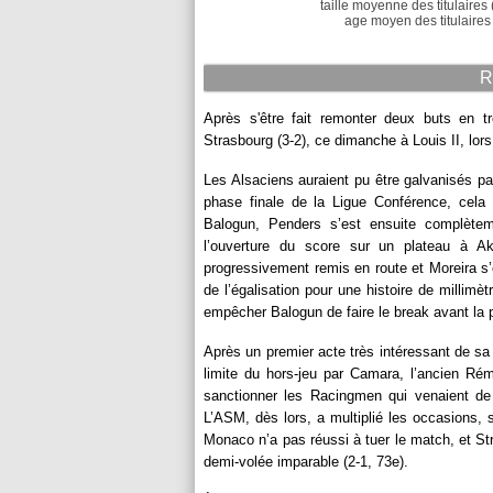
taille moyenne des titulaires 
age moyen des titulaires 
R
Après s'être fait remonter deux buts en t
Strasbourg (3-2), ce dimanche à Louis II, lors
Les Alsaciens auraient pu être galvanisés par
phase finale de la Ligue Conférence, cela
Balogun, Penders s’est ensuite complèteme
l’ouverture du score sur un plateau à Ak
progressivement remis en route et Moreira s’e
de l’égalisation pour une histoire de millimè
empêcher Balogun de faire le break avant la 
Après un premier acte très intéressant de s
limite du hors-jeu par Camara, l’ancien Rém
sanctionner les Racingmen qui venaient d
L’ASM, dès lors, a multiplié les occasions,
Monaco n’a pas réussi à tuer le match, et St
demi-volée imparable (2-1, 73e).