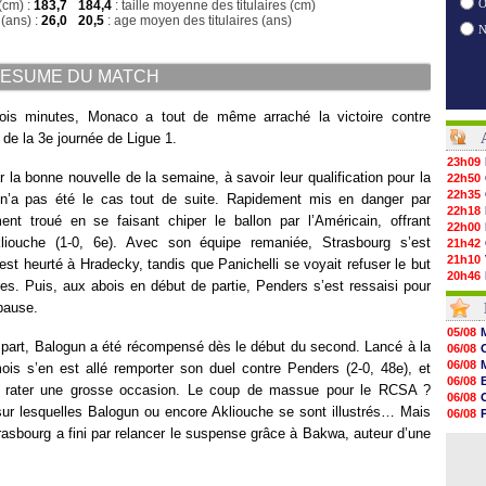
O
(cm) :
183,7
184,4
: taille moyenne des titulaires (cm)
(ans) :
26,0
20,5
: age moyen des titulaires (ans)
ESUME DU MATCH
rois minutes, Monaco a tout de même arraché la victoire contre
 de la 3e journée de Ligue 1.
23h09
 la bonne nouvelle de la semaine, à savoir leur qualification pour la
22h50
22h35
 n’a pas été le cas tout de suite. Rapidement mis en danger par
22h18
nt troué en se faisant chiper le ballon par l’Américain, offrant
22h00
liouche (1-0, 6e). Avec son équipe remaniée, Strasbourg s’est
21h42
21h10
st heurté à Hradecky, tandis que Panichelli se voyait refuser le but
20h46
tres. Puis, aux abois en début de partie, Penders s’est ressaisi pour
20h30
pause.
20h01
19h18
05/08
19h09
a part, Balogun a été récompensé dès le début du second. Lancé à la
06/08
18h48
06/08
ois s’en est allé remporter son duel contre Penders (2-0, 48e), et
18h37
06/08
e rater une grosse occasion. Le coup de massue pour le RCSA ?
18h29
06/08
17h58
 sur lesquelles Balogun ou encore Akliouche se sont illustrés… Mais
06/08
17h46
06/08
rasbourg a fini par relancer le suspense grâce à Bakwa, auteur d’une
17h32
06/08
17h16
16h59