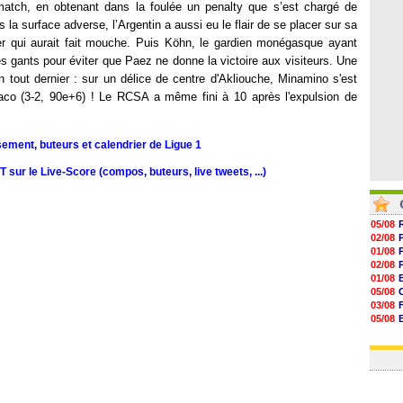
16h37
 match, en obtenant dans la foulée un penalty que s’est chargé de
16h33
s la surface adverse, l’Argentin a aussi eu le flair de se placer sur sa
16h27
er qui aurait fait mouche. Puis Köhn, le gardien monégasque ayant
16h22
s gants pour éviter que Paez ne donne la victoire aux visiteurs. Une
n tout dernier : sur un délice de centre d'Akliouche, Minamino s'est
Monaco (3-2, 90e+6) ! Le RCSA a même fini à 10 après l'expulsion de
sement, buteurs et calendrier de Ligue 1
sur le Live-Score (compos, buteurs, live tweets, ...)
05/08
02/08
01/08
02/08
01/08
05/08
03/08
05/08
03/08
03/08