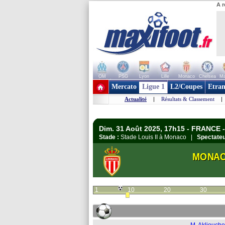
A r
OM
PSG
Lyon
Lille
Monaco
Chelsea
Ma
+ de clubs
Mercato
Ligue 1
L2/Coupes
Etran
Actualité
|
Résultats & Classement
|
Dim. 31 Août 2025, 17h15 - FRANCE -
Stade :
Stade Louis II à Monaco |
Spectateu
MONA
1
10
20
30