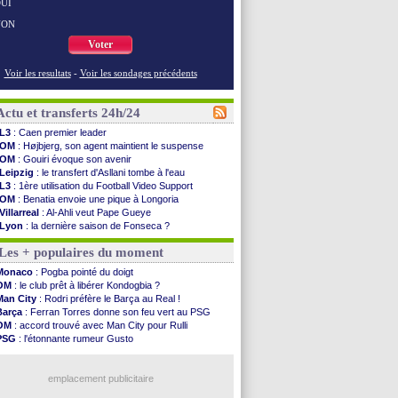
UI
NON
Voter
Voir les resultats
-
Voir les sondages précédents
Actu et transferts 24h/24
L3
: Caen premier leader
OM
: Højbjerg, son agent maintient le suspense
OM
: Gouiri évoque son avenir
Leipzig
: le transfert d'Asllani tombe à l'eau
L3
: 1ère utilisation du Football Video Support
OM
: Benatia envoie une pique à Longoria
Villarreal
: Al-Ahli veut Pape Gueye
Lyon
: la dernière saison de Fonseca ?
OM
: un nouveau prétendant pour Højbjerg
Les + populaires du moment
Brest
: un gardien norvégien en approche ?
OM
: McCourt a versé 120 M€ en 2026
Monaco
: Pogba pointé du doigt
PSG
: 4 retours dans le groupe face à Man Utd ...
OM
: le club prêt à libérer Kondogbia ?
Nice
: Kevin Carlos va partir en Italie
Man City
: Rodri préfère le Barça au Real !
L1
: prison avec sursis requis contre un arbitre
Barça
: Ferran Torres donne son feu vert au PSG
Leganés
: c'est signé pour Luca Zidane (off.)
OM
: accord trouvé avec Man City pour Rulli
Atletico
: Ruggeri en route pour Aston Villa
PSG
: l'étonnante rumeur Gusto
Monaco
: Filipe Luis soutient Biereth
OM
: une offre pour Bulka
Lyon
: Mangala prêté à Getafe (officiel)
Ouganda
: Owori battu à mort à Kampala
PSG
: Nsoki va signer en Croatie
emplacement publicitaire
Arsenal
: Naples vise Gabriel Jesus