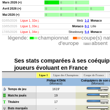
Mars 2026 (+)
90
0
0
Avril 2026 (+)
0
0
0
0
Mai 2026 (+)
0
0
0
02/05/2026
Ligue 1, 32e j.
Metz
1-2
Monaco
10/05/2026
Ligue 1, 33e j.
Monaco
0-1
Lille
17/05/2026
Ligue 1, 34e j.
Strasbourg
5-4
Monaco
légende:
championnat
coupe(s) na
d'europe
absent
abs.
Ses stats comparées à ses coéquipi
joueurs évoluant en France
Ligue 1
Ligue des Champions
Coupe de France
Philipp KÖHN
Coéquipiers de son 
(Monaco)
(Monaco)
Temps de jeu
1619'
max:2587
Matchs joués
19
max:33
T
Titulaire
17
max:28
Buts marqués
-
max:13