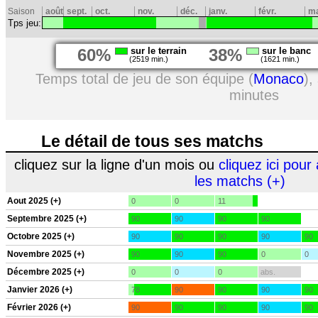
Saison
août
sept.
oct.
nov.
déc.
janv.
févr.
m
Tps jeu:
60%
sur le terrain
38%
sur le banc
(2519 min.)
(1621 min.)
Temps total de jeu de son équipe (
Monaco
),
minutes
Le détail de tous ses matchs
cliquez sur la ligne d'un mois ou
cliquez ici pour 
les matchs (+)
Aout 2025 (+)
0
0
11
Septembre 2025 (+)
90
90
90
90
Octobre 2025 (+)
90
90
90
90
90
Novembre 2025 (+)
90
90
90
0
0
Décembre 2025 (+)
0
0
0
abs.
Janvier 2026 (+)
78
90
90
90
90
Février 2026 (+)
90
90
90
90
90