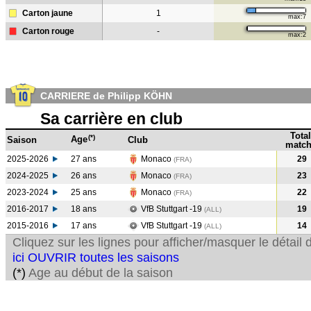
Carton jaune
1
max:7
Carton rouge
-
max:2
CARRIERE de Philipp KÖHN
Sa carrière en club
Total
(*)
Age
Saison
Club
match
2025-2026
27 ans
Monaco
29
(FRA)
2024-2025
26 ans
Monaco
23
(FRA
)
2023-2024
25 ans
Monaco
22
(FRA
)
2016-2017
18 ans
VfB Stuttgart -19
19
(ALL
)
2015-2016
17 ans
VfB Stuttgart -19
14
(ALL
)
Cliquez sur les lignes pour afficher/masquer le détai
ici OUVRIR toutes les saisons
(*)
Age au début de la saison