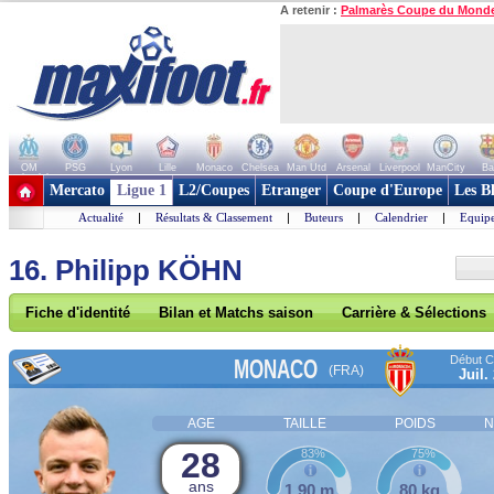
A retenir :
Palmarès Coupe du Mond
OM
PSG
Lyon
Lille
Monaco
Chelsea
Man Utd
Arsenal
Liverpool
ManCity
Ba
+ de clubs
Mercato
Ligue 1
L2/Coupes
Etranger
Coupe d'Europe
Les B
Actualité
|
Résultats & Classement
|
Buteurs
|
Calendrier
|
Equipe
16. Philipp KÖHN
Fiche d'identité
Bilan et Matchs saison
Carrière & Sélections
Début Co
MONACO
(FRA)
Juil.
AGE
TAILLE
POIDS
N
28
83%
75%
ans
1,90 m
80 kg