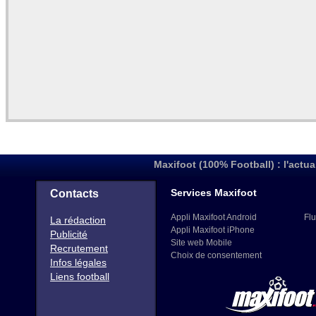
Maxifoot (100% Football) : l'actua
Services Maxifoot
Contacts
Appli Maxifoot Android
Flu
La rédaction
Appli Maxifoot iPhone
Publicité
Site web Mobile
Recrutement
Choix de consentement
Infos légales
Liens football