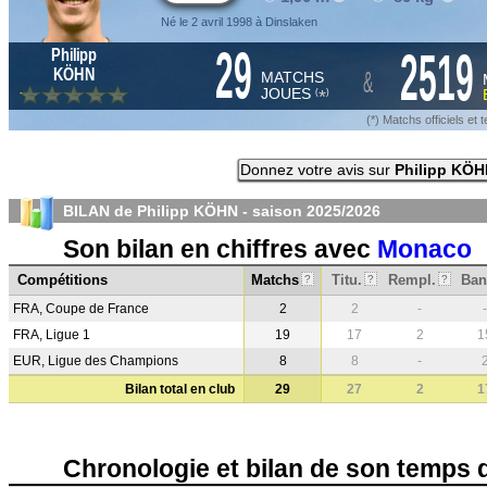
Né le 2 avril 1998 à Dinslaken
29
2519
Philipp
&
KÖHN
MATCHS
JOUES
*
(
)
(*) Matchs officiels e
Donnez votre avis sur
Philipp KÖH
BILAN de Philipp KÖHN - saison
2025/2026
Son bilan en chiffres avec
Monaco
Compétitions
Matchs
Titu.
Rempl.
Ban
?
?
?
FRA, Coupe de France
2
2
-
-
FRA, Ligue 1
19
17
2
1
EUR, Ligue des Champions
8
8
-
Bilan total en club
29
27
2
1
Chronologie et bilan de son temps 