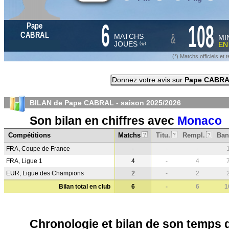
6
108
Pape
&
CABRAL
MATCHS
MI
JOUES
E
*
(
)
(*) Matchs officiels e
Donnez votre avis sur
Pape CABR
BILAN de Pape CABRAL - saison
2025/2026
Son bilan en chiffres avec
Monaco
Compétitions
Matchs
Titu.
Rempl.
Ban
?
?
?
FRA, Coupe de France
-
-
-
FRA, Ligue 1
4
-
4
EUR, Ligue des Champions
2
-
2
Bilan total en club
6
-
6
1
Chronologie et bilan de son temps 