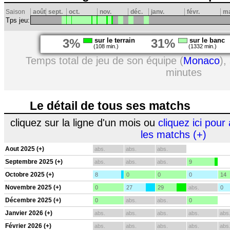
Saison
août
sept.
oct.
nov.
déc.
janv.
févr.
m
Tps jeu:
3%
sur le terrain
31%
sur le banc
(108 min.)
(1332 min.)
Temps total de jeu de son équipe (
Monaco
),
minutes
Le détail de tous ses matchs
cliquez sur la ligne d'un mois ou
cliquez ici pour 
les matchs (+)
Aout 2025 (+)
abs.
abs.
abs.
Septembre 2025 (+)
abs.
abs.
abs.
9
Octobre 2025 (+)
8
0
0
0
14
Novembre 2025 (+)
0
27
29
abs.
0
Décembre 2025 (+)
0
abs.
abs.
0
Janvier 2026 (+)
abs.
abs.
abs.
abs.
abs
Février 2026 (+)
abs.
abs.
abs.
abs.
abs