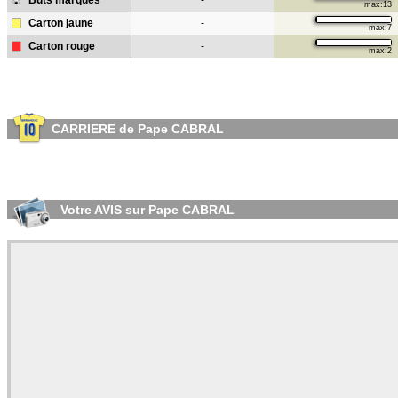
Buts marqués
-
max:13
Carton jaune
-
max:7
Carton rouge
-
max:2
CARRIERE de Pape CABRAL
Votre AVIS sur Pape CABRAL