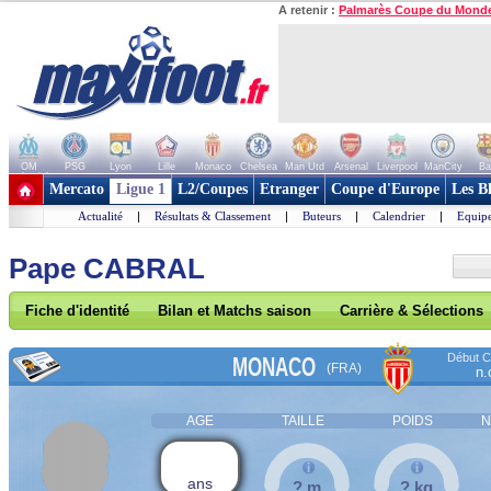
A retenir :
Palmarès Coupe du Mond
OM
PSG
Lyon
Lille
Monaco
Chelsea
Man Utd
Arsenal
Liverpool
ManCity
Ba
+ de clubs
Mercato
Ligue 1
L2/Coupes
Etranger
Coupe d'Europe
Les B
Actualité
|
Résultats & Classement
|
Buteurs
|
Calendrier
|
Equipe
Pape CABRAL
Fiche d'identité
Bilan et Matchs saison
Carrière & Sélections
Début Co
MONACO
(FRA)
n.
AGE
TAILLE
POIDS
N
ans
? m
? kg