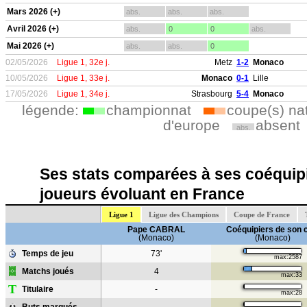
Mars 2026 (+)
abs.
abs.
abs.
Avril 2026 (+)
abs.
0
0
abs.
Mai 2026 (+)
abs.
abs.
0
02/05/2026
Ligue 1, 32e j.
Metz
1-2
Monaco
10/05/2026
Ligue 1, 33e j.
Monaco
0-1
Lille
17/05/2026
Ligue 1, 34e j.
Strasbourg
5-4
Monaco
légende:
championnat
coupe(s) na
d'europe
absent
abs.
Ses stats comparées à ses coéquipi
joueurs évoluant en France
Ligue 1
Ligue des Champions
Coupe de France
Pape CABRAL
Coéquipiers de son 
(Monaco)
(Monaco)
Temps de jeu
73'
max:2587
Matchs joués
4
max:33
T
Titulaire
-
max:28