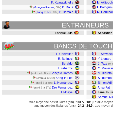
K. Kvaratskhelia
M. Akliouc
D. Doué
F. Balogun
(
Gonçalo Ramos
, 88e)
B. Barcola
M. Coulibal
(
Kang-In Lee
, 69e)
ENTRAINEURS
Enrique Luis
Sebastien
BANCS DE TOUCH
L. Chevalier
J. Stawieck
R. Bellucci
Y. Lienard
Beraldo
J. Teze
(ent
I. Zabarnyi
C. Mawiss
Gonçalo Ramos
M. Biereth
(entré à la 88e)
Kang-In Lee
S. Idumbo
(entré à la 69e)
L. Hernández
Simon Adi
(entré à la 80e)
Dro Fernandez
Ansu Fati
(entré à la 87e)
I. Mbaye
Ilane Tour
Samuel N
taille moyenne des titulaires (cm) :
181,5
181,8
: taille moye
age moyen des titulaires (ans) :
24,2
24,9
: age moyen de