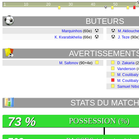
1
10
20
30
40
50
6
BUTEURS
Marquinhos
(60e)
M. Akliouch
K. Kvaratskhelia
(66e)
J. Teze
(90
AVERTISSEMENT
M. Safonov
(90+4e)
D. Zakaria
(
Vanderson
(
M. Coulibaly
M. Coulibaly
Samuel Nib
STATS DU MATC
73 %
POSSESSION
(%)