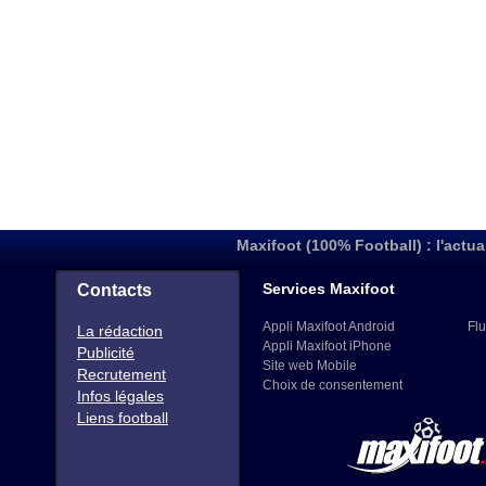
Maxifoot (100% Football) : l'actua
Services Maxifoot
Contacts
Appli Maxifoot Android
Flu
La rédaction
Appli Maxifoot iPhone
Publicité
Site web Mobile
Recrutement
Choix de consentement
Infos légales
Liens football