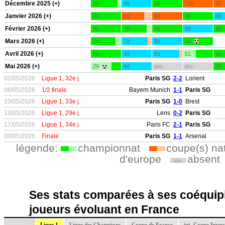
Décembre 2025 (+)
80
90
90
120
61
Janvier 2026 (+)
90
89
90
90
90
Février 2026 (+)
90
75
90
90
90
Mars 2026 (+)
74
78
90
90
Avril 2026 (+)
90
90
81
51
60
Mai 2026 (+)
29
90
abs.
abs.
58
02/05/2026
Ligue 1, 32e j.
Paris SG
2-2
Lorient
06/05/2026
1/2 finale
Bayern Munich
1-1
Paris SG
10/05/2026
Ligue 1, 33e j.
Paris SG
1-0
Brest
13/05/2026
Ligue 1, 29e j.
Lens
0-2
Paris SG
17/05/2026
Ligue 1, 34e j.
Paris FC
2-1
Paris SG
30/05/2026
Finale
Paris SG
1-1
Arsenal
légende:
championnat
coupe(s) na
d'europe
absent
abs.
Ses stats comparées à ses coéquipi
joueurs évoluant en France
Ligue 1
Ligue des Champions
Coupe de France
int, Coupe Inter