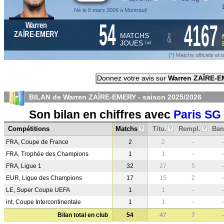
1
Né le 8 mars 2006 à Montreuil
54
4167
Warren
&
ZAÏRE-EMERY
MATCHS
JOUES
*
(
)
(*) Matchs officiels e
Donnez votre avis sur
Warren ZAÏRE-
BILAN de Warren ZAÏRE-EMERY - saison
2025/2026
Son bilan en chiffres avec
Paris SG
Compétitions
Matchs
Titu.
Rempl.
Ban
?
?
?
FRA, Coupe de France
2
2
-
-
FRA, Trophée des Champions
1
1
-
-
FRA, Ligue 1
32
27
5
-
EUR, Ligue des Champions
17
15
2
-
LE, Super Coupe UEFA
1
1
-
-
int, Coupe Intercontinentale
1
1
-
-
Bilan total en club
54
47
7
-