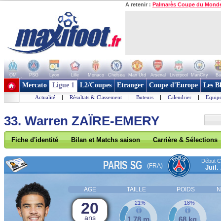
A retenir :
Palmarès Coupe du Mond
OM
PSG
Lyon
Lille
Monaco
Chelsea
Man Utd
Arsenal
Liverpool
ManCity
Ba
+ de clubs
Mercato
Ligue 1
L2/Coupes
Etranger
Coupe d'Europe
Les B
Actualité
|
Résultats & Classement
|
Buteurs
|
Calendrier
|
Equipe
33. Warren ZAÏRE-EMERY
Fiche d'identité
Bilan et Matchs saison
Carrière & Sélections
Début Co
PARIS SG
(FRA)
Juil.
AGE
TAILLE
POIDS
N
20
21%
18%
ans
1,78 m
68 kg