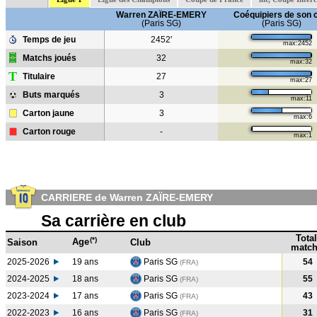
Warren ZAÏRE-EMERY
Coéquipiers de son 
(Paris SG)
(Paris SG)
Temps de jeu
2452'
max:2452
Matchs joués
32
max:32
T
Titulaire
27
max:27
Buts marqués
3
max:11
Carton jaune
3
max:6
Carton rouge
-
max:1
CARRIERE de Warren ZAÏRE-EMERY
Sa carrière en club
Total
(*)
Age
Saison
Club
match
2025-2026
19 ans
Paris SG
54
(FRA)
2024-2025
18 ans
Paris SG
55
(FRA
)
2023-2024
17 ans
Paris SG
43
(FRA
)
2022-2023
16 ans
Paris SG
31
(FRA
)