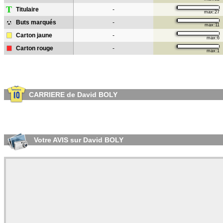
T
Titulaire
-
max:27
Buts marqués
-
max:11
Carton jaune
-
max:6
Carton rouge
-
max:1
CARRIERE de David BOLY
Votre AVIS sur David BOLY