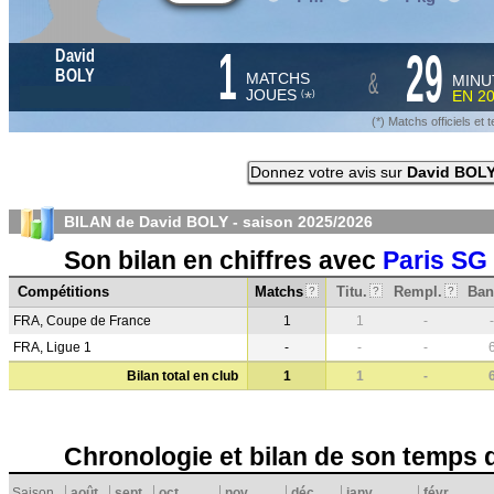
1
29
David
&
BOLY
MATCHS
MINU
JOUES
EN
2
*
(
)
(*) Matchs officiels e
Donnez votre avis sur
David BOL
BILAN de David BOLY - saison
2025/2026
Son bilan en chiffres avec
Paris SG
Compétitions
Matchs
Titu.
Rempl.
Ban
?
?
?
FRA, Coupe de France
1
1
-
-
FRA, Ligue 1
-
-
-
Bilan total en club
1
1
-
Chronologie et bilan de son temps 
Saison
août
sept.
oct.
nov.
déc.
janv.
févr.