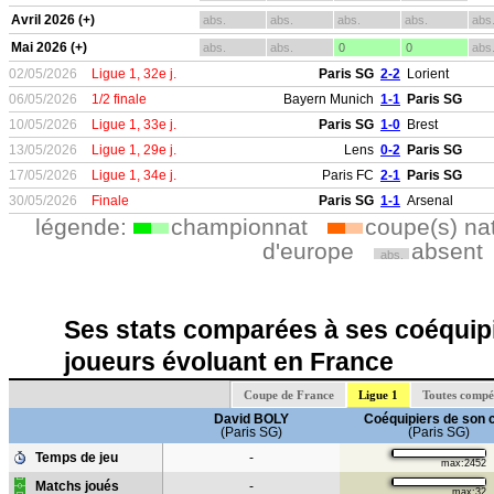
Avril 2026 (+)
abs.
abs.
abs.
abs.
abs
Mai 2026 (+)
abs.
abs.
0
0
abs
02/05/2026
Ligue 1, 32e j.
Paris SG
2-2
Lorient
06/05/2026
1/2 finale
Bayern Munich
1-1
Paris SG
10/05/2026
Ligue 1, 33e j.
Paris SG
1-0
Brest
13/05/2026
Ligue 1, 29e j.
Lens
0-2
Paris SG
17/05/2026
Ligue 1, 34e j.
Paris FC
2-1
Paris SG
30/05/2026
Finale
Paris SG
1-1
Arsenal
légende:
championnat
coupe(s) na
d'europe
absent
abs.
Ses stats comparées à ses coéquipi
joueurs évoluant en France
Coupe de France
Ligue 1
Toutes compé
David BOLY
Coéquipiers de son 
(Paris SG)
(Paris SG)
Temps de jeu
-
max:2452
Matchs joués
-
max:32