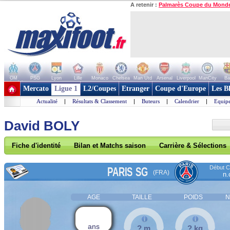
A retenir :
Palmarès Coupe du Mond
OM
PSG
Lyon
Lille
Monaco
Chelsea
Man Utd
Arsenal
Liverpool
ManCity
Ba
+ de clubs
Mercato
Ligue 1
L2/Coupes
Etranger
Coupe d'Europe
Les B
Actualité
|
Résultats & Classement
|
Buteurs
|
Calendrier
|
Equipe
David BOLY
Fiche d'identité
Bilan et Matchs saison
Carrière & Sélections
Début Co
PARIS SG
(FRA)
n.
AGE
TAILLE
POIDS
N
ans
? m
? kg