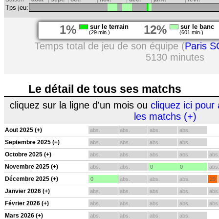
Tps jeu:
1%
sur le terrain
12%
sur le banc
(29 min.)
(601 min.)
Temps total de jeu de son équipe (
Paris S
5130 minutes
Le détail de tous ses matchs
cliquez sur la ligne d'un mois ou
cliquez ici pour 
les matchs (+)
Aout 2025 (+)
abs.
abs.
abs.
abs.
Septembre 2025 (+)
abs.
abs.
abs.
abs.
Octobre 2025 (+)
abs.
abs.
abs.
abs.
abs
Novembre 2025 (+)
abs.
abs.
0
0
abs
Décembre 2025 (+)
0
abs.
abs.
abs.
29
Janvier 2026 (+)
abs.
abs.
abs.
abs.
abs
Février 2026 (+)
abs.
abs.
abs.
abs.
abs
Mars 2026 (+)
abs.
abs.
abs.
abs.