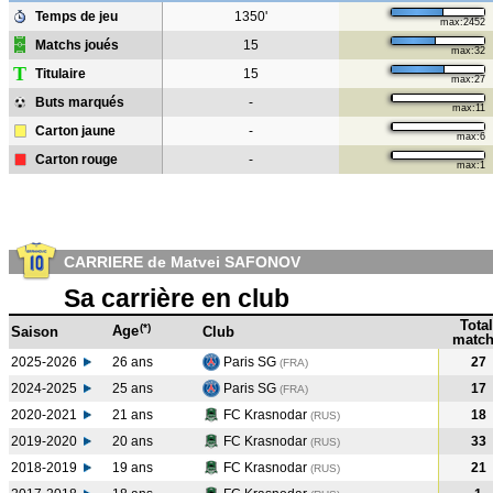
Temps de jeu
1350'
max:2452
Matchs joués
15
max:32
T
Titulaire
15
max:27
Buts marqués
-
max:11
Carton jaune
-
max:6
Carton rouge
-
max:1
CARRIERE de Matvei SAFONOV
Sa carrière en club
Total
(*)
Age
Saison
Club
match
2025-2026
26 ans
Paris SG
27
(FRA)
2024-2025
25 ans
Paris SG
17
(FRA
)
2020-2021
21 ans
FC Krasnodar
18
(RUS
)
2019-2020
20 ans
FC Krasnodar
33
(RUS
)
2018-2019
19 ans
FC Krasnodar
21
(RUS
)