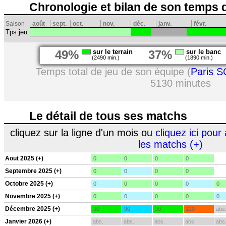
Chronologie et bilan de son temps 
Saison
août
sept.
oct.
nov.
déc.
janv.
févr.
Tps jeu:
49%
sur le terrain
37%
sur le banc
(2490 min.)
(1890 min.)
Temps total de jeu de son équipe (
Paris S
5130 minutes
Le détail de tous ses matchs
cliquez sur la ligne d'un mois ou
cliquez ici pour 
les matchs (+)
Aout 2025 (+)
0
0
0
0
Septembre 2025 (+)
0
0
0
0
Octobre 2025 (+)
0
0
0
0
0
Novembre 2025 (+)
0
0
0
0
0
Décembre 2025 (+)
90
90
90
120
abs
Janvier 2026 (+)
abs.
abs.
abs.
abs.
abs