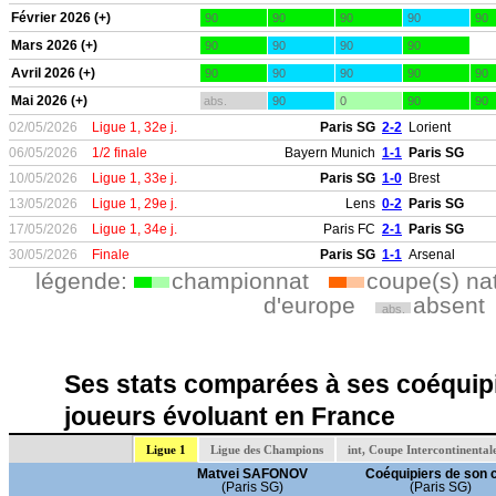
Février 2026 (+)
90
90
90
90
90
Mars 2026 (+)
90
90
90
90
Avril 2026 (+)
90
90
90
90
90
Mai 2026 (+)
abs.
90
0
90
90
02/05/2026
Ligue 1, 32e j.
Paris SG
2-2
Lorient
06/05/2026
1/2 finale
Bayern Munich
1-1
Paris SG
10/05/2026
Ligue 1, 33e j.
Paris SG
1-0
Brest
13/05/2026
Ligue 1, 29e j.
Lens
0-2
Paris SG
17/05/2026
Ligue 1, 34e j.
Paris FC
2-1
Paris SG
30/05/2026
Finale
Paris SG
1-1
Arsenal
légende:
championnat
coupe(s) na
d'europe
absent
abs.
Ses stats comparées à ses coéquipi
joueurs évoluant en France
Ligue 1
Ligue des Champions
int, Coupe Intercontinental
Matvei SAFONOV
Coéquipiers de son 
(Paris SG)
(Paris SG)