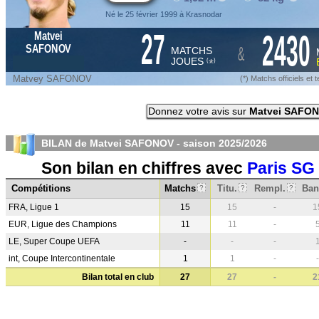
Né le 25 février 1999 à Krasnodar
27
2430
Matvei
&
SAFONOV
MATCHS
JOUES
*
(
)
Matvey SAFONOV
(*) Matchs officiels e
Donnez votre avis sur
Matvei SAFO
BILAN de Matvei SAFONOV - saison
2025/2026
Son bilan en chiffres avec
Paris SG
Compétitions
Matchs
Titu.
Rempl.
Ban
?
?
?
FRA, Ligue 1
15
15
-
1
EUR, Ligue des Champions
11
11
-
LE, Super Coupe UEFA
-
-
-
int, Coupe Intercontinentale
1
1
-
-
Bilan total en club
27
27
-
2