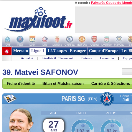
A retenir :
Palmarès Coupe du Mond
OM
PSG
Lyon
Lille
Monaco
Chelsea
Man Utd
Arsenal
Liverpool
ManCity
Ba
+ de clubs
Mercato
Ligue 1
L2/Coupes
Etranger
Coupe d'Europe
Les B
Actualité
|
Résultats & Classement
|
Buteurs
|
Calendrier
|
Equipe
39. Matvei SAFONOV
Fiche d'identité
Bilan et Matchs saison
Carrière & Sélections
Début Co
PARIS SG
(FRA)
Juil.
AGE
TAILLE
POIDS
N
27
91%
80%
ans
1,92 m
82 kg