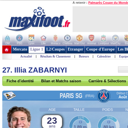
A retenir :
Palmarès Coupe du Mond
OM
PSG
Lyon
Lille
Monaco
Chelsea
Man Utd
Arsenal
Liverpool
ManCity
Ba
+ de clubs
Mercato
Ligue 1
L2/Coupes
Etranger
Coupe d'Europe
Les B
Actualité
|
Résultats & Classement
|
Buteurs
|
Calendrier
|
Equipe
27. Illia ZABARNYI
Fiche d'identité
Bilan et Matchs saison
Carrière & Sélections
Début Co
PARIS SG
(FRA)
Août
AGE
TAILLE
POIDS
N
23
81%
75%
ans
1,89 m
80 kg