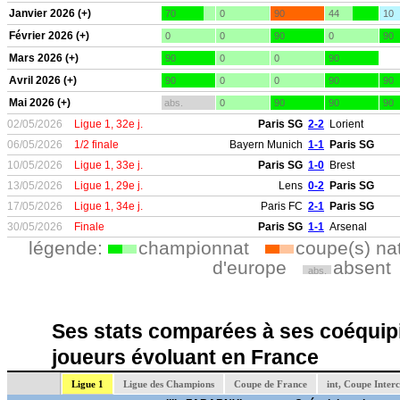
Janvier 2026 (+)
70
0
90
44
10
Février 2026 (+)
0
0
90
0
90
Mars 2026 (+)
90
0
0
90
Avril 2026 (+)
90
0
0
90
90
Mai 2026 (+)
abs.
0
90
90
90
02/05/2026
Ligue 1, 32e j.
Paris SG
2-2
Lorient
06/05/2026
1/2 finale
Bayern Munich
1-1
Paris SG
10/05/2026
Ligue 1, 33e j.
Paris SG
1-0
Brest
13/05/2026
Ligue 1, 29e j.
Lens
0-2
Paris SG
17/05/2026
Ligue 1, 34e j.
Paris FC
2-1
Paris SG
30/05/2026
Finale
Paris SG
1-1
Arsenal
légende:
championnat
coupe(s) na
d'europe
absent
abs.
Ses stats comparées à ses coéquipi
joueurs évoluant en France
Ligue 1
Ligue des Champions
Coupe de France
int, Coupe Inter