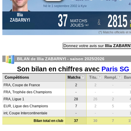
4
Né le 1 septembre 2002 à Kyiv
37
2815
Illia
&
ZABARNYI
MATCHS
JOUES
*
(
)
(*) Matchs officiels e
Donnez votre avis sur
Illia ZABARN
BILAN de Illia ZABARNYI - saison
2025/2026
Son bilan en chiffres avec
Paris SG
Compétitions
Matchs
Titu.
Rempl.
Ban
?
?
?
FRA, Coupe de France
2
2
-
-
FRA, Trophée des Champions
-
-
-
FRA, Ligue 1
28
26
2
EUR, Ligue des Champions
7
2
5
int, Coupe Intercontinentale
-
-
-
Bilan total en club
37
30
7
1