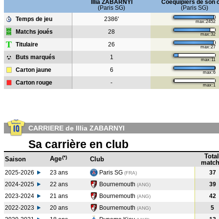
Illia ZABARNYI
Coéquipiers de son 
(Paris SG)
(Paris SG)
Temps de jeu
2386'
max:2452
Matchs joués
28
max:32
T
Titulaire
26
max:27
Buts marqués
1
max:11
Carton jaune
6
max:6
Carton rouge
-
max:1
CARRIERE de Illia ZABARNYI
Sa carrière en club
Total
(*)
Age
Saison
Club
match
2025-2026
23 ans
Paris SG
37
(FRA)
2024-2025
22 ans
Bournemouth
39
(ANG
)
2023-2024
21 ans
Bournemouth
42
(ANG
)
2022-2023
20 ans
Bournemouth
5
(ANG
)