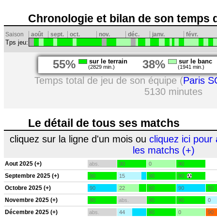
Chronologie et bilan de son temps 
Saison
août
sept.
oct.
nov.
déc.
janv.
févr.
Tps jeu:
55%
sur le terrain
38%
sur le banc
(2829 min.)
(1941 min.)
Temps total de jeu de son équipe (
Paris S
5130 minutes
Le détail de tous ses matchs
cliquez sur la ligne d'un mois ou
cliquez ici pour 
les matchs (+)
Aout 2025 (+)
abs.
90
0
90
Septembre 2025 (+)
90
15
90
90
Octobre 2025 (+)
90
22
90
90
90
Novembre 2025 (+)
90
abs.
90
90
0
Décembre 2025 (+)
abs.
44
90
0
90