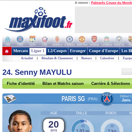
A retenir :
Palmarès Coupe du Mond
OM
PSG
Lyon
Lille
Monaco
Chelsea
Man Utd
Arsenal
Liverpool
ManCity
Ba
+ de clubs
Mercato
Ligue 1
L2/Coupes
Etranger
Coupe d'Europe
Les B
Actualité
|
Résultats & Classement
|
Buteurs
|
Calendrier
|
Equipe
24. Senny MAYULU
Fiche d'identité
Bilan et Matchs saison
Carrière & Sélections
Début Co
PARIS SG
(FRA)
Janv.
AGE
TAILLE
POIDS
N
20
50%
ans
1,83 m
? kg