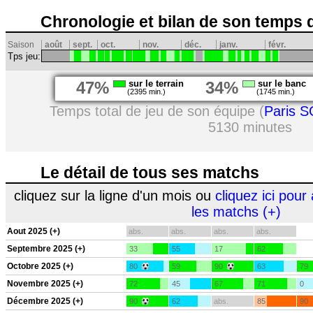
Chronologie et bilan de son temps 
Saison
août
sept.
oct.
nov.
déc.
janv.
févr.
Tps jeu:
47%
sur le terrain
34%
sur le banc
(2395 min.)
(1745 min.)
Temps total de jeu de son équipe (
Paris S
5130 minutes
Le détail de tous ses matchs
cliquez sur la ligne d'un mois ou
cliquez ici pour 
les matchs (+)
Aout 2025 (+)
abs.
abs.
abs.
abs.
Septembre 2025 (+)
33
55
17
62
Octobre 2025 (+)
80
59
90
63
79
Novembre 2025 (+)
72
45
67
71
0
Décembre 2025 (+)
90
62
abs.
85
90