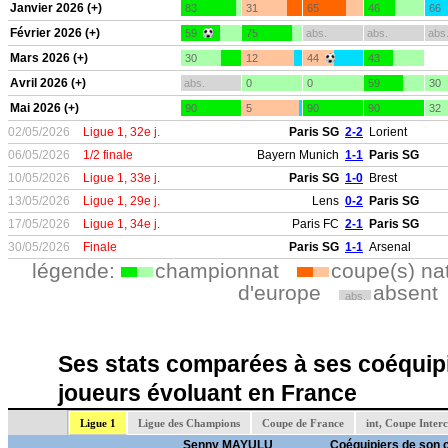
Janvier 2026 (+)
83
31
65
46
66
Février 2026 (+)
59
75
abs.
abs.
abs
Mars 2026 (+)
30
12
44
43
Avril 2026 (+)
abs.
0
0
59
30
Mai 2026 (+)
90
5
90
90
32
02/05/2026
Ligue 1, 32e j.
Paris SG
2-2
Lorient
06/05/2026
1/2 finale
Bayern Munich
1-1
Paris SG
10/05/2026
Ligue 1, 33e j.
Paris SG
1-0
Brest
13/05/2026
Ligue 1, 29e j.
Lens
0-2
Paris SG
17/05/2026
Ligue 1, 34e j.
Paris FC
2-1
Paris SG
30/05/2026
Finale
Paris SG
1-1
Arsenal
légende:
championnat
coupe(s) na
d'europe
absent
abs.
Ses stats comparées à ses coéquipi
joueurs évoluant en France
Ligue 1
Ligue des Champions
Coupe de France
int, Coupe Inter
Senny MAYULU
Coéquipiers de son 