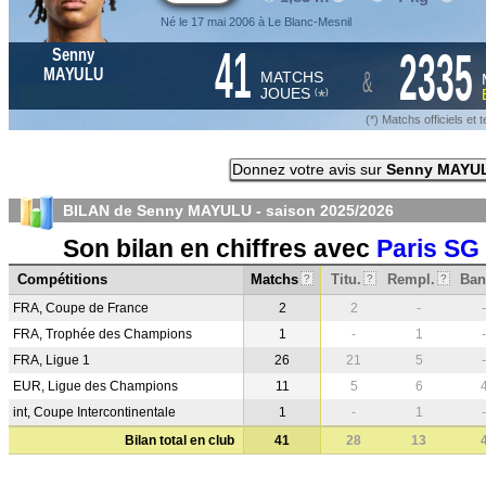
Né le 17 mai 2006 à Le Blanc-Mesnil
41
2335
Senny
&
MAYULU
MATCHS
JOUES
*
(
)
(*) Matchs officiels e
Donnez votre avis sur
Senny MAYU
BILAN de Senny MAYULU - saison
2025/2026
Son bilan en chiffres avec
Paris SG
Compétitions
Matchs
Titu.
Rempl.
Ban
?
?
?
FRA, Coupe de France
2
2
-
-
FRA, Trophée des Champions
1
-
1
-
FRA, Ligue 1
26
21
5
-
EUR, Ligue des Champions
11
5
6
int, Coupe Intercontinentale
1
-
1
-
Bilan total en club
41
28
13