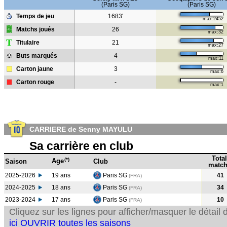
(Paris SG)
(Paris SG)
Temps de jeu
1683'
max:2452
Matchs joués
26
max:32
T
Titulaire
21
max:27
Buts marqués
4
max:11
Carton jaune
3
max:6
Carton rouge
-
max:1
CARRIERE de Senny MAYULU
Sa carrière en club
Total
(*)
Age
Saison
Club
match
2025-2026
19 ans
Paris SG
41
(FRA)
2024-2025
18 ans
Paris SG
34
(FRA
)
2023-2024
17 ans
Paris SG
10
(FRA
)
Cliquez sur les lignes pour afficher/masquer le détai
ici OUVRIR toutes les saisons