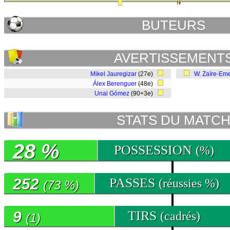
BUTEURS
AVERTISSEMENT
Mikel Jauregizar
(27e)
W. Zaïre-Em
Álex Berenguer
(48e)
Unai Gómez
(90+3e)
STATS DU MATC
28 %
POSSESSION
(%)
252
PASSES
(réussies %)
(73 %)
9
TIRS
(cadrés)
(1)