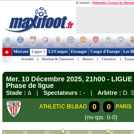
A retenir :
Palmarès Coupe du Mond
OM
PSG
Lyon
Lille
Monaco
Chelsea
Man Utd
Arsenal
Liverpool
ManCity
Ba
+ de clubs
Mercato
Ligue 1
L2/Coupes
Etranger
Coupe d'Europe
Les B
Actualité
|
Résultats & Classement
|
Buteurs
|
Calendrier
|
Equipe
Mer. 10 Décembre 2025, 21h00 - LIGU
Phase de ligue
Stade :
à |
Spectateurs :
- |
Arbitre :
D. S
0
0
ATHLETIC BILBAO
PARIS
(mi-tps: 0-0)
1
10
20
30
40
50
6