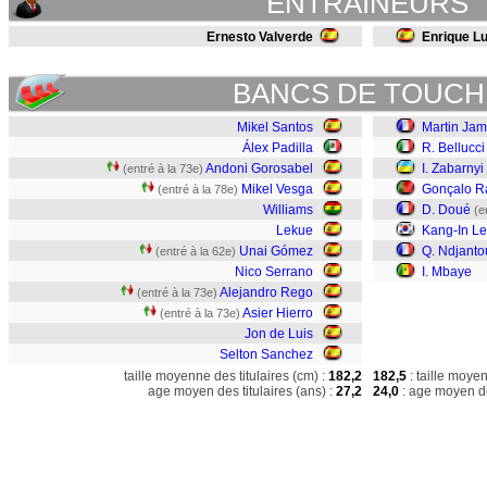
ENTRAINEURS
Ernesto Valverde
Enrique Lu
BANCS DE TOUCH
Mikel Santos
Martin Ja
Álex Padilla
R. Bellucci
Andoni Gorosabel
I. Zabarnyi
(entré à la 73e)
Mikel Vesga
Gonçalo 
(entré à la 78e)
Williams
D. Doué
(e
Lekue
Kang-In L
Unai Gómez
Q. Ndjanto
(entré à la 62e)
Nico Serrano
I. Mbaye
Alejandro Rego
(entré à la 73e)
Asier Hierro
(entré à la 73e)
Jon de Luis
Selton Sanchez
taille moyenne des titulaires (cm) :
182,2
182,5
: taille moye
age moyen des titulaires (ans) :
27,2
24,0
: age moyen de