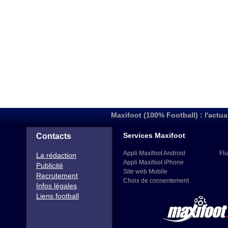
Maxifoot (100% Football) : l'actua
Services Maxifoot
Contacts
Appli Maxifoot Android
Flu
La rédaction
Appli Maxifoot iPhone
Publicité
Site web Mobile
Recrutement
Choix de consentement
Infos légales
Liens football