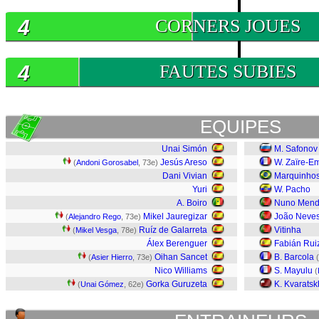
4
CORNERS JOUES
4
FAUTES SUBIES
EQUIPES
Unai Simón
M. Safonov
Jesús Areso
W. Zaïre-E
(
Andoni Gorosabel
, 73e)
Dani Vivian
Marquinho
Yuri
W. Pacho
A. Boiro
Nuno Mend
Mikel Jauregizar
João Neve
(
Alejandro Rego
, 73e)
Ruíz de Galarreta
Vitinha
(
Mikel Vesga
, 78e)
Álex Berenguer
Fabián Rui
Oihan Sancet
B. Barcola
(
Asier Hierro
, 73e)
(
Nico Williams
S. Mayulu
(
Gorka Guruzeta
K. Kvaratsk
(
Unai Gómez
, 62e)