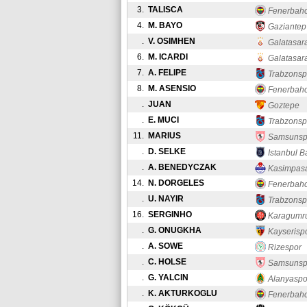
3.
TALISCA
Fenerbah
4.
M. BAYO
Gaziantep
.
V. OSIMHEN
Galatasar
6.
M. ICARDI
Galatasar
7.
A. FELIPE
Trabzonsp
8.
M. ASENSIO
Fenerbah
.
JUAN
Goztepe
.
E. MUCI
Trabzonsp
11.
MARIUS
Samsunsp
.
D. SELKE
Istanbul B
.
A. BENEDYCZAK
Kasimpas
14.
N. DORGELES
Fenerbah
.
U. NAYIR
Trabzonspo
16.
SERGINHO
Karagumr
.
G. ONUGKHA
Kayserisp
.
A. SOWE
Rizespor
.
C. HOLSE
Samsunsp
.
G. YALCIN
Alanyaspo
.
K. AKTURKOGLU
Fenerbah