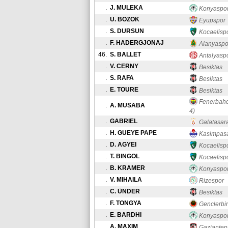
.
J. MULEKA
Konyaspo
.
U. BOZOK
Eyupspor
.
S. DURSUN
Kocaelisp
.
F. HADERGJONAJ
Alanyaspo
46.
S. BALLET
Antalyasp
.
V. CERNY
Besiktas
.
S. RAFA
Besiktas
.
E. TOURE
Besiktas
Fenerbahc
.
A. MUSABA
4)
.
GABRIEL
Galatasar
.
H. GUEYE PAPE
Kasimpas
.
D. AGYEI
Kocaelisp
.
T. BINGOL
Kocaelisp
.
B. KRAMER
Konyaspo
.
V. MIHAILA
Rizespor
.
C. ÜNDER
Besiktas
.
F. TONGYA
Genclerbirl
.
E. BARDHI
Konyaspo
.
A. MAXIM
Gaziantep