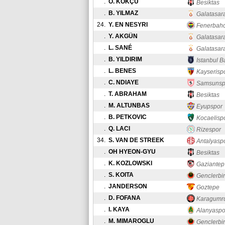
.
O. KÖKÇÜ
Besiktas
.
B. YILMAZ
Galatasar
24.
Y. EN NESYRI
Fenerbah
.
Y. AKGÜN
Galatasar
.
L. SANÉ
Galatasar
.
B. YILDIRIM
Istanbul B
.
L. BENES
Kayserisp
.
C. NDIAYE
Samsunsp
.
T. ABRAHAM
Besiktas
.
M. ALTUNBAS
Eyupspor
.
B. PETKOVIC
Kocaelisp
.
Q. LACI
Rizespor
34.
S. VAN DE STREEK
Antalyasp
.
OH HYEON-GYU
Besiktas
.
K. KOZLOWSKI
Gaziantep
.
S. KOITA
Genclerbirl
.
JANDERSON
Goztepe
.
D. FOFANA
Karagumr
.
I. KAYA
Alanyaspo
.
M. MIMAROGLU
Genclerbirl