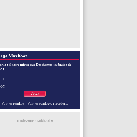
age Maxifoot
e va t-il faire mieux que Deschamps en équipe de
e ?
UI
NON
Voter
Voir les resultats
-
Voir les sondages précédents
emplacement publicitaire