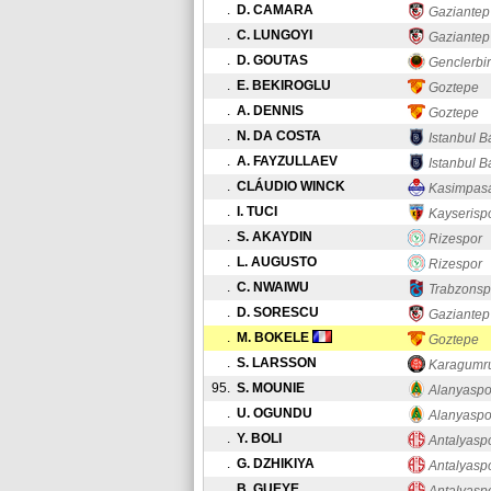
.
D. CAMARA
Gaziantep
.
C. LUNGOYI
Gaziantep
.
D. GOUTAS
Genclerbirl
.
E. BEKIROGLU
Goztepe
.
A. DENNIS
Goztepe
.
N. DA COSTA
Istanbul B
.
A. FAYZULLAEV
Istanbul B
.
CLÁUDIO WINCK
Kasimpas
.
I. TUCI
Kayserisp
.
S. AKAYDIN
Rizespor
.
L. AUGUSTO
Rizespor
.
C. NWAIWU
Trabzonsp
.
D. SORESCU
Gaziantep
.
M. BOKELE
Goztepe
.
S. LARSSON
Karagumr
95.
S. MOUNIE
Alanyaspo
.
U. OGUNDU
Alanyaspo
.
Y. BOLI
Antalyasp
.
G. DZHIKIYA
Antalyasp
.
B. GUEYE