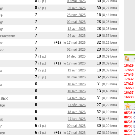
8
30
(2 p.)
09 mai. 2026
(0,27 b/m)
8
30
(3 p.)
26 avr. 2026
(0,27 b/m)
ay
7
16
23 nov. 2025
(0,44 b/m)
ce
7
28
02 mai. 2026
(0,25 b/m)
ay
7
28
12 avr. 2026
(0,25 b/m)
ay
7
19
24 avr. 2026
(0,37 b/m)
asaksehir
7
(+1)
32
le
17 mai. 2026
(0,22 b/m)
or
7
23
02 mai. 2026
(0,30 b/m)
or
7
18
(1 p.)
14 déc. 2025
(0,39 b/m)
7
(+1)
18
(1 p.)
le
17 mai. 2026
(0,39 b/m)
18h29
7
18
17h58
(2 p.)
12 avr. 2026
(0,39 b/m)
or
17h46
7
32
(3 p.)
01 mai. 2026
(0,22 b/m)
17h32
6
17h16
31
10 avr. 2026
(0,19 b/m)
or
16h59
6
13
10 avr. 2026
(0,46 b/m)
16h37
16h33
6
31
04 avr. 2026
(0,19 b/m)
 BBK
16h27
6
27
14 fév. 2026
(0,22 b/m)
igi
16h22
16h07
6
32
18 avr. 2026
(0,19 b/m)
05/08
15h46
06/08
6
13
17 jan. 2026
(0,46 b/m)
uk
15h41
06/08
15h20
6
30
(1 p.)
09 mai. 2026
(0,20 b/m)
r
06/08
14h55
06/08
6
(+1)
32
(1 p.)
le
17 mai. 2026
(0,19 b/m)
igi
14h38