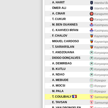
.
A. HARIT
Istanbul B
.
ÖMER ALI
Istanbul B
.
A. CINAR
Karagumr
.
T. CUKUR
Karagumr
.
M. BEN OUANNES
Kasimpas
.
C. KAHVECI IRFAN
Kasimpas
.
F. CHALOV
Kayserisp
.
MIGUEL CARDOSO
Kayserisp
.
T. SARIARSLAN
Kayserisp
.
Y. ANDZOUANA
Konyaspo
.
DIOGO GONÇALVES
Konyaspo
.
A. DEMIRBAG
Konyaspo
.
B. KUTLU
Konyaspo
.
A. NDAO
Konyaspo
.
A. MEBUDE
Rizespor
.
A. MOCSI
Rizespor
.
M. PALA
Rizespor
.
T. COULIBALY
Samsunsp
.
E. TAVSAN
Samsunsp
.
R. VAN DRONGELEN