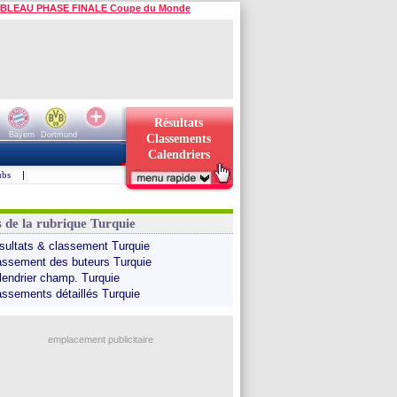
BLEAU PHASE FINALE Coupe du Monde
Résultats
Bayern
Dortmund
Classements
Calendriers
ubs
|
s de la rubrique Turquie
sultats & classement Turquie
assement des buteurs Turquie
lendrier champ. Turquie
assements détaillés Turquie
emplacement publicitaire