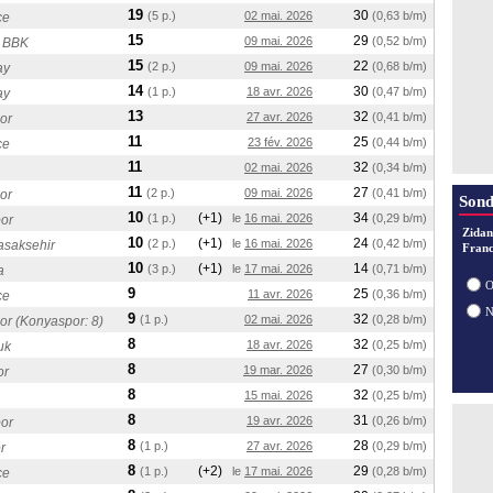
19
30
(5 p.)
02 mai. 2026
(0,63 b/m)
ce
15
29
09 mai. 2026
(0,52 b/m)
 BBK
15
22
(2 p.)
09 mai. 2026
(0,68 b/m)
ay
14
30
(1 p.)
18 avr. 2026
(0,47 b/m)
ay
13
32
27 avr. 2026
(0,41 b/m)
or
11
25
23 fév. 2026
(0,44 b/m)
ce
11
32
02 mai. 2026
(0,34 b/m)
11
27
(2 p.)
09 mai. 2026
(0,41 b/m)
or
Sond
10
(+1)
34
(1 p.)
le
16 mai. 2026
(0,29 b/m)
or
Zidan
10
(+1)
24
(2 p.)
le
16 mai. 2026
(0,42 b/m)
asaksehir
Franc
10
(+1)
14
(3 p.)
le
17 mai. 2026
(0,71 b/m)
a
O
9
25
11 avr. 2026
(0,36 b/m)
ce
9
32
(1 p.)
02 mai. 2026
(0,28 b/m)
r (Konyaspor: 8)
8
32
18 avr. 2026
(0,25 b/m)
uk
8
27
19 mar. 2026
(0,30 b/m)
or
8
32
15 mai. 2026
(0,25 b/m)
8
31
19 avr. 2026
(0,26 b/m)
or
8
28
(1 p.)
27 avr. 2026
(0,29 b/m)
r
8
(+2)
29
(1 p.)
le
17 mai. 2026
(0,28 b/m)
ce