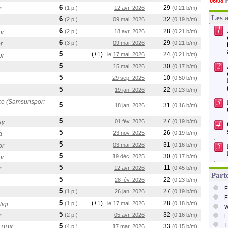
06/08
14h19
6
29
(1 p.)
12 avr. 2026
(0,21 b/m)
r
06/08
13h56
06/08
Les 
6
32
(2 p.)
09 mai. 2026
(0,19 b/m)
13h35
1
13h12
6
28
(2 p.)
18 avr. 2026
(0,21 b/m)
or
12h48
6
29
(3 p.)
09 mai. 2026
(0,21 b/m)
12h25
r
12h06
5
(+1)
24
le
17 mai. 2026
(0,21 b/m)
or
11h53
2
5
30
15 mai. 2026
(0,17 b/m)
5
10
29 sep. 2025
(0,50 b/m)
5
22
19 jan. 2026
(0,23 b/m)
3
e (Samsunspor:
5
31
18 jan. 2026
(0,16 b/m)
5
4
27
01 fév. 2026
(0,19 b/m)
ay
5
26
23 nov. 2025
(0,19 b/m)
a
5
5
31
03 mai. 2026
(0,16 b/m)
or
5
30
19 déc. 2025
(0,17 b/m)
or
5
11
12 avr. 2026
(0,45 b/m)
r
Parte
5
22
28 fév. 2026
(0,23 b/m)
F
5
27
(1 p.)
26 jan. 2026
(0,19 b/m)
F
5
(+1)
28
(1 p.)
le
17 mai. 2026
(0,18 b/m)
igi
W
5
32
(2 p.)
05 avr. 2026
(0,16 b/m)
r
F
T
5
33
(4 p.)
17 mar. 2026
(0,15 b/m)
 BBK