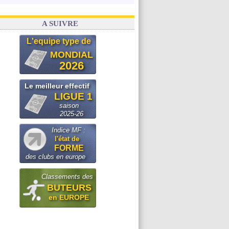
A SUIVRE
L'equipe type de
MONDIAL
2026
Le meilleur effectif
LIGUE 1
saison
2025-26
Indice MF :
l'état de
FORME
des clubs en europe
Classements des
BUTEURS
en EUROPE