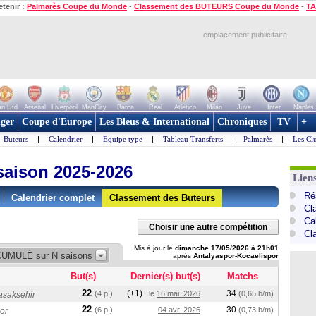
etenir :
Palmarès Coupe du Monde
-
Classement des BUTEURS Coupe du Monde
-
TA
emplacement publicitaire
n Utd
Arsenal
Liverpool
ManCity
Barca
Real
Atletico
Milan
Juve
Inter
Naples
ger
Coupe d'Europe
Les Bleus & International
Chroniques
TV
+
Buteurs
|
Calendrier
|
Equipe type
|
Tableau Transferts
|
Palmarès
|
Les Cl
saison 2025-2026
Lien
Ré
Calendrier complet
Classement des Buteurs
Cl
Ca
Choisir une autre compétition
Cl
Mis à jour le
dimanche 17/05/2026 à 21h01
 CUMULÉ sur N saisons
après
Antalyaspor-Kocaelispor
But(s)
Dernier(s) but(s)
Matchs
22
(+1)
34
(4 p.)
le
16 mai. 2026
(0,65 b/m)
asaksehir
22
30
(6 p.)
04 avr. 2026
(0,73 b/m)
or