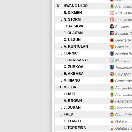
61.
HWANG UI-JO
Alanyaspo
.
S. DIKMEN
Antalyasp
.
N. STORM
Antalyasp
.
JOTA SILVA
Besiktas
.
J. OLAITAN
Besiktas (
.
O. ULGUN
Genclerbirl
.
A. KURTULAN
Goztepe
.
I. BRNIC
Istanbul B
.
J. RAK-SAKYI
Rizespor
.
O. ZUBKOV
Trabzonsp
.
E. AKBABA
Eyupspor
.
M. NIANG
Genclerbirl
73.
M. ELIA
Alanyaspo
.
I. HAGI
Alanyaspo
.
A. BROWN
Fenerbah
.
J. DURAN
Fenerbah
.
FRED
Fenerbah
.
E. ELMALI
Galatasar
.
L. TORREIRA
Galatasar