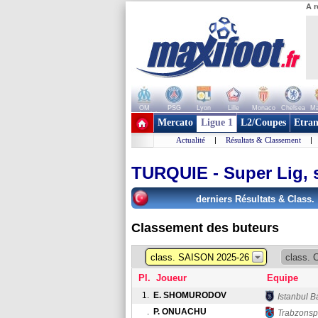
A r
OM
PSG
Lyon
Lille
Monaco
Chelsea
Ma
+ de clubs
Mercato
Ligue 1
L2/Coupes
Etran
Actualité
|
Résultats & Classement
|
TURQUIE - Super Lig, 
derniers Résultats & Class.
Classement des buteurs
class. SAISON 2025-26
class.
Pl.
Joueur
Equipe
1.
E. SHOMURODOV
Istanbul B
.
P. ONUACHU
Trabzonsp