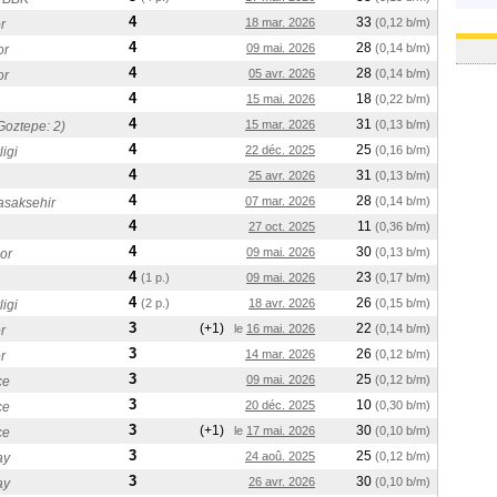
4
33
18 mar. 2026
(0,12 b/m)
r
4
28
09 mai. 2026
(0,14 b/m)
or
4
28
05 avr. 2026
(0,14 b/m)
or
4
18
15 mai. 2026
(0,22 b/m)
4
31
15 mar. 2026
(0,13 b/m)
Goztepe: 2)
4
25
22 déc. 2025
(0,16 b/m)
igi
4
31
25 avr. 2026
(0,13 b/m)
4
28
07 mar. 2026
(0,14 b/m)
asaksehir
4
11
27 oct. 2025
(0,36 b/m)
4
30
09 mai. 2026
(0,13 b/m)
or
4
23
(1 p.)
09 mai. 2026
(0,17 b/m)
4
26
(2 p.)
18 avr. 2026
(0,15 b/m)
igi
3
(+1)
22
le
16 mai. 2026
(0,14 b/m)
r
3
26
14 mar. 2026
(0,12 b/m)
r
3
25
09 mai. 2026
(0,12 b/m)
ce
3
10
20 déc. 2025
(0,30 b/m)
ce
3
(+1)
30
le
17 mai. 2026
(0,10 b/m)
ce
3
25
24 aoû. 2025
(0,12 b/m)
ay
3
30
26 avr. 2026
(0,10 b/m)
ay