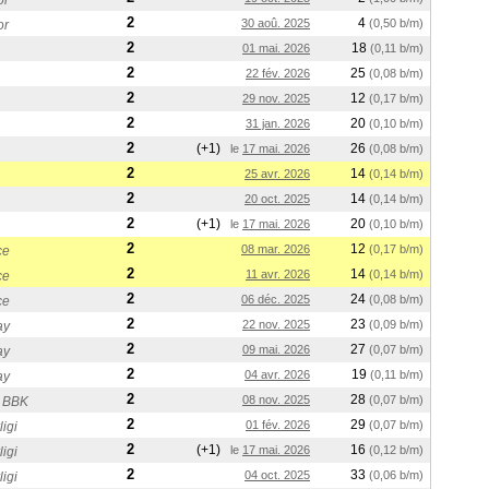
or
2
4
30 aoû. 2025
(0,50 b/m)
or
2
18
01 mai. 2026
(0,11 b/m)
2
25
22 fév. 2026
(0,08 b/m)
2
12
29 nov. 2025
(0,17 b/m)
2
20
31 jan. 2026
(0,10 b/m)
2
(+1)
26
le
17 mai. 2026
(0,08 b/m)
2
14
25 avr. 2026
(0,14 b/m)
2
14
20 oct. 2025
(0,14 b/m)
2
(+1)
20
le
17 mai. 2026
(0,10 b/m)
2
12
08 mar. 2026
(0,17 b/m)
ce
2
14
11 avr. 2026
(0,14 b/m)
ce
2
24
06 déc. 2025
(0,08 b/m)
ce
2
23
22 nov. 2025
(0,09 b/m)
ay
2
27
09 mai. 2026
(0,07 b/m)
ay
2
19
04 avr. 2026
(0,11 b/m)
ay
2
28
08 nov. 2025
(0,07 b/m)
 BBK
2
29
01 fév. 2026
(0,07 b/m)
igi
2
(+1)
16
le
17 mai. 2026
(0,12 b/m)
igi
2
33
04 oct. 2025
(0,06 b/m)
igi