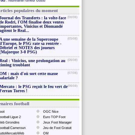
PSG
: l'étonnante rumeur Gusto
Grenade
: Luca Zidane va changer de club
OM
: une offre pour Bulka
Juve
: Zhegrova très clair sur son futur
Ouganda
: Owori battu à mort à Kampala
articles populaires du moment
OM
: Aguerd, le plan B de Naples
Arsenal
: Guimarães a signé son contrat
(06/08)
Journal des Transferts : la volte-face
Nantes
: direction Chypre pour Duverne
de Rodri, l'OM finalise deux ventes
Monaco
: le remplaçant d'Akliouche en ...
importantes, Vinicius et Diomandé
Man Utd
: Bayindir signe au Celta (officiel)
agitent le Real...
Man City
: Enzo Fernandez pour l'après-Rodri ?
(05/08)
A une semaine de la Supercoupe
Voir les brèves précédentes
d'Europe, le PSG rate sa rentrée -
Débrief et NOTES des joueurs
(Majorque 3-0 PSG)
(06/08)
Real : Vinicius, une prolongation au
timing troublant
(07/08)
OM : mais d'où sort cette masse
salariale ?
(06/08)
Mercato : le PSG reçoit le feu vert de
Ferran Torres !
naires football
oot
OGC Nice
ootball Ligue 2
Euro TOP Foot
eb Girondins
Jeux Foot Manager
ootball Cameroun
Jeu de Foot Gratuit
uttoMercatoWeb
OM