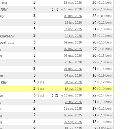
3
26
13 mar. 2026
(0,12 b/m)
 BBK
3
(+1)
29
le
16 mai. 2026
(0,10 b/m)
 BBK
3
33
09 mai. 2026
(0,09 b/m)
igi
3
24
19 jan. 2026
(0,12 b/m)
3
31
07 déc. 2025
(0,10 b/m)
3
25
24 jan. 2026
(0,12 b/m)
asaksehir
3
20
09 mai. 2026
(0,15 b/m)
asaksehir
3
27
02 nov. 2025
(0,11 b/m)
a
3
20
03 mai. 2026
(0,15 b/m)
or
3
29
20 fév. 2026
(0,10 b/m)
3
21
01 mai. 2026
(0,14 b/m)
3
16
04 avr. 2026
(0,19 b/m)
or
3
25
(1 p.)
20 avr. 2026
(0,12 b/m)
 BBK
3
30
(1 p.)
12 avr. 2026
(0,10 b/m)
3
(+2)
22
(2 p.)
le
16 mai. 2026
(0,14 b/m)
uk
2
21
28 fév. 2026
(0,10 b/m)
r
2
17
21 sep. 2025
(0,12 b/m)
r
2
21
08 nov. 2025
(0,10 b/m)
or
2
15
20 sep. 2025
(0,13 b/m)
or
2
2
19 oct. 2025
(1,00 b/m)