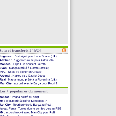
Actu et transferts 24h/24
Leganés
: c'est signé pour Luca Zidane (off.)
Atletico
: Ruggeri en route pour Aston Villa
Monaco
: Filipe Luis soutient Biereth
Lyon
: Mangala prêté à Getafe (officiel)
PSG
: Nsoki va signer en Croatie
Arsenal
: Naples vise Gabriel Jesus
Real
: Mastantuono prêté à la Fiorentina (off.)
Man City
: accord avec le Barça pour Rodri ?
Rennes
: Haise a prolongé (officiel)
Les + populaires du moment
Palace
: Tomiyasu a convaincu (officiel)
OM
: B. Genesio - "ce n'est pas idéal"
Monaco
: Pogba pointé du doigt
TFC
: Sion Oppong signe pour 4 ans (officiel)
OM
: le club prêt à libérer Kondogbia ?
PSG
: Liverpool va proposer 115 M€ pour ...
Man City
: Rodri préfère le Barça au Real !
Norvège
: la démission d'Infantino réclamée
Barça
: Ferran Torres donne son feu vert au PSG
PSG
: Mbaye, deux pistes se détachent
OM
: accord trouvé avec Man City pour Rulli
Monaco
: Filipe Luis veut remplacer Akliouche