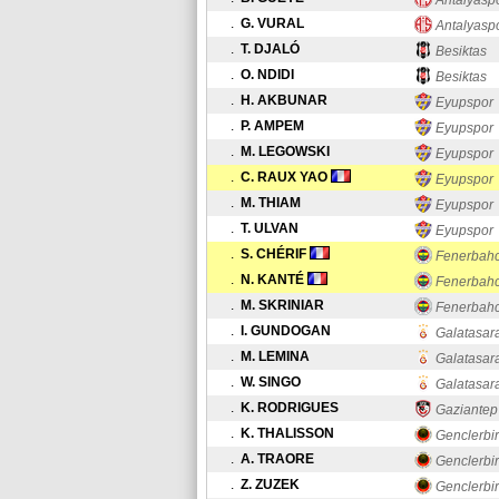
Antalyasp
.
G. VURAL
Antalyasp
.
T. DJALÓ
Besiktas
.
O. NDIDI
Besiktas
.
H. AKBUNAR
Eyupspor
.
P. AMPEM
Eyupspor
.
M. LEGOWSKI
Eyupspor
.
C. RAUX YAO
Eyupspor
.
M. THIAM
Eyupspor
.
T. ULVAN
Eyupspor
.
S. CHÉRIF
Fenerbah
.
N. KANTÉ
Fenerbah
.
M. SKRINIAR
Fenerbah
.
I. GUNDOGAN
Galatasar
.
M. LEMINA
Galatasar
.
W. SINGO
Galatasar
.
K. RODRIGUES
Gaziantep
.
K. THALISSON
Genclerbirl
.
A. TRAORE
Genclerbirl
.
Z. ZUZEK
Genclerbirl