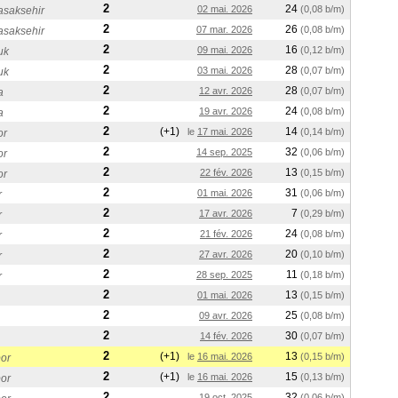
2
24
02 mai. 2026
(0,08 b/m)
asaksehir
2
26
07 mar. 2026
(0,08 b/m)
asaksehir
2
16
09 mai. 2026
(0,12 b/m)
uk
2
28
03 mai. 2026
(0,07 b/m)
uk
2
28
12 avr. 2026
(0,07 b/m)
a
2
24
19 avr. 2026
(0,08 b/m)
a
2
(+1)
14
le
17 mai. 2026
(0,14 b/m)
or
2
32
14 sep. 2025
(0,06 b/m)
or
2
13
22 fév. 2026
(0,15 b/m)
or
2
31
01 mai. 2026
(0,06 b/m)
r
2
7
17 avr. 2026
(0,29 b/m)
r
2
24
21 fév. 2026
(0,08 b/m)
r
2
20
27 avr. 2026
(0,10 b/m)
r
2
11
28 sep. 2025
(0,18 b/m)
r
2
13
01 mai. 2026
(0,15 b/m)
2
25
09 avr. 2026
(0,08 b/m)
2
30
14 fév. 2026
(0,07 b/m)
2
(+1)
13
le
16 mai. 2026
(0,15 b/m)
or
2
(+1)
15
le
16 mai. 2026
(0,13 b/m)
or
2
32
19 oct. 2025
(0,06 b/m)