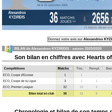
Né le 16 septembre 2000
36
2656
Alexandros
&
KYZIRIDIS
MATCHS
JOUES
*
(
)
(*) Matchs officiels e
Donnez votre avis sur
Alexandros KYZI
BILAN de Alexandros KYZIRIDIS - saison
2025/2026
Son bilan en chiffres avec Hearts o
Compétitions
Matchs
Titu.
Rempl.
Ban
?
?
?
ECO, Coupe d'Ecosse
1
1
-
-
ECO, Coupe de la Ligue
3
2
1
ECO, Premier League
32
28
4
-
Bilan total en club
36
31
5
Chronologie et bilan de son temps 