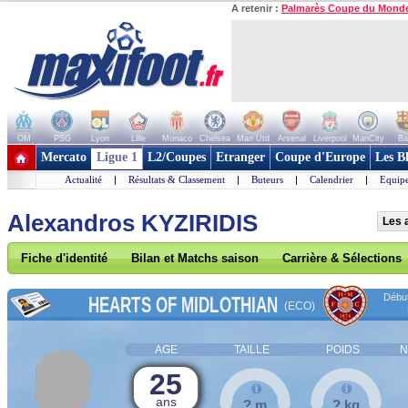
A retenir :
Palmarès Coupe du Mond
OM
PSG
Lyon
Lille
Monaco
Chelsea
Man Utd
Arsenal
Liverpool
ManCity
Ba
+ de clubs
Mercato
Ligue 1
L2/Coupes
Etranger
Coupe d'Europe
Les B
Actualité
|
Résultats & Classement
|
Buteurs
|
Calendrier
|
Equipe
Alexandros KYZIRIDIS
Les 
Fiche d'identité
Bilan et Matchs saison
Carrière & Sélections
Début
HEARTS OF MIDLOTHIAN
(ECO)
AGE
TAILLE
POIDS
N
25
ans
? m
? kg