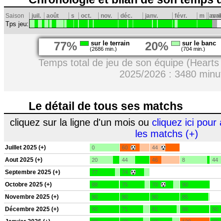
Saison
juil.
août
s
oct.
nov.
déc.
janv.
févr.
m
avri
mai
Tps jeu:
77%
sur le terrain
20%
sur le banc
(2686 min.)
(704 min.)
Temps total de jeu de son équipe (Hearts 
2025/2026 : 3480 minu
Le détail de tous ses matchs
cliquez sur la ligne d'un mois ou
cliquez ici pour 
les matchs (+)
Juillet 2025 (+)
0
60
44
Aout 2025 (+)
20
44
46
8
44
Septembre 2025 (+)
77
74
Octobre 2025 (+)
88
75
70
90
Novembre 2025 (+)
90
90
90
85
Décembre 2025 (+)
90
71
81
88
90