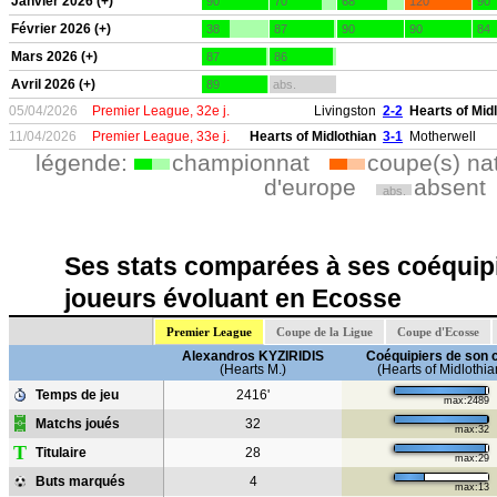
Janvier 2026 (+)
90
70
68
120
90
Février 2026 (+)
38
87
90
90
84
Mars 2026 (+)
87
86
Avril 2026 (+)
89
abs.
05/04/2026
Premier League, 32e j.
Livingston
2-2
Hearts of Mid
11/04/2026
Premier League, 33e j.
Hearts of Midlothian
3-1
Motherwell
légende:
championnat
coupe(s) na
d'europe
absent
abs.
Ses stats comparées à ses coéquipi
joueurs évoluant en Ecosse
Premier League
Coupe de la Ligue
Coupe d'Ecosse
Alexandros KYZIRIDIS
Coéquipiers de son 
(Hearts M.)
(Hearts of Midlothia
Temps de jeu
2416'
max:2489
Matchs joués
32
max:32
T
Titulaire
28
max:29
Buts marqués
4
max:13