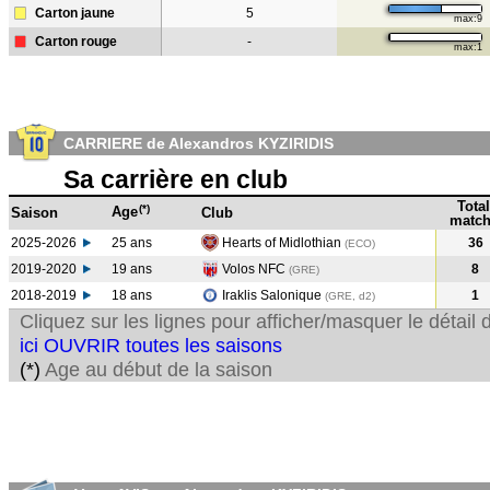
Carton jaune
5
max:9
Carton rouge
-
max:1
CARRIERE de Alexandros KYZIRIDIS
Sa carrière en club
Total
(*)
Age
Saison
Club
match
2025-2026
25 ans
Hearts of Midlothian
36
(ECO)
2019-2020
19 ans
Volos NFC
8
(GRE
)
2018-2019
18 ans
Iraklis Salonique
1
(GRE, d2)
Cliquez sur les lignes pour afficher/masquer le détai
ici OUVRIR toutes les saisons
(*)
Age au début de la saison