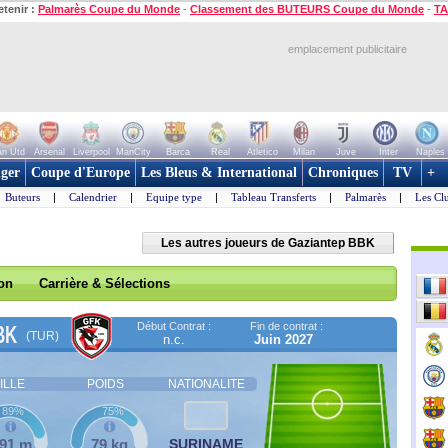
etenir :
Palmarès Coupe du Monde
-
Classement des BUTEURS Coupe du Monde
-
TA
emplacement publicitaire
n Utd
Arsenal
Liverpool
ManCity
Barca
Real
Atletico
Milan
Juve
Inter
Naples
ger
Coupe d'Europe
Les Bleus & International
Chroniques
TV
+
Buteurs
|
Calendrier
|
Equipe type
|
Tableau Transferts
|
Palmarès
|
Les Cl
Les autres joueurs de Gaziantep BBK
son
Carrière & Sélections
Début Contrat :
Fin de contrat :
BK
(TUR)
n.c.
Juin 2027
ILLE
POIDS
NATIONALITE
89%
75%
,91 m
79 kg
SURINAME