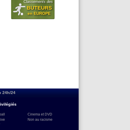
Classements des
BUTEURS
en EUROPE
o 24h/24
ivilégiés
ball
Cinema et DVD
Live
Non au racisme
)