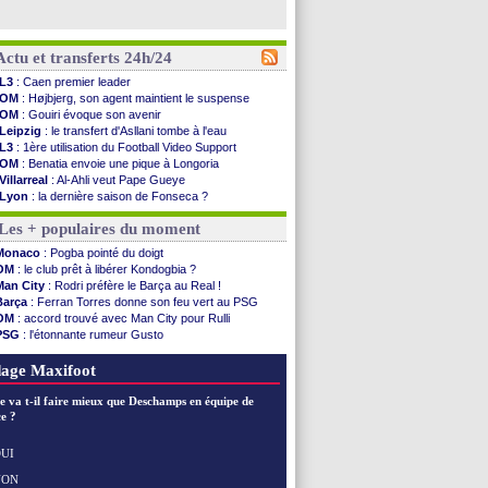
Actu et transferts 24h/24
L3
: Caen premier leader
OM
: Højbjerg, son agent maintient le suspense
OM
: Gouiri évoque son avenir
Leipzig
: le transfert d'Asllani tombe à l'eau
L3
: 1ère utilisation du Football Video Support
OM
: Benatia envoie une pique à Longoria
Villarreal
: Al-Ahli veut Pape Gueye
Lyon
: la dernière saison de Fonseca ?
OM
: un nouveau prétendant pour Højbjerg
Les + populaires du moment
Brest
: un gardien norvégien en approche ?
OM
: McCourt a versé 120 M€ en 2026
Monaco
: Pogba pointé du doigt
PSG
: 4 retours dans le groupe face à Man Utd ...
OM
: le club prêt à libérer Kondogbia ?
Nice
: Kevin Carlos va partir en Italie
Man City
: Rodri préfère le Barça au Real !
L1
: prison avec sursis requis contre un arbitre
Barça
: Ferran Torres donne son feu vert au PSG
Leganés
: c'est signé pour Luca Zidane (off.)
OM
: accord trouvé avec Man City pour Rulli
Atletico
: Ruggeri en route pour Aston Villa
PSG
: l'étonnante rumeur Gusto
Monaco
: Filipe Luis soutient Biereth
OM
: une offre pour Bulka
Lyon
: Mangala prêté à Getafe (officiel)
Ouganda
: Owori battu à mort à Kampala
age Maxifoot
PSG
: Nsoki va signer en Croatie
Arsenal
: Naples vise Gabriel Jesus
e va t-il faire mieux que Deschamps en équipe de
Real
: Mastantuono prêté à la Fiorentina (off.)
e ?
Man City
: accord avec le Barça pour Rodri ?
Rennes
: Haise a prolongé (officiel)
UI
Palace
: Tomiyasu a convaincu (officiel)
NON
Voir les brèves précédentes