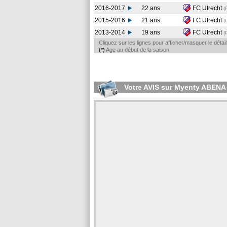
2016-2017
22 ans
FC Utrecht
(
2015-2016
21 ans
FC Utrecht
(
2013-2014
19 ans
FC Utrecht
(
Cliquez sur les lignes pour afficher/masquer le déta
(*)
Age au début de la saison
Votre AVIS sur Myenty ABENA