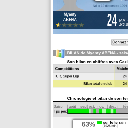
Né le 12 décembre 1994 
24
Myenty
ABENA
MAT
JOU
Donnez v
BILAN de Myenty ABENA - sai
Son bilan en chiffres avec Ga
Compétitions
Match
TUR, Super Ligi
24
Bilan total en club
24
Chronologie et bilan de son te
Saison
août
sept.
oct.
nov.
déc.
j
fév
Tps jeu:
63%
sur le terrain
(1926 min.)