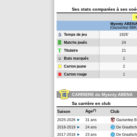
Ses stats comparées à ses coéq
S
Myenty ABEN
(Gaziantep BBK
Temps de jeu
1926'
Matchs joués
24
T
Titulaire
21
Buts marqués
1
Carton jaune
2
Carton rouge
1
CARRIERE de Myenty ABENA
Sa carrière en club
(*)
Age
Saison
Club
2025-2026
31 ans
Gaziantep 
2018-2019
24 ans
De Graafsc
2017-2018
23 ans
De Graafsc