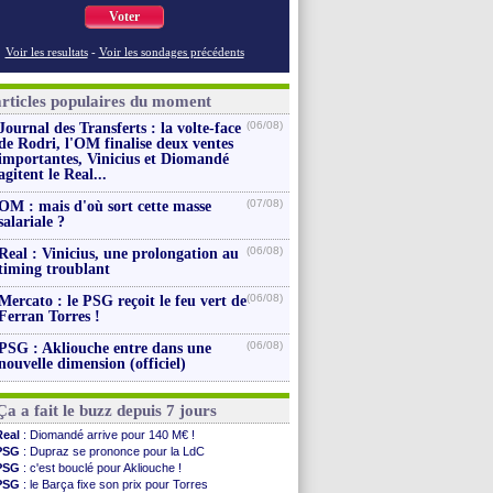
Voter
Voir les resultats
-
Voir les sondages précédents
articles populaires du moment
(06/08)
Journal des Transferts : la volte-face
de Rodri, l'OM finalise deux ventes
importantes, Vinicius et Diomandé
agitent le Real...
(07/08)
OM : mais d'où sort cette masse
salariale ?
(06/08)
Real : Vinicius, une prolongation au
timing troublant
(06/08)
Mercato : le PSG reçoit le feu vert de
Ferran Torres !
(06/08)
PSG : Akliouche entre dans une
nouvelle dimension (officiel)
Ça a fait le buzz depuis 7 jours
Real
: Diomandé arrive pour 140 M€ !
PSG
: Dupraz se prononce pour la LdC
PSG
: c'est bouclé pour Akliouche !
PSG
: le Barça fixe son prix pour Torres