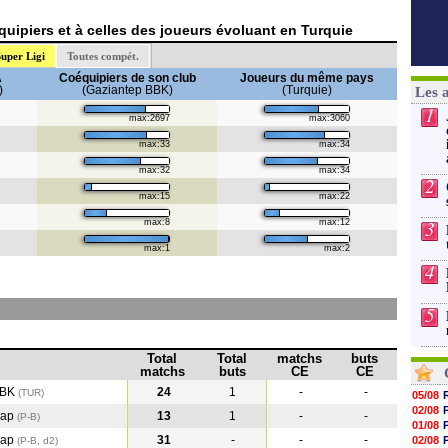
uipiers et à celles des joueurs évoluant en Turquie
uper Ligi
Toutes compét.
A
Coéquipiers de son club
Joueurs du même pays
)
(Gaziantep BBK)
(Turquie)
Les 
1
max:2697
max:3060
max:33
max:34
max:32
max:34
2
max:15
max:22
3
max:8
max:12
max:1
max:2
4
5
Total
Total
matchs
buts
matchs
buts
CE
CE
BBK
24
1
-
-
(TUR)
05/08
02/08
hap
13
1
-
-
(P-B
)
01/08
hap
31
-
-
-
02/08
(P-B, d2)