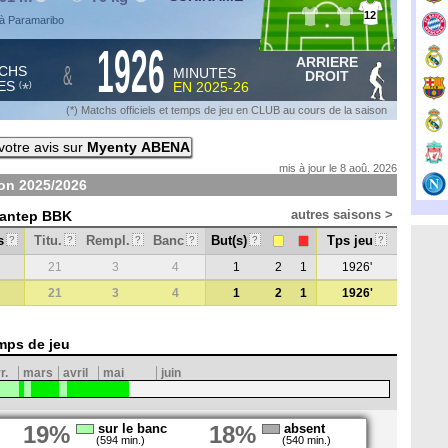
12
à Paramaribo
1926
ARRIERE
&
CHS
MINUTES
DROIT
ES
EN
2025-26
*
(
)
(*) Matchs officiels et temps de jeu en CLUB au cours de la saison
otre avis sur
Myenty ABENA
mis à jour le 8 aoû. 2026
son
2025/2026
autres saisons >
ziantep BBK
s
Titu.
Rempl.
Banc
But(s)
Tps jeu
?
?
?
?
?
?
21
3
4
1
2
1
1926'
21
3
4
1
2
1
1926'
mps de jeu
r.
mars
avril
mai
juin
19%
sur le banc
18%
absent
(594 min.)
(540 min.)