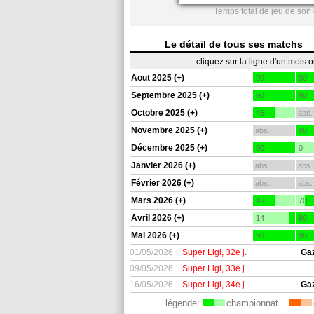
Temps total de jeu de son
Le détail de tous ses matchs
cliquez sur la ligne d'un mois 
Aout 2025 (+)
90
90
Septembre 2025 (+)
90
90
Octobre 2025 (+)
46
abs.
Novembre 2025 (+)
abs.
90
Décembre 2025 (+)
90
0
Janvier 2026 (+)
abs.
abs.
Février 2026 (+)
abs.
abs.
Mars 2026 (+)
46
70
Avril 2026 (+)
14
90
Mai 2026 (+)
90
90
01/05/2026
Super Ligi, 32e j.
Ga
09/05/2026
Super Ligi, 33e j.
16/05/2026
Super Ligi, 34e j.
Ga
légende:
championnat