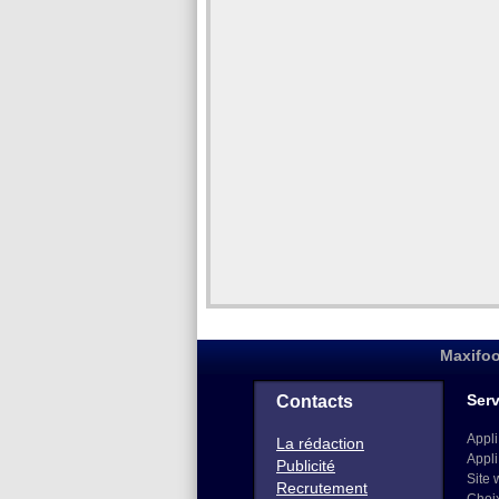
Maxifoo
Serv
Contacts
Appli
La rédaction
Appli
Publicité
Site 
Recrutement