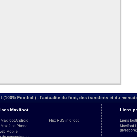
t (100% Football) : l'actualité du foot, des transferts et du mercat
ices Maxifoot
Liens pr
 Maxifoot Android
Flux RSS info foot
Liens foot
 Maxifoot iPhone
Maxifoot-
(livescore
web Mobile