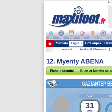
A r
OM
PSG
Lyon
Lille
Monaco
Chelsea
Ma
+ de clubs
Mercato
Ligue 1
L2/Coupes
Etran
Actualité
|
Résultats & Classement
|
12. Myenty ABENA
Fiche d'identité
Bilan et Matchs sai
GAZIANTEP B
AGE
TA
31
ans
1