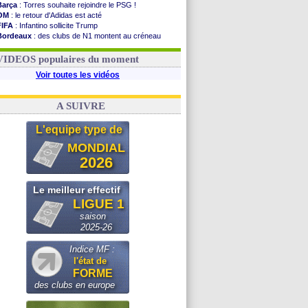
Barça
: Torres souhaite rejoindre le PSG !
OM
: le retour d'Adidas est acté
FIFA
: Infantino sollicite Trump
Bordeaux
: des clubs de N1 montent au créneau
Argentine
: quand Medina recadre... sa mère
Real
: le démenti de Leipzig pour Diomandé
VIDEOS populaires du moment
Voir toutes les vidéos
A SUIVRE
L'equipe type de
MONDIAL
2026
Le meilleur effectif
LIGUE 1
saison
2025-26
Indice MF :
l'état de
FORME
des clubs en europe