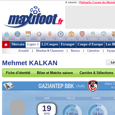
A retenir :
Palmarès Coupe du Mond
OM
PSG
Lyon
Lille
Monaco
Chelsea
Man Utd
Arsenal
Liverpool
ManCity
Ba
+ de clubs
Mercato
Ligue 1
L2/Coupes
Etranger
Coupe d'Europe
Les B
Actualité
|
Résultats & Classement
|
Buteurs
|
Calendrier
|
Equipe
Mehmet KALKAN
Le
Fiche d'identité
Bilan et Matchs saison
Carrière & Sélections
Début Co
GAZIANTEP BBK
(TUR)
n.
AGE
TAILLE
POIDS
19
61%
43%
ans
1,85 m
74 kg