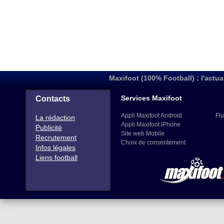
Maxifoot (100% Football) : l'actua
Services Maxifoot
Contacts
Appli Maxifoot Android
Flu
La rédaction
Appli Maxifoot iPhone
Publicité
Site web Mobile
Recrutement
Choix de consentement
Infos légales
Liens football