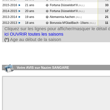
2015-2016
21 ans
Fortuna Düsseldorf II
33
(ALL
)
2014-2015
20 ans
Fortuna Düsseldorf II
17
(ALL
)
2013-2014
19 ans
Alemannia Aachen
21
(ALL
)
2012-2013
18 ans
Borussia M'GladBach -19ans
11
(ALL
)
Cliquez sur les lignes pour afficher/masquer le détai
ici OUVRIR toutes les saisons
(*)
Age au début de la saison
Votre AVIS sur Nazim SANGARE