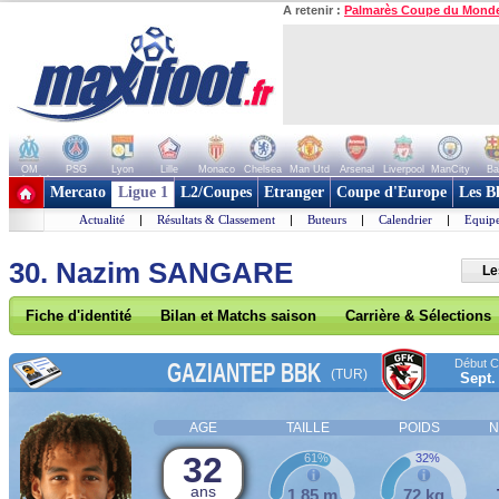
A retenir :
Palmarès Coupe du Mond
OM
PSG
Lyon
Lille
Monaco
Chelsea
Man Utd
Arsenal
Liverpool
ManCity
Ba
+ de clubs
Mercato
Ligue 1
L2/Coupes
Etranger
Coupe d'Europe
Les B
Actualité
|
Résultats & Classement
|
Buteurs
|
Calendrier
|
Equipe
30. Nazim SANGARE
Le
Fiche d'identité
Bilan et Matchs saison
Carrière & Sélections
Début Co
GAZIANTEP BBK
(TUR)
Sept.
AGE
TAILLE
POIDS
N
32
61%
32%
ans
1,85 m
72 kg