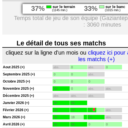
37%
sur le terrain
33%
sur le banc
(1145 min.)
(1015 min.)
Temps total de jeu de son équipe (Gaziante
: 3060 minutes
Le détail de tous ses matchs
cliquez sur la ligne d'un mois ou
cliquez ici pour 
les matchs (+)
Aout 2025 (+)
abs.
0
abs.
0
Septembre 2025 (+)
0
0
abs.
Octobre 2025 (+)
0
0
0
Novembre 2025 (+)
90
0
abs.
abs.
Décembre 2025 (+)
abs.
abs.
abs.
Janvier 2026 (+)
90
90
Février 2026 (+)
90
90
47
abs.
Mars 2026 (+)
90
18
90
abs.
Avril 2026 (+)
90
90
0
0