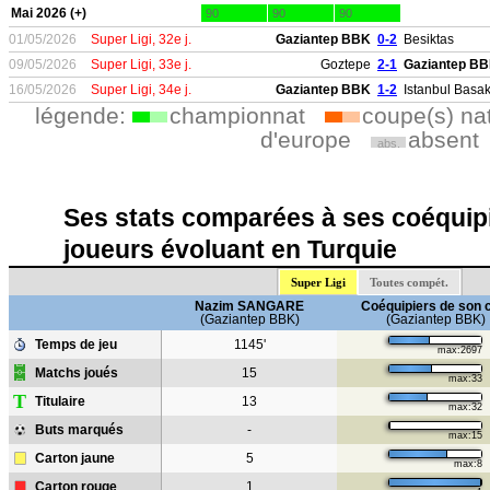
Mai 2026 (+)
90
90
90
01/05/2026
Super Ligi, 32e j.
Gaziantep BBK
0-2
Besiktas
09/05/2026
Super Ligi, 33e j.
Goztepe
2-1
Gaziantep B
16/05/2026
Super Ligi, 34e j.
Gaziantep BBK
1-2
Istanbul Basak
légende:
championnat
coupe(s) na
d'europe
absent
abs.
Ses stats comparées à ses coéquipi
joueurs évoluant en Turquie
Super Ligi
Toutes compét.
Nazim SANGARE
Coéquipiers de son 
(Gaziantep BBK)
(Gaziantep BBK)
Temps de jeu
1145'
max:2697
Matchs joués
15
max:33
T
Titulaire
13
max:32
Buts marqués
-
max:15
Carton jaune
5
max:8
Carton rouge
1