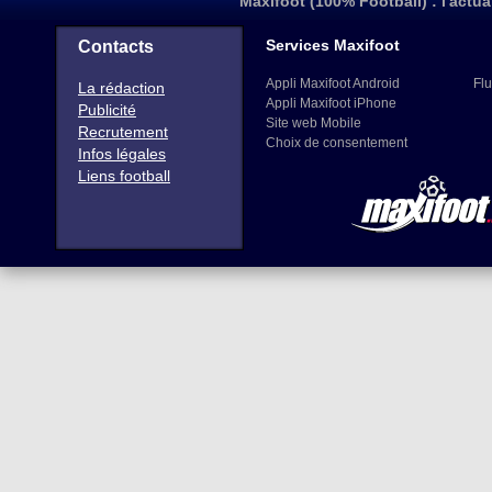
Maxifoot (100% Football) : l'actua
Services Maxifoot
Contacts
Appli Maxifoot Android
Flu
La rédaction
Appli Maxifoot iPhone
Publicité
Site web Mobile
Recrutement
Choix de consentement
Infos légales
Liens football