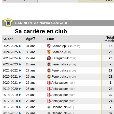
max:1
CARRIERE de Nazim SANGARE
Sa carrière en club
Total
(*)
Age
Saison
Club
match
2025-2026
31 ans
Gaziantep BBK
15
(TUR)
2024-2025
30 ans
Goztepe
20
(TUR
)
2023-2024
29 ans
Karagumruk
26
(TUR
)
2022-2023
28 ans
Fenerbahce
-
(TUR
)
2021-2022
27 ans
Fenerbahce
27
(TUR
)
2020-2021
26 ans
Fenerbahce
21
(TUR
)
2020-2021
26 ans
Antalyaspor
1
(TUR
)
2019-2020
25 ans
Antalyaspor
24
(TUR
)
2018-2019
24 ans
Antalyaspor
32
(TUR
)
2017-2018
23 ans
Antalyaspor
24
(TUR
)
2017-2018
23 ans
Osnabruck
7
(ALL
)
2016-2017
22 ans
Osnabruck
32
(ALL
)