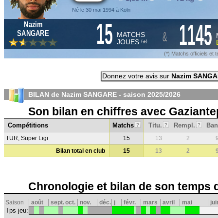
Né le 30 mai 1994 à Köln
15
1145
Nazim
&
SANGARE
MATCHS
JOUES
*
(
)
(*) Matchs officiels e
Donnez votre avis sur
Nazim SANG
BILAN de Nazim SANGARE - saison
2025/2026
Son bilan en chiffres avec Gaziant
Compétitions
Matchs
Titu.
Rempl.
Ban
?
?
?
TUR, Super Ligi
15
13
2
Bilan total en club
15
13
2
Chronologie et bilan de son temps 
Saison
août
sept.
oct.
nov.
déc.
j
févr.
mars
avril
mai
jui
Tps jeu: