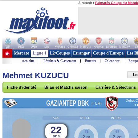
A retenir :
Palmarès Coupe du Mond
OM
PSG
Lyon
Lille
Monaco
Chelsea
Man Utd
Arsenal
Liverpool
ManCity
Ba
+ de clubs
Mercato
Ligue 1
L2/Coupes
Etranger
Coupe d'Europe
Les B
Actualité
|
Résultats & Classement
|
Buteurs
|
Calendrier
|
Equipe
Mehmet KUZUCU
Le
Fiche d'identité
Bilan et Matchs saison
Carrière & Sélections
Début Co
GAZIANTEP BBK
(TUR)
n.
AGE
TAILLE
POIDS
22
ans
? m
? kg