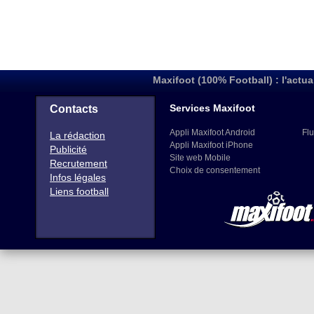
Maxifoot (100% Football) : l'actua
Services Maxifoot
Contacts
Appli Maxifoot Android
Flu
La rédaction
Appli Maxifoot iPhone
Publicité
Site web Mobile
Recrutement
Choix de consentement
Infos légales
Liens football