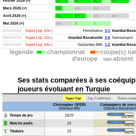
Février 2026 (+)
65
90
46
90
Mars 2026 (+)
35
abs.
abs.
Avril 2026 (+)
90
59
abs.
abs.
Mai 2026 (+)
abs.
0
0
02/05/2026
Super Ligi, 32e j.
Fenerbahce
3-1
Istanbul Basa
09/05/2026
Super Ligi, 33e j.
Istanbul Basaksehir
3-0
Samsunspor
16/05/2026
Super Ligi, 34e j.
Gaziantep BBK
1-2
Istanbul Basa
légende:
championnat
coupe(s) na
d'europe
absent
abs.
Ses stats comparées à ses coéquipi
joueurs évoluant en Turquie
Super Ligi
Lig. Conférence
Toutes comp
Christopher OPERI
Coéquipiers de son 
(Istanbul BB)
(Istanbul Basaksehi
Temps de jeu
1825'
max:2970
Matchs joués
22
max:34
T
Titulaire
22
max:34