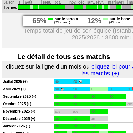
Saison
j
août
sept.
oct.
nov.
déc.
janv.
févr.
mars
avril
ma
Tps jeu:
65%
sur le terrain
12%
sur le banc
(2355 min.)
(435 min.)
Temps total de jeu de son équipe (Istanbu
2025/2026 : 3600 minu
Le détail de tous ses matchs
cliquez sur la ligne d'un mois ou
cliquez ici pour 
les matchs (+)
Juillet 2025 (+)
90
90
Aout 2025 (+)
90
90
0
90
80
Septembre 2025 (+)
90
90
90
90
Octobre 2025 (+)
90
90
90
90
abs
Novembre 2025 (+)
abs.
abs.
90
Décembre 2025 (+)
90
90
abs.
Janvier 2026 (+)
90
90
90