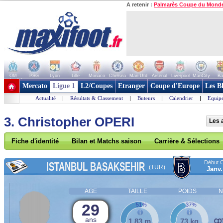
A retenir :
Palmarès Coupe du Mond
OM
PSG
Lyon
Lille
Monaco
Chelsea
Man Utd
Arsenal
Liverpool
ManCity
Ba
+ de clubs
Mercato
Ligue 1
L2/Coupes
Etranger
Coupe d'Europe
Les B
Actualité
|
Résultats & Classement
|
Buteurs
|
Calendrier
|
Equipe
3. Christopher OPERI
Les 
Fiche d'identité
Bilan et Matchs saison
Carrière & Sélections
Début C
ISTANBUL BASAKSEHIR
(TUR)
Janv.
AGE
TAILLE
POIDS
N
29
51%
37%
ans
1,83 m
73 kg
COT