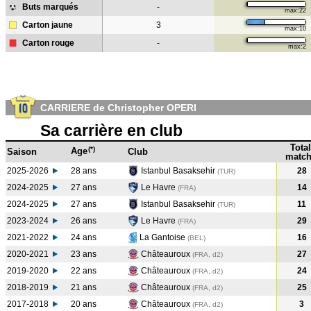
Buts marqués
-
max:22
Carton jaune
3
max:10
Carton rouge
-
max:2
CARRIERE de Christopher OPERI
Sa carrière en club
Total
(*)
Age
Saison
Club
match
2025-2026
28 ans
Istanbul Basaksehir
28
(TUR)
2024-2025
27 ans
Le Havre
14
(FRA
)
2024-2025
27 ans
Istanbul Basaksehir
11
(TUR
)
2023-2024
26 ans
Le Havre
29
(FRA
)
2021-2022
24 ans
La Gantoise
16
(BEL
)
2020-2021
23 ans
Châteauroux
27
(FRA, d2)
2019-2020
22 ans
Châteauroux
24
(FRA, d2)
2018-2019
21 ans
Châteauroux
25
(FRA, d2)
2017-2018
20 ans
Châteauroux
3
(FRA, d2)