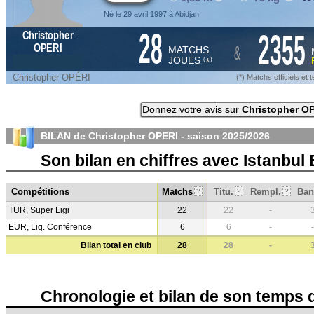
Né le 29 avril 1997 à Abidjan
28
2355
Christopher
&
OPERI
MATCHS
JOUES
*
(
)
Christopher OPÉRI
(*) Matchs officiels e
Donnez votre avis sur
Christopher O
BILAN de Christopher OPERI - saison
2025/2026
Son bilan en chiffres avec Istanbul
Compétitions
Matchs
Titu.
Rempl.
Ban
?
?
?
TUR, Super Ligi
22
22
-
EUR, Lig. Conférence
6
6
-
-
Bilan total en club
28
28
-
Chronologie et bilan de son temps 