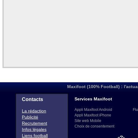
Maxifoot (100% Football) : l'actua
Services Maxifoot
Contacts
Appli Maxifoot Android
Flu
La rédaction
Appli Maxifoot iPhone
Publicité
Site web Mobile
Recrutement
Choix de consentement
Infos légales
Liens football