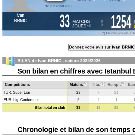
Né le 23 août 2001
33
1254
Ivan
&
BRNIC
MATCHS
JOUES
*
(
)
(*) Matchs officiels e
Donnez votre avis sur
Ivan BRNIC
BILAN de Ivan BRNIC - saison
2025/2026
Son bilan en chiffres avec Istanbul
Compétitions
Matchs
Titu.
Rempl.
Ban
?
?
?
TUR, Super Ligi
28
7
21
EUR, Lig. Conférence
5
4
1
Bilan total en club
33
11
22
Chronologie et bilan de son temps 