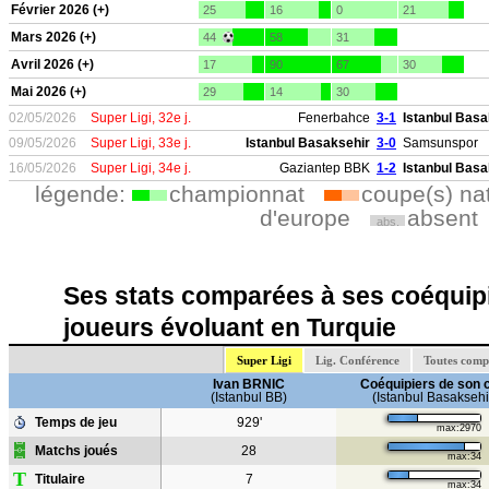
Février 2026 (+)
25
16
0
21
Mars 2026 (+)
44
58
31
Avril 2026 (+)
17
90
67
30
Mai 2026 (+)
29
14
30
02/05/2026
Super Ligi, 32e j.
Fenerbahce
3-1
Istanbul Basa
09/05/2026
Super Ligi, 33e j.
Istanbul Basaksehir
3-0
Samsunspor
16/05/2026
Super Ligi, 34e j.
Gaziantep BBK
1-2
Istanbul Basa
légende:
championnat
coupe(s) na
d'europe
absent
abs.
Ses stats comparées à ses coéquipi
joueurs évoluant en Turquie
Super Ligi
Lig. Conférence
Toutes comp
Ivan BRNIC
Coéquipiers de son 
(Istanbul BB)
(Istanbul Basaksehi
Temps de jeu
929'
max:2970
Matchs joués
28
max:34
T
Titulaire
7
max:34