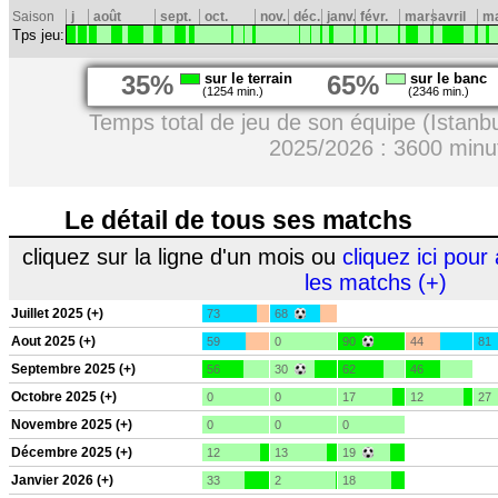
Saison
j
août
sept.
oct.
nov.
déc.
janv.
févr.
mars
avril
ma
Tps jeu:
35%
sur le terrain
65%
sur le banc
(1254 min.)
(2346 min.)
Temps total de jeu de son équipe (Istanbu
2025/2026 : 3600 minu
Le détail de tous ses matchs
cliquez sur la ligne d'un mois ou
cliquez ici pour 
les matchs (+)
Juillet 2025 (+)
73
68
Aout 2025 (+)
59
0
90
44
81
Septembre 2025 (+)
56
30
62
46
Octobre 2025 (+)
0
0
17
12
27
Novembre 2025 (+)
0
0
0
Décembre 2025 (+)
12
13
19
Janvier 2026 (+)
33
2
18