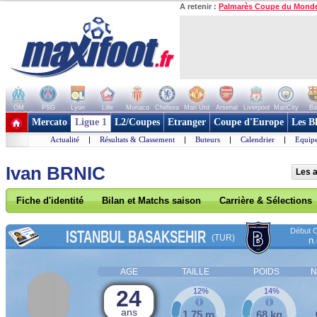
A retenir :
Palmarès Coupe du Mond
OM
PSG
Lyon
Lille
Monaco
Chelsea
Man Utd
Arsenal
Liverpool
ManCity
Ba
+ de clubs
Mercato
Ligue 1
L2/Coupes
Etranger
Coupe d'Europe
Les B
Actualité
|
Résultats & Classement
|
Buteurs
|
Calendrier
|
Equipe
Ivan BRNIC
Les a
Fiche d'identité
Bilan et Matchs saison
Carrière & Sélections
Début C
ISTANBUL BASAKSEHIR
(TUR)
n.
AGE
TAILLE
POIDS
N
24
12%
14%
ans
1,75 m
68 kg