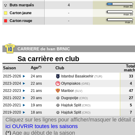
Buts marqués
4
max:22
Carton jaune
-
max:10
Carton rouge
-
max:2
CARRIERE de Ivan BRNIC
Sa carrière en club
Total
(*)
Age
Saison
Club
match
2025-2026
24 ans
Istanbul Basaksehir
33
(TUR)
2023-2024
22 ans
Olympiakos
4
(GRE
)
2022-2023
21 ans
Maribor
47
(SLV
)
2021-2022
20 ans
Dugopolje
27
(CRO
)
2020-2021
19 ans
Hajduk Split
5
(CRO
)
2019-2020
18 ans
Hajduk Split
7
(CRO
)
Cliquez sur les lignes pour afficher/masquer le détai
ici OUVRIR toutes les saisons
(*)
Age au début de la saison