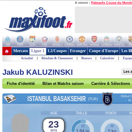
A retenir :
Palmarès Coupe du Mond
OM
PSG
Lyon
Lille
Monaco
Chelsea
Man Utd
Arsenal
Liverpool
ManCity
Ba
+ de clubs
Mercato
Ligue 1
L2/Coupes
Etranger
Coupe d'Europe
Les B
Actualité
|
Résultats & Classement
|
Buteurs
|
Calendrier
|
Equipe
Jakub KALUZINSKI
Les a
Fiche d'identité
Bilan et Matchs saison
Carrière & Sélections
Début C
ISTANBUL BASAKSEHIR
(TUR)
n.
AGE
TAILLE
POIDS
N
23
56%
ans
1,84 m
? kg