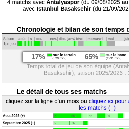
4 matchs avec
Antalyaspor
(du 09/08/2025 au
avec
Istanbul Basaksehir
(du 21/09/202
Chronologie et bilan de son temps 
Saison
août
s
oct.
nov.
déc.
janv.
févr.
mars
avril
mai
jui
Tps jeu:
17%
sur le terrain
65%
sur le banc
(529 min.)
(1991 min.)
Temps total de jeu de son équipe (Antal
Basaksehir), saison 2025/2026 :
Le détail de tous ses matchs
cliquez sur la ligne d'un mois ou
cliquez ici pour 
les matchs (+)
Aout 2025 (+)
90
55
44
26
Septembre 2025 (+)
5
26