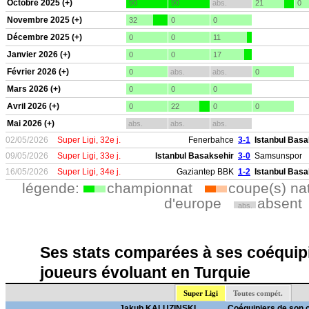
Octobre 2025 (+)
90
90
abs.
21
0
Novembre 2025 (+)
32
0
0
Décembre 2025 (+)
0
0
11
Janvier 2026 (+)
0
0
17
Février 2026 (+)
0
abs.
abs.
0
Mars 2026 (+)
0
0
0
Avril 2026 (+)
0
22
0
0
Mai 2026 (+)
abs.
abs.
abs.
02/05/2026
Super Ligi, 32e j.
Fenerbahce
3-1
Istanbul Basa
09/05/2026
Super Ligi, 33e j.
Istanbul Basaksehir
3-0
Samsunspor
16/05/2026
Super Ligi, 34e j.
Gaziantep BBK
1-2
Istanbul Basa
légende:
championnat
coupe(s) na
d'europe
absent
abs.
Ses stats comparées à ses coéquipi
joueurs évoluant en Turquie
Super Ligi
Toutes compét.
Jakub KALUZINSKI
Coéquipiers de son 