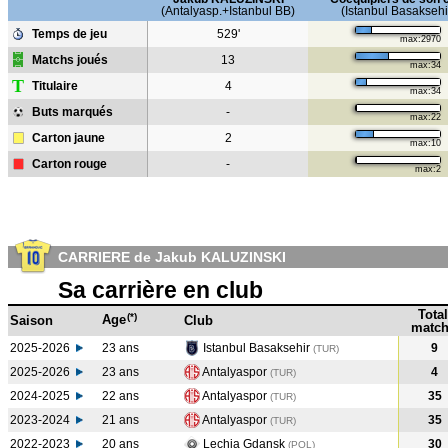
(Antalyasp.+Istanbul BB)
(Istanbul Basaksehi
Temps de jeu
529'
max:2970
Matchs joués
13
max:34
T
Titulaire
4
max:34
Buts marqués
-
max:22
Carton jaune
2
max:10
Carton rouge
-
max:2
CARRIERE de Jakub KALUZINSKI
Sa carrière en club
Total
(*)
Age
Saison
Club
match
2025-2026
23 ans
Istanbul Basaksehir
9
(TUR)
2025-2026
23 ans
Antalyaspor
4
(TUR)
2024-2025
22 ans
Antalyaspor
35
(TUR
)
2023-2024
21 ans
Antalyaspor
35
(TUR
)
2022-2023
20 ans
Lechia Gdansk
30
(POL
)