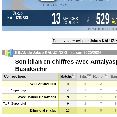
Né le 31 octobre 2002
13
529
Jakub
&
KALUZINSKI
MATCHS
MI
JOUES
E
*
(
)
(*) Matchs officiels e
Donnez votre avis sur
Jakub KALUZI
BILAN de Jakub KALUZINSKI - saison
2025/2026
Son bilan en chiffres avec Antalyas
Basaksehir
Compétitions
Matchs
Titu.
Rempl.
Ban
?
?
?
Avec Antalyaspor
4
2
2
-
TUR, Super Ligi
4
2
2
-
Avec Istanbul Basaksehir
9
2
7
1
TUR, Super Ligi
9
2
7
1
Bilan total en club
13
4
9
1