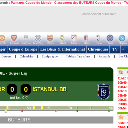
etenir :
Palmarès Coupe du Monde
-
Classement des BUTEURS Coupe du Monde
-
TA
emplacement publicitaire
n Utd
Arsenal
Liverpool
ManCity
Barca
Real
Atletico
Milan
Juve
Inter
Naples
ger
Coupe d'Europe
Les Bleus & International
Chroniques
TV
+
Buteurs
|
Calendrier
|
Equipe type
|
Tableau Transferts
|
Palmarès
|
Les Cl
IE - Super Ligi
11h20
10h49
10h32
0
0
OR
ISTANBUL BB
10h10
09h49
(mi-tps: 0-0)
09h35
09h08
40
50
60
70
80
90
08h54
08h32
07/08
BUTEURS
07/08
06/08
07/08
07/08