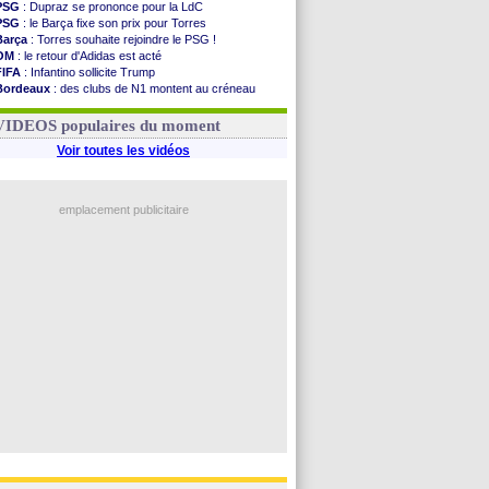
PSG
: Dupraz se prononce pour la LdC
PSG
: le Barça fixe son prix pour Torres
Barça
: Torres souhaite rejoindre le PSG !
OM
: le retour d'Adidas est acté
FIFA
: Infantino sollicite Trump
Bordeaux
: des clubs de N1 montent au créneau
Argentine
: quand Medina recadre... sa mère
Real
: le démenti de Leipzig pour Diomandé
VIDEOS populaires du moment
Voir toutes les vidéos
emplacement publicitaire