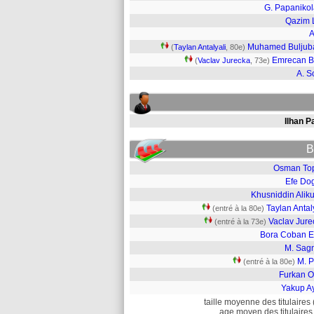
G. Papaniko
Qazim 
A
Muhamed Buljub
(
Taylan Antalyali
, 80e)
Emrecan B
(
Vaclav Jurecka
, 73e)
A. 
Ilhan P
B
Osman To
Efe Do
Khusniddin Alik
Taylan Antal
(entré à la 80e)
Vaclav Jure
(entré à la 73e)
Bora Coban E
M. Sag
M. P
(entré à la 80e)
Furkan O
Yakup A
taille moyenne des titulaires 
age moyen des titulaires 