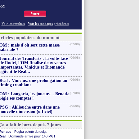
NON
Voter
Voir les resultats
-
Voir les sondages précédents
articles populaires du moment
(07/08)
OM : mais d'où sort cette masse
salariale ?
(06/08)
Journal des Transferts : la volte-face
de Rodri, l'OM finalise deux ventes
importantes, Vinicius et Diomandé
agitent le Real...
(06/08)
Real : Vinicius, une prolongation au
timing troublant
(07/08)
OM : Longoria, les joueurs... Benatia
règle ses comptes !
(06/08)
PSG : Akliouche entre dans une
nouvelle dimension (officiel)
Ça a fait le buzz depuis 7 jours
Monaco
: Pogba pointé du doigt
Real
: Diomandé arrive pour 140 M€ !