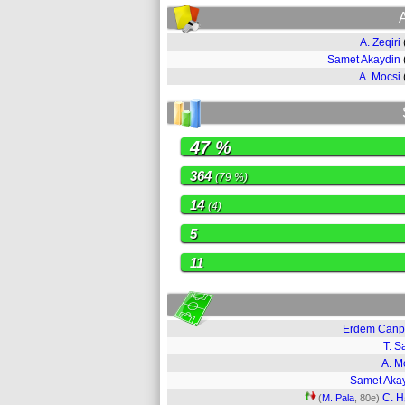
A. Zeqiri
Samet Akaydin
A. Mocsi
47 %
364
(79 %)
14
(4)
5
11
Erdem Canp
T. S
A. M
Samet Aka
C. H
(
M. Pala
, 80e)