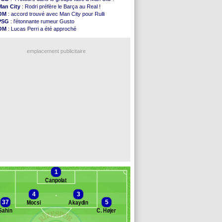
Leipzig
: le transfert d'Asllani tombe à l'eau
Man City
: Rodri préfère le Barça au Real !
L3
: 1ère utilisation du Football Video Support
OM
: accord trouvé avec Man City pour Rulli
OM
: Benatia envoie une pique à Longoria
PSG
: l'étonnante rumeur Gusto
illarreal
: Al-Ahli veut Pape Gueye
OM
: Lucas Perri a été approché
Lyon
: la dernière saison de Fonseca ?
OM
: une offre pour Bulka
OM
: un nouveau prétendant pour Højbjerg
Ouganda
: Owori battu à mort à Kampala
Brest
: un gardien norvégien en approche ?
emplacement publicitaire
OM
: McCourt a versé 120 M€ en 2026
PSG
: 4 retours dans le groupe face à Man Utd ...
Nice
: Kevin Carlos va partir en Italie
L1
: prison avec sursis requis contre un arbitre
Leganés
: c'est signé pour Luca Zidane (off.)
Voir les brèves précédentes
1
Canpolat
4
3
37
5
Mocsi
Akaydin
Sahin
C. Højer