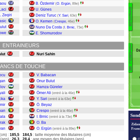
laou
B. Özdemir
(
O. Ergün
, 89e)
R
Laci
U. Günes
I
Z
. Zeqiri
Deniz Turuc
(
Y. Sari
, 63e)
Ay
E
S
asic
P
O. Kemen
(
Crespo
, 46e)
Or
O
R
ulut
Nuno Da Costa
Pa
(
I. Brnic
, 73e)
Sowe
E. Shomurodov
S
C
J
ENTRAINEURS
I
S
An
Da
T
A
alut
Nuri Sahin
E
N
Al
B
U
Ba
D
L
ANCS DE TOUCHE
Br
T
B
B
C
pcu
V. Babacan
B
gan
Onur Bulut
Sa
ulov
Hamza Güreler
Ö
yali
Ömer Ali
(entré à la 46e)
Gü
cka
Y. Sari
(entré à la 63e)
Bu
mir
Ö. Beyaz
B
nan
Crespo
(entré à la 46e)
Sond
ala
I. Brnic
(entré à la 73e)
rak
O. Ba
Zidan
yan
O. Ergün
(entré à la 89e)
Franc
(cm) :
185,5
184,5
: taille moyenne des titulaires (cm)
(ans) :
26,3
28,4
: age moyen des titulaires (ans)
O