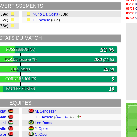
07/08
06/08
AVERTISSEMENTS
07/08
06/08
07/08
06/08
(39e)
Nuno Da Costa
(30e)
07/08
V
07/08
(52e)
F. Ebosele
(38e)
07/08
06/08
07/08
(56e)
06/08
07/08
07/08
STATS DU MATCH
07/08
07/08
07/08
53 %
POSSESSION
(%)
07/08
PASSES
424
(réussies %)
(83 %)
TIRS
15
(cadrés)
(4)
CORNERS JOUES
5
FAUTES SUBIES
16
EQUIPES
olat
M. Sengezer
ahin
F. Ebosele
(
Ömer Ali
, 46e)
ocsi
Léo Duarte
ydin
J. Opoku
øjer
C. Opéri