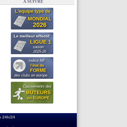
A SUIVRE
L'equipe type de
MONDIAL
2026
Le meilleur effectif
LIGUE 1
saison
2025-26
Indice MF :
l'état de
FORME
des clubs en europe
Classements des
BUTEURS
en EUROPE
o 24h/24