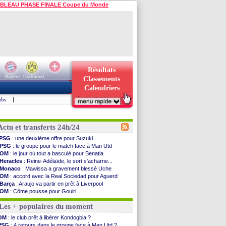
BLEAU PHASE FINALE Coupe du Monde
Résultats
Bayern
Dortmund
Classements
Calendriers
ubs
|
Actu et transferts 24h/24
PSG
: une deuxième offre pour Suzuki
PSG
: le groupe pour le match face à Man Utd
OM
: le jour où tout a basculé pour Benatia
Heracles
: Reine-Adélaïde, le sort s'acharne...
Monaco
: Mawissa a gravement blessé Uche
OM
: accord avec la Real Sociedad pour Aguerd
Barça
: Araujo va partir en prêt à Liverpool
OM
: Côme pousse pour Gouiri
Man Utd
: le groupe pour défier le PSG
Les + populaires du moment
L3
: Caen premier leader
OM
: Højbjerg, son agent maintient le suspense
OM
: le club prêt à libérer Kondogbia ?
OM
: Gouiri évoque son avenir
PSG
: 4 retours dans le groupe face à Man Utd ?