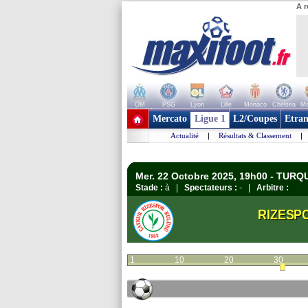
A r
OM
PSG
Lyon
Lille
Monaco
Chelsea
Ma
+ de clubs
Mercato
Ligue 1
L2/Coupes
Etran
Actualité
|
Résultats & Classement
|
Mer. 22 Octobre 2025, 19h00 - TURQU
Stade :
à |
Spectateurs :
- |
Arbitre :
RIZESP
1
10
20
30