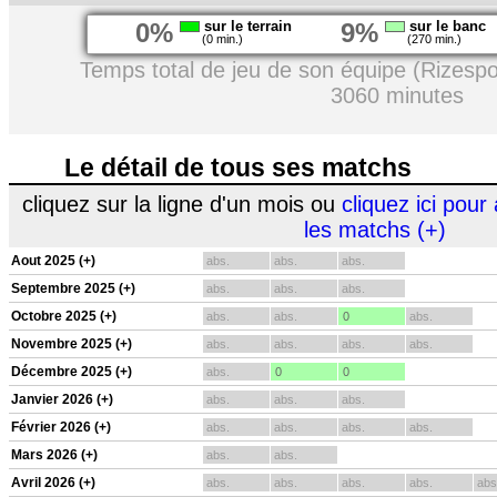
0%
sur le terrain
9%
sur le banc
(0 min.)
(270 min.)
Temps total de jeu de son équipe (Rizespo
3060 minutes
Le détail de tous ses matchs
cliquez sur la ligne d'un mois ou
cliquez ici pour 
les matchs (+)
Aout 2025 (+)
abs.
abs.
abs.
Septembre 2025 (+)
abs.
abs.
abs.
Octobre 2025 (+)
abs.
abs.
0
abs.
Novembre 2025 (+)
abs.
abs.
abs.
abs.
Décembre 2025 (+)
abs.
0
0
Janvier 2026 (+)
abs.
abs.
abs.
Février 2026 (+)
abs.
abs.
abs.
abs.
Mars 2026 (+)
abs.
abs.
Avril 2026 (+)
abs.
abs.
abs.
abs.
abs