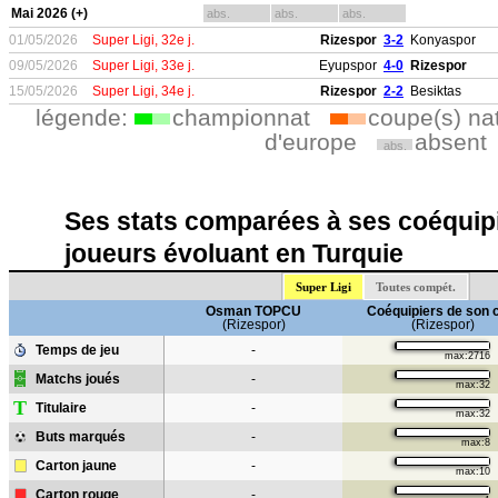
Mai 2026 (+)
abs.
abs.
abs.
01/05/2026
Super Ligi, 32e j.
Rizespor
3-2
Konyaspor
09/05/2026
Super Ligi, 33e j.
Eyupspor
4-0
Rizespor
15/05/2026
Super Ligi, 34e j.
Rizespor
2-2
Besiktas
légende:
championnat
coupe(s) na
d'europe
absent
abs.
Ses stats comparées à ses coéquipi
joueurs évoluant en Turquie
Super Ligi
Toutes compét.
Osman TOPCU
Coéquipiers de son 
(Rizespor)
(Rizespor)
Temps de jeu
-
max:2716
Matchs joués
-
max:32
T
Titulaire
-
max:32
Buts marqués
-
max:8
Carton jaune
-
max:10
Carton rouge
-