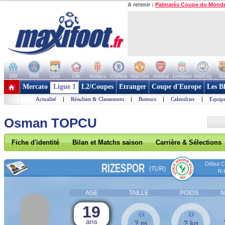
A retenir :
Palmarès Coupe du Mond
OM
PSG
Lyon
Lille
Monaco
Chelsea
Man Utd
Arsenal
Liverpool
ManCity
Ba
+ de clubs
Mercato
Ligue 1
L2/Coupes
Etranger
Coupe d'Europe
Les B
Actualité
|
Résultats & Classement
|
Buteurs
|
Calendrier
|
Equipe
Osman TOPCU
Fiche d'identité
Bilan et Matchs saison
Carrière & Sélections
Début Co
RIZESPOR
(TUR)
n.
AGE
TAILLE
POIDS
N
19
ans
? m
? kg