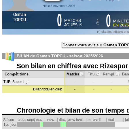
Né le 6 novembre 2006
0
0
Osman
&
TOPCU
MATCHS
MINUTE
JOUES
EN
2025
*
(
)
(*) Matchs officiels e
Donnez votre avis sur
Osman TOP
BILAN de Osman TOPCU - saison
2025/2026
Son bilan en chiffres avec Rizespor
Compétitions
Matchs
Titu.
Rempl.
Ban
?
?
?
TUR, Super Ligi
-
-
-
Bilan total en club
-
-
-
Chronologie et bilan de son temps 
Saison
août
sept.
oct.
nov.
déc.
janv.
févr.
m
avril
mai
ju
Tps jeu: