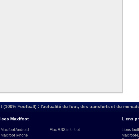
t (100% Football) : l'actualité du foot, des transferts et du mercat
ices Maxifoot
Liens pr
 Maxifoot Android
Flux RSS info foot
Liens foot
 Maxifoot iPhone
Maxifoot-