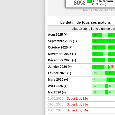
60%
sur le terrain
(1838 min.)
Temps total de jeu de 
Le détail de tous ses matchs
cliquez sur la ligne d'un mois 
Aout 2025 (+)
59
90
Septembre 2025 (+)
90
90
Octobre 2025 (+)
77
90
Novembre 2025 (+)
60
90
Décembre 2025 (+)
73
90
Janvier 2026 (+)
71
6
Février 2026 (+)
15
65
Mars 2026 (+)
7
90
Avril 2026 (+)
17
0
Mai 2026 (+)
18
0
01/05/2026
Super Ligi, 32e j.
09/05/2026
Super Ligi, 33e j.
15/05/2026
Super Ligi, 34e j.