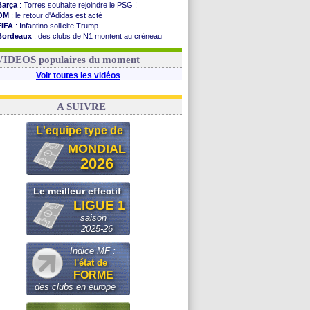
Barça
: Torres souhaite rejoindre le PSG !
OM
: le retour d'Adidas est acté
FIFA
: Infantino sollicite Trump
Bordeaux
: des clubs de N1 montent au créneau
Argentine
: quand Medina recadre... sa mère
Real
: le démenti de Leipzig pour Diomandé
VIDEOS populaires du moment
Voir toutes les vidéos
A SUIVRE
L'equipe type de
MONDIAL
2026
Le meilleur effectif
LIGUE 1
saison
2025-26
Indice MF :
l'état de
FORME
des clubs en europe