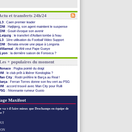
Actu et transferts 24h/24
L3
: Caen premier leader
OM
: Højbjerg, son agent maintient le suspense
OM
: Gouiri évoque son avenir
Leipzig
: le transfert d'Asllani tombe à l'eau
L3
: 1ère utilisation du Football Video Support
OM
: Benatia envoie une pique à Longoria
Villarreal
: Al-Ahli veut Pape Gueye
Lyon
: la dernière saison de Fonseca ?
OM
: un nouveau prétendant pour Højbjerg
Les + populaires du moment
Brest
: un gardien norvégien en approche ?
OM
: McCourt a versé 120 M€ en 2026
Monaco
: Pogba pointé du doigt
PSG
: 4 retours dans le groupe face à Man Utd ...
OM
: le club prêt à libérer Kondogbia ?
Nice
: Kevin Carlos va partir en Italie
Man City
: Rodri préfère le Barça au Real !
L1
: prison avec sursis requis contre un arbitre
Barça
: Ferran Torres donne son feu vert au PSG
Leganés
: c'est signé pour Luca Zidane (off.)
OM
: accord trouvé avec Man City pour Rulli
Atletico
: Ruggeri en route pour Aston Villa
PSG
: l'étonnante rumeur Gusto
Monaco
: Filipe Luis soutient Biereth
OM
: une offre pour Bulka
Lyon
: Mangala prêté à Getafe (officiel)
Ouganda
: Owori battu à mort à Kampala
age Maxifoot
PSG
: Nsoki va signer en Croatie
Arsenal
: Naples vise Gabriel Jesus
e va t-il faire mieux que Deschamps en équipe de
Real
: Mastantuono prêté à la Fiorentina (off.)
e ?
Man City
: accord avec le Barça pour Rodri ?
Rennes
: Haise a prolongé (officiel)
UI
Palace
: Tomiyasu a convaincu (officiel)
NON
Voir les brèves précédentes