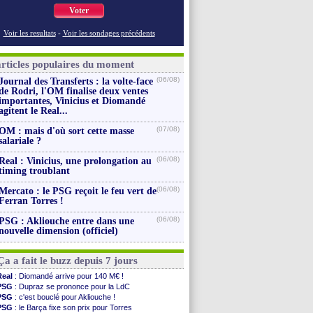
Voter
Voir les resultats
-
Voir les sondages précédents
articles populaires du moment
(06/08)
Journal des Transferts : la volte-face
de Rodri, l'OM finalise deux ventes
importantes, Vinicius et Diomandé
agitent le Real...
(07/08)
OM : mais d'où sort cette masse
salariale ?
(06/08)
Real : Vinicius, une prolongation au
timing troublant
(06/08)
Mercato : le PSG reçoit le feu vert de
Ferran Torres !
(06/08)
PSG : Akliouche entre dans une
nouvelle dimension (officiel)
Ça a fait le buzz depuis 7 jours
Real
: Diomandé arrive pour 140 M€ !
PSG
: Dupraz se prononce pour la LdC
PSG
: c'est bouclé pour Akliouche !
PSG
: le Barça fixe son prix pour Torres