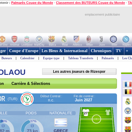
etenir :
Palmarès Coupe du Monde
-
Classement des BUTEURS Coupe du Monde
-
TA
emplacement publicitaire
n Utd
Arsenal
Liverpool
ManCity
Barca
Real
Atletico
Milan
Juve
Inter
Naples
ger
Coupe d'Europe
Les Bleus & International
Chroniques
TV
+
Buteurs
|
Calendrier
|
Equipe type
|
Tableau Transferts
|
Palmarès
|
Les Cl
KOLAOU
Les autres joueurs de Rizespor
son
Carrière & Sélections
Début Contrat :
Fin de contrat :
OR
(TUR)
n.c.
Juin 2027
ILLE
POIDS
NATIONALITE
27
46%
37%
,82 m
73 kg
GRECE