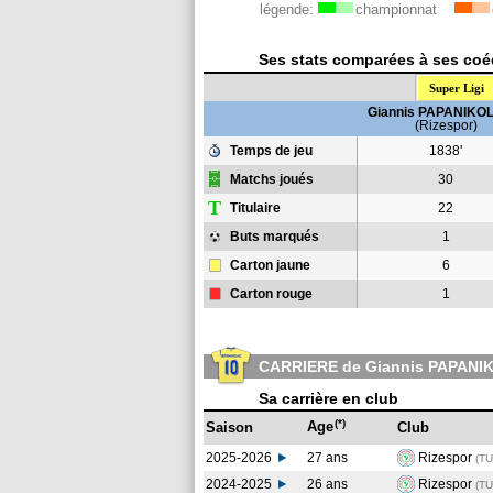
légende:
championnat
Ses stats comparées à ses coéq
Super Ligi
Giannis PAPANIKO
(Rizespor)
Temps de jeu
1838'
Matchs joués
30
T
Titulaire
22
Buts marqués
1
Carton jaune
6
Carton rouge
1
CARRIERE de Giannis PAPAN
Sa carrière en club
(*)
Age
Saison
Club
2025-2026
27 ans
Rizespor
(TU
2024-2025
26 ans
Rizespor
(T