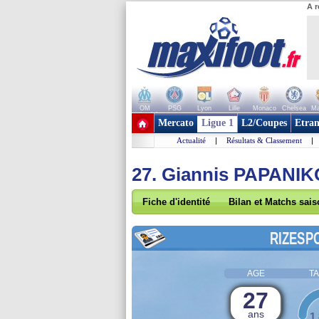
A r
OM
PSG
Lyon
Lille
Monaco
Chelsea
Ma
+ de clubs
Mercato
Ligue 1
L2/Coupes
Etran
Actualité
|
Résultats & Classement
|
27. Giannis PAPANI
Fiche d'identité
Bilan et Matchs sai
RIZESP
AGE
TA
27
ans
1