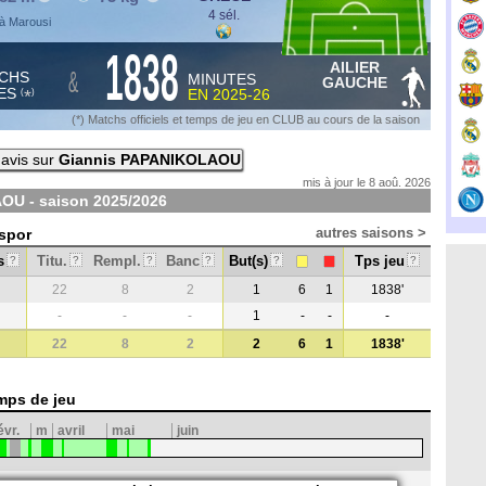
4 sél.
à Marousi
1838
AILIER
&
CHS
MINUTES
GAUCHE
ES
EN
2025-26
*
(
)
(*) Matchs officiels et temps de jeu en CLUB au cours de la saison
avis sur
Giannis PAPANIKOLAOU
mis à jour le 8 aoû. 2026
OU - saison
2025/2026
autres saisons >
espor
s
Titu.
Rempl.
Banc
But(s)
Tps jeu
?
?
?
?
?
?
22
8
2
1
6
1
1838'
-
-
-
1
-
-
-
22
8
2
2
6
1
1838'
mps de jeu
évr.
m
avril
mai
juin