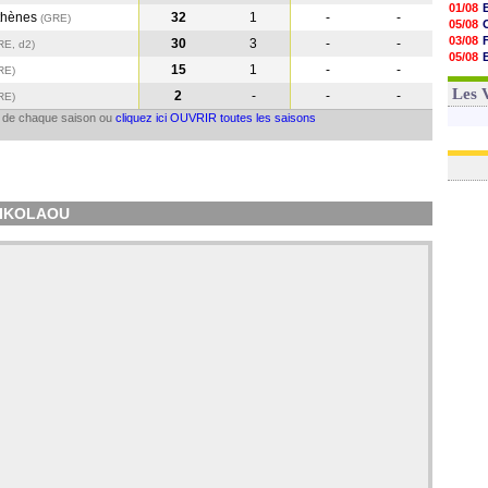
01/08
thènes
32
1
-
-
(GRE
)
05/08
03/08
30
3
-
-
RE, d2)
05/08
15
1
-
-
RE
)
03/08
03/08
Les 
2
-
-
-
RE
)
il de chaque saison ou
cliquez ici OUVRIR toutes les saisons
ANIKOLAOU