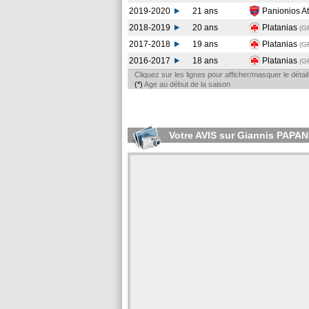
2019-2020
21 ans
Panionios A
2018-2019
20 ans
Platanias
(G
2017-2018
19 ans
Platanias
(G
2016-2017
18 ans
Platanias
(G
Cliquez sur les lignes pour afficher/masquer le déta
(*)
Age au début de la saison
Votre AVIS sur Giannis PAP