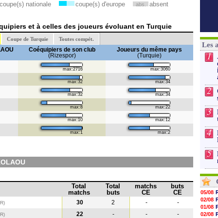
coupe(s) nationale
coupe(s) d'europe
absent
abs.
uipiers et à celles des joueurs évoluant en Turquie
Coupe de Turquie
Toutes compét.
Les 
LAOU
Coéquipiers de son club
Joueurs du même pays
1
(Rizespor)
(Turquie)
max:2716
max:3060
max:32
max:34
2
max:32
max:34
max:8
max:22
3
max:10
max:12
4
max:1
max:2
5
IKOLAOU
Total
Total
matchs
buts
matchs
buts
CE
CE
05/08
02/08
30
2
-
-
R)
01/08
22
-
-
-
02/08
UR
)