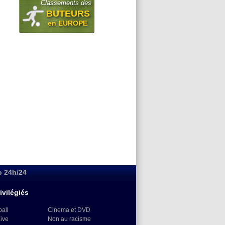
Classements des
BUTEURS
en EUROPE
o 24h/24
ivilégiés
ball
Cinema et DVD
Live
Non au racisme