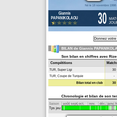
Né le 18 novembre 1998 
30
Giannis
PAPANIKOLAOU
MAT
JOU
Donnez votre 
BILAN de Giannis PAPANIKOLA
Son bilan en chiffres avec Riz
Compétitions
Match
TUR, Super Ligi
30
TUR, Coupe de Turquie
-
Bilan total en club
30
Chronologie et bilan de son te
Saison
août
sept.
oct.
nov.
déc.
janv.
f
Tps jeu: