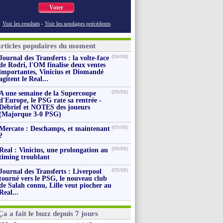
Voter
Voir les resultats
-
Voir les sondages précédents
articles populaires du moment
(06/08)
Journal des Transferts : la volte-face
de Rodri, l'OM finalise deux ventes
importantes, Vinicius et Diomandé
agitent le Real...
(05/08)
A une semaine de la Supercoupe
d'Europe, le PSG rate sa rentrée -
Débrief et NOTES des joueurs
(Majorque 3-0 PSG)
(05/08)
Mercato : Deschamps, et maintenant
?
(06/08)
Real : Vinicius, une prolongation au
timing troublant
(05/08)
Journal des Transferts : Liverpool
tourné vers le PSG, le nouveau club
de Salah connu, Lille veut piocher au
Real...
Ça a fait le buzz depuis 7 jours