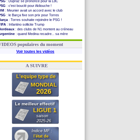
PSG
: Dupraz se prononce pour la LdC
PSG
: c'est bouclé pour Akliouche !
OM
: Meunier avait un accord avec le club
PSG
: le Barça fixe son prix pour Torres
Barça
: Torres souhaite rejoindre le PSG !
FIFA
: Infantino sollicite Trump
Bordeaux
: des clubs de N1 montent au créneau
Argentine
: quand Medina recadre... sa mère
Real
: le démenti de Leipzig pour Diomandé
OM
: Paixão attire un 2e club anglais
VIDEOS populaires du moment
Voir toutes les vidéos
A SUIVRE
L'equipe type de
MONDIAL
2026
Le meilleur effectif
LIGUE 1
saison
2025-26
Indice MF :
l'état de