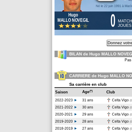
Né le 22 juin 1991 à Marí
0
Hugo
MALLO NOVEGIL
MATC
JOUE
Donnez votre
BILAN de Hugo MALLO NOVEGI
Pas 
CARRIERE de Hugo MALLO N
Sa carrière en club
(*)
Age
Saison
Club
2022-2023
31 ans
Celta Vigo
(
2021-2022
30 ans
Celta Vigo
(
2020-2021
29 ans
Celta Vigo
(
2019-2020
28 ans
Celta Vigo
(
2018-2019
27 ans
Celta Vigo
(