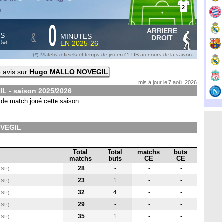
2
n
0
ARRIERE
&
HS
MINUTES
DROIT
S
EN
2025-26
*
(
)
(*) Matchs officiels et temps de jeu en CLUB au cours de la saison
 avis sur
Hugo MALLO NOVEGIL
mis à jour le 7 aoû. 2026
L - saison
2025/2026
de match joué cette saison
OVEGIL
Total
Total
matchs
buts
matchs
buts
CE
CE
28
-
-
-
ESP
)
23
1
-
-
ESP
)
32
4
-
-
ESP
)
29
-
-
-
ESP
)
35
1
-
-
ESP
)