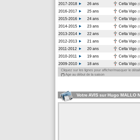
2017-2018
26 ans
Celta Vigo
(
2016-2017
25 ans
Celta Vigo
(
2015-2016
24 ans
Celta Vigo
(
2014-2015
23 ans
Celta Vigo
(
2013-2014
22 ans
Celta Vigo
(
2012-2013
21 ans
Celta Vigo
(
2011-2012
20 ans
Celta Vigo
(
2010-2011
19 ans
Celta Vigo
(
2009-2010
18 ans
Celta Vigo
(
Cliquez sur les lignes pour afficher/masquer le déta
(*)
Age au début de la saison
Votre AVIS sur Hugo MALLO 