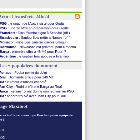
Actu et transferts 24h/24
PSG
: le coach de l'Ajax insiste pour Godts
PSG
: une 2e offre en préparation pour Godts
Francfort
: Dina Ebimbe signe à Schalke (off.)
Strasbourg
: Saïdou Sow prêté à Nantes (off.)
Monaco
: Filipe Luis aimerait garder Balogun
Dortmund
: Newcastle est prévenu pour Nmecha
Barça
: première offre à 45 M€ pour Rodri ?
Argentine
: le soutien très appuyé à Infantino
Tottenham
: Van de Ven va prolonger
Les + populaires du moment
Barça
: l'agent de Rodri confirme !
FIFA
: la CAF soutient Infantino
Monaco
: Pogba pointé du doigt
CdM 2030
: Rubiales charge Infantino et ...
Real
: Diomandé arrive pour 140 M€ !
Rennes
: Embolo a des pistes alléchantes
OM
: le retour d'Adidas est acté
Côte d'Ivoire
: Renard affiche ses ambitions
Man City
: Rodri préfère le Barça au Real !
Rennes
: Haise confirme pour Aït Boudlal
Barça
: Ferran Torres donne son feu vert au PSG
Man City
: Trafford à Leeds pour 47 M€ (off...
OM
: accord trouvé avec Man City pour Rulli
Man Utd
: Zirkzee vers la Juventus ?
PSG
: Luis Enrique satisfait malgré tout
Amical
: Monaco s'impose contre Getafe
PSG
: l'étonnante rumeur Gusto
age Maxifoot
Nantes
: Der Zakarian et sa relation avec Kita
OM
: le club prêt à libérer Kondogbia ?
e va t-il faire mieux que Deschamps en équipe de
Monaco
: le message touchant d'Akliouche
e ?
FIFA
: Tebas en remet une couche
FIFA
: l'UEFA maintient la pression
UI
PSG
: Tebas encense Luis Enrique
NON
Voir les brèves précédentes