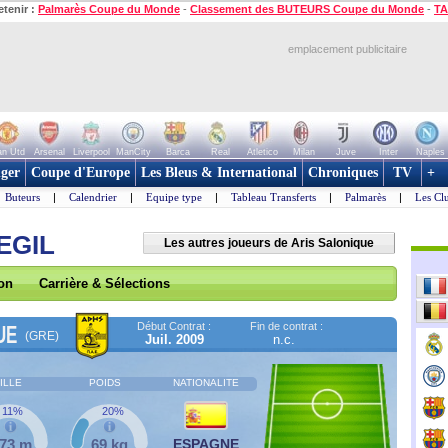
etenir :
Palmarès Coupe du Monde
-
Classement des BUTEURS Coupe du Monde
-
TA
emplacement publicitaire
n Utd
Arsenal
Liverpool
ManCity
Barca
Real
Atletico
Milan
Juve
Inter
Naples
ger
Coupe d'Europe
Les Bleus & International
Chroniques
TV
+
Buteurs
|
Calendrier
|
Equipe type
|
Tableau Transferts
|
Palmarès
|
Les Cl
EGIL
Les autres joueurs de Aris Salonique
son
Carrière & Sélections
Début Contrat :
Fin de contrat :
UE
(GRE)
Juil. 2009
n.c.
ILLE
POIDS
NATIONALITE
11%
20%
,73 m
69 kg
ESPAGNE