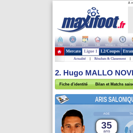
A r
OM
PSG
Lyon
Lille
Monaco
Chelsea
Ma
+ de clubs
Mercato
Ligue 1
L2/Coupes
Etran
Actualité
|
Résultats & Classement
|
2. Hugo MALLO NOV
Fiche d'identité
Bilan et Matchs sai
ARIS SALONIQ
AGE
TA
35
ans
1