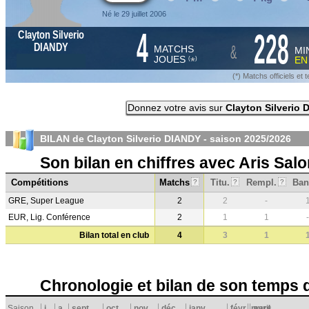
Né le 29 juillet 2006
4
228
Clayton Silverio
&
DIANDY
MATCHS
MI
JOUES
E
*
(
)
(*) Matchs officiels e
Donnez votre avis sur
Clayton Silverio
BILAN de Clayton Silverio DIANDY - saison
2025/2026
Son bilan en chiffres avec Aris Sal
Compétitions
Matchs
Titu.
Rempl.
Ban
?
?
?
GRE, Super League
2
2
-
EUR, Lig. Conférence
2
1
1
-
Bilan total en club
4
3
1
Chronologie et bilan de son temps 
Saison
j
a
sept.
oct.
nov.
déc.
janv.
févr.
mars
avril