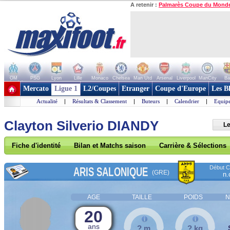
A retenir :
Palmarès Coupe du Mond
OM
PSG
Lyon
Lille
Monaco
Chelsea
Man Utd
Arsenal
Liverpool
ManCity
Ba
+ de clubs
Mercato
Ligue 1
L2/Coupes
Etranger
Coupe d'Europe
Les B
Actualité
|
Résultats & Classement
|
Buteurs
|
Calendrier
|
Equipe
Clayton Silverio DIANDY
Le
Fiche d'identité
Bilan et Matchs saison
Carrière & Sélections
Début Co
ARIS SALONIQUE
(GRE)
n.
AGE
TAILLE
POIDS
N
20
ans
? m
? kg