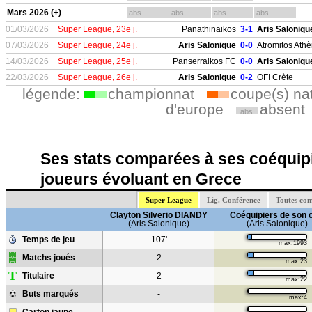
Mars 2026 (+)
abs.
abs.
abs.
abs.
01/03/2026
Super League, 23e j.
Panathinaikos
3-1
Aris Saloniqu
07/03/2026
Super League, 24e j.
Aris Salonique
0-0
Atromitos Ath
14/03/2026
Super League, 25e j.
Panserraikos FC
0-0
Aris Saloniqu
22/03/2026
Super League, 26e j.
Aris Salonique
0-2
OFI Crète
légende:
championnat
coupe(s) na
d'europe
absent
abs.
Ses stats comparées à ses coéquipi
joueurs évoluant en Grece
Super League
Lig. Conférence
Toutes com
Clayton Silverio DIANDY
Coéquipiers de son 
(Aris Salonique)
(Aris Salonique)
Temps de jeu
107'
max:1993
Matchs joués
2
max:23
T
Titulaire
2
max:22
Buts marqués
-
max:4