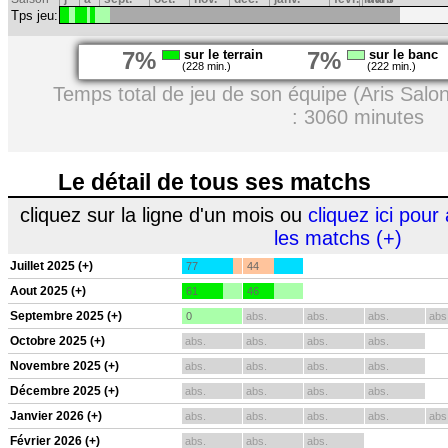
Tps jeu:
7%
sur le terrain
7%
sur le banc
(228 min.)
(222 min.)
Temps total de jeu de son équipe (Aris Salo
: 3060 minutes
Le détail de tous ses matchs
cliquez sur la ligne d'un mois ou
cliquez ici pour 
les matchs (+)
Juillet 2025 (+)
77
44
Aout 2025 (+)
61
46
Septembre 2025 (+)
0
abs.
abs.
abs.
abs
Octobre 2025 (+)
abs.
abs.
abs.
abs.
Novembre 2025 (+)
abs.
abs.
abs.
abs.
Décembre 2025 (+)
abs.
abs.
abs.
abs.
Janvier 2026 (+)
abs.
abs.
abs.
abs.
abs
Février 2026 (+)
abs.
abs.
abs.