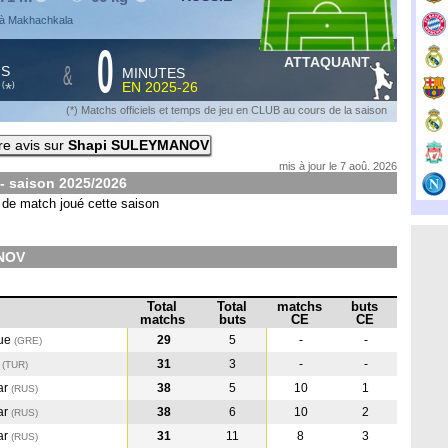
 à Makhachkala
0
ATTAQUANT
&
HS
MINUTES
S
EN
2025-26
*
(
)
(*) Matchs officiels et temps de jeu en CLUB au cours de la saison
e avis sur
Shapi SULEYMANOV
mis à jour le 7 aoû. 2026
- saison
2025/2026
de match joué cette saison
NOV
Total
Total
matchs
buts
matchs
buts
CE
CE
que
29
5
-
-
(GRE
)
r
31
3
-
-
(TUR
)
ar
38
5
10
1
(RUS
)
ar
38
6
10
2
(RUS
)
ar
31
11
8
3
(RUS
)