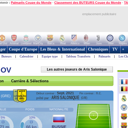
etenir :
Palmarès Coupe du Monde
-
Classement des BUTEURS Coupe du Monde
-
TA
emplacement publicitaire
n Utd
Arsenal
Liverpool
ManCity
Barca
Real
Atletico
Milan
Juve
Inter
Naples
ger
Coupe d'Europe
Les Bleus & International
Chroniques
TV
+
Buteurs
|
Calendrier
|
Equipe type
|
Tableau Transferts
|
Palmarès
|
Les Cl
NOV
Les autres joueurs de Aris Salonique
son
Carrière & Sélections
Sept. 2021
n.c.
Début contrat :
Fin contrat :
(GRE)
ARIS SALONIQUE
(GRE)
prêté par :
ILLE
POIDS
NATIONALITE
5%
10%
,71 m
66 kg
RUSSIE