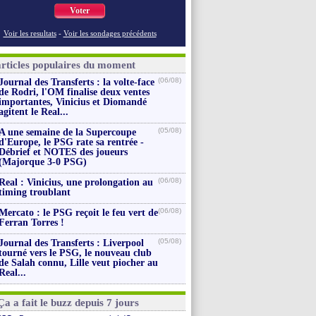
Voter
Voir les resultats
-
Voir les sondages précédents
articles populaires du moment
(06/08)
Journal des Transferts : la volte-face
de Rodri, l'OM finalise deux ventes
importantes, Vinicius et Diomandé
agitent le Real...
(05/08)
A une semaine de la Supercoupe
d'Europe, le PSG rate sa rentrée -
Débrief et NOTES des joueurs
(Majorque 3-0 PSG)
(06/08)
Real : Vinicius, une prolongation au
timing troublant
(06/08)
Mercato : le PSG reçoit le feu vert de
Ferran Torres !
(05/08)
Journal des Transferts : Liverpool
tourné vers le PSG, le nouveau club
de Salah connu, Lille veut piocher au
Real...
Ça a fait le buzz depuis 7 jours