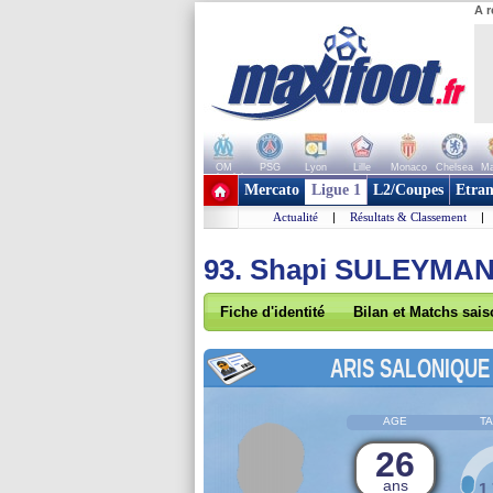
A r
OM
PSG
Lyon
Lille
Monaco
Chelsea
Ma
+ de clubs
Mercato
Ligue 1
L2/Coupes
Etran
Actualité
|
Résultats & Classement
|
93. Shapi SULEYMA
Fiche d'identité
Bilan et Matchs sai
ARIS SALONIQUE
AGE
TA
26
ans
1