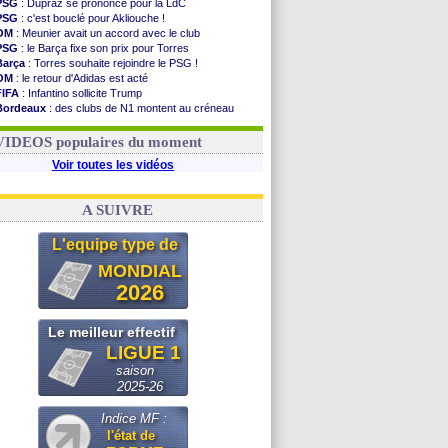
PSG
: Dupraz se prononce pour la LdC
PSG
: c'est bouclé pour Akliouche !
OM
: Meunier avait un accord avec le club
PSG
: le Barça fixe son prix pour Torres
Barça
: Torres souhaite rejoindre le PSG !
OM
: le retour d'Adidas est acté
FIFA
: Infantino sollicite Trump
Bordeaux
: des clubs de N1 montent au créneau
Argentine
: quand Medina recadre... sa mère
Real
: le démenti de Leipzig pour Diomandé
VIDEOS populaires du moment
Voir toutes les vidéos
A SUIVRE
L'equipe type de
MONDIAL
2026
Le meilleur effectif
LIGUE 1
saison
2025-26
Indice MF :
l'état de