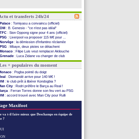
Actu et transferts 24h/24
Palace
: Tomiyasu a convaincu (officiel)
OM
: B. Genesio - "ce n'est pas idéal"
TFC
: Sion Oppong signe pour 4 ans (officiel)
PSG
: Liverpool va proposer 115 M€ pour ...
Norvège
: la démission d'Infantino réclamée
PSG
: Mbaye, deux pistes se détachent
Monaco
: Filipe Luis veut remplacer Akliouche
Grenade
: Luca Zidane va changer de club
Juve
: Zhegrova très clair sur son futur
Les + populaires du moment
OM
: Aguerd, le plan B de Naples
Arsenal
: Guimarães a signé son contrat
Monaco
: Pogba pointé du doigt
Nantes
: direction Chypre pour Duverne
Real
: Diomandé arrive pour 140 M€ !
Monaco
: le remplaçant d'Akliouche en ...
OM
: le club prêt à libérer Kondogbia ?
Man Utd
: Bayindir signe au Celta (officiel)
Man City
: Rodri préfère le Barça au Real !
Man City
: Enzo Fernandez pour l'après-Rodri ?
Barça
: Ferran Torres donne son feu vert au PSG
Naples
: l'option Monaco pour Lukaku !
OM
: accord trouvé avec Man City pour Rulli
OM
: Lucas Perri a été approché
PSG
: l'étonnante rumeur Gusto
PSG
: le coach de l'Ajax insiste pour Godts
OM
: une offre pour Bulka
age Maxifoot
PSG
: une 2e offre en préparation pour Godts
Francfort
: Dina Ebimbe signe à Schalke (off.)
e va t-il faire mieux que Deschamps en équipe de
Strasbourg
: Saïdou Sow prêté à Nantes (off.)
e ?
Monaco
: Filipe Luis aimerait garder Balogun
Dortmund
: Newcastle est prévenu pour Nmecha
UI
Barça
: première offre à 45 M€ pour Rodri ?
NON
Voir les brèves précédentes