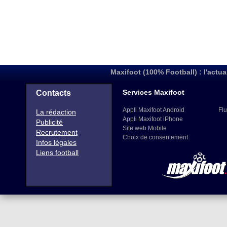
Maxifoot (100% Football) : l'actua
Services Maxifoot
Contacts
Appli Maxifoot Android
Flu
La rédaction
Appli Maxifoot iPhone
Publicité
Site web Mobile
Recrutement
Choix de consentement
Infos légales
Liens football