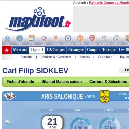
A retenir :
Palmarès Coupe du Mond
OM
PSG
Lyon
Lille
Monaco
Chelsea
Man Utd
Arsenal
Liverpool
ManCity
Ba
+ de clubs
Mercato
Ligue 1
L2/Coupes
Etranger
Coupe d'Europe
Les B
Actualité
|
Résultats & Classement
|
Buteurs
|
Calendrier
|
Equipe
Carl Filip SIDKLEV
Le
Fiche d'identité
Bilan et Matchs saison
Carrière & Sélections
Début Co
ARIS SALONIQUE
(GRE)
n.
AGE
TAILLE
POIDS
21
87%
64%
ans
1,90 m
77 kg