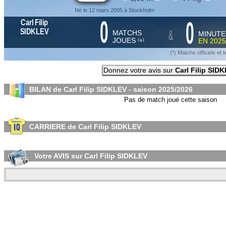
Né le 12 mars 2005 à Stockholm
0
0
Carl Filip
&
SIDKLEV
MATCHS
MINUTE
JOUES
EN
2025
*
(
)
(*) Matchs officiels e
Donnez votre avis sur
Carl Filip SID
BILAN de Carl Filip SIDKLEV - saison
2025/2026
Pas de match joué cette saison
CARRIERE de Carl Filip SIDKLEV
Votre AVIS sur Carl Filip SIDKLEV