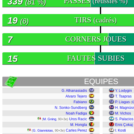
339
PASSES
(réussies %)
(81 %)
19
TIRS
(cadrés)
(6)
7
CORNERS JOUES
15
FAUTES SUBIES
EQUIPES
G. Athanasiadis
Y. Lodygin
Alvaro Tejero
T. Tsapras
Fabiano
P. Liagas
(
G
N. Sonko-Sundberg
H. Magnús
Noah Fadiga
M. Vichos
Uros Racic
S. Palacios
(
M. Gning
, 90+3e)
M. Hongla
Enis Çokaj
Carles Perez
I. Kosti
(
G. Gianniotas
, 90+3e)