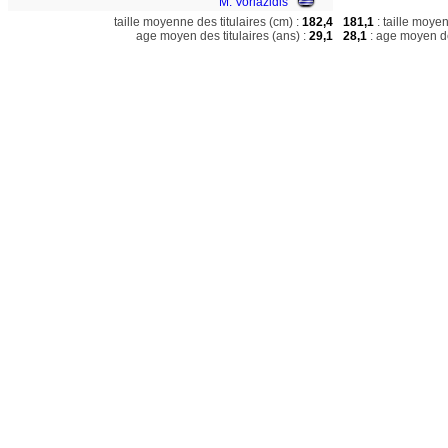
M. Voriazidis
taille moyenne des titulaires (cm) :
182,4
181,1
: taille moye
age moyen des titulaires (ans) :
29,1
28,1
: age moyen de