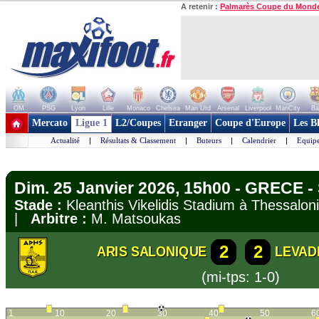
A retenir :
Palmarès Coupe du Mond
OM
PSG
Lyon
Lille
Monaco
Chelsea
Man Utd
Arsenal
Liverpool
ManCity
Ba
+ de clubs
Mercato
Ligue 1
L2/Coupes
Etranger
Coupe d'Europe
Les B
Actualité
|
Résultats & Classement
|
Buteurs
|
Calendrier
|
Equipe
Dim. 25 Janvier 2026, 15h00 - GRECE -
Stade :
Kleanthis Vikelidis Stadium à Thessalo
|
Arbitre :
M. Matsoukas
2
2
ARIS SALONIQUE
LEVAD
(mi-tps: 1-0)
1
10
20
30
40
50
6