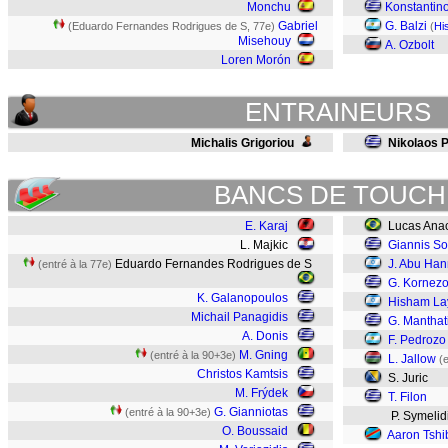
Monchu
Konstanti
Gabriel
G. Balzi
(Eduardo Fernandes Rodrigues de S, 77e)
(
Hi
Misehouy
A. Ozbolt
Loren Morón
ENTRAINEURS
Michalis Grigoriou
Nikolaos 
BANCS DE TOUCH
E. Karaj
Lucas Ana
L. Majkic
Giannis So
Eduardo Fernandes Rodrigues de S
J. Abu Ha
(entré à la 77e)
G. Kornez
K. Galanopoulos
Hisham La
Michail Panagidis
G. Manthat
A. Donis
F. Pedrozo
M. Gning
(entré à la 90+3e)
L. Jallow
(
Christos Kamtsis
S. Juric
M. Frýdek
T. Filon
G. Gianniotas
(entré à la 90+3e)
P. Symelid
O. Boussaid
Aaron Tshi