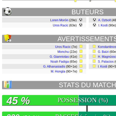
BUTEURS
Loren Morón
(29e)
A. Ozbolt
(4
Uros Racic
(63e)
I. Kosti
(90e
AVERTISSEMENT
Uros Racic
(7e)
Konstantino
Monchu
(22e)
G. Balzi
(60
G. Gianniotas
(41e)
H. Magnúss
Noah Fadiga
(65e)
S. Palacios
(
G. Athanasiadis
(90+1e)
I. Kosti
(90+
M. Hongla
(90+7e)
STATS DU MATC
45 %
POSSESSION
(%)