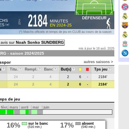
2184
DÉFENSEUR
&
CHS
MINUTES
ES
EN
2024-25
*
(
)
(*) Matchs officiels et temps de jeu en CLUB au cours de la saison
 avis sur
Noah Sonko SUNDBERG
mis à jour le 18 aoû. 2025
RG - saison
2024/2025
autres saisons >
asspor
s
Titu.
Rempl.
Banc
But(s)
Tps jeu
?
?
?
?
?
?
24
2
4
2
6
-
2184'
24
2
4
2
6
-
2184'
mps de jeu
févr.
mars
avril
mai
juin
16%
sur le banc
17%
absent
(516 min.)
(540 min.)