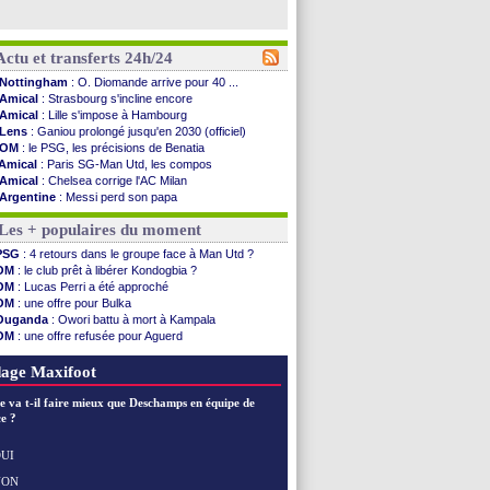
Actu et transferts 24h/24
Nottingham
: O. Diomande arrive pour 40 ...
Amical
: Strasbourg s'incline encore
Amical
: Lille s'impose à Hambourg
Lens
: Ganiou prolongé jusqu'en 2030 (officiel)
OM
: le PSG, les précisions de Benatia
Amical
: Paris SG-Man Utd, les compos
Amical
: Chelsea corrige l'AC Milan
Argentine
: Messi perd son papa
Amical
: l'Inter s'offre la Juventus
Les + populaires du moment
Atletico
: Almada rejoint River Plate (off.)
Monaco
: Camara a la cote en Angleterre
PSG
: 4 retours dans le groupe face à Man Utd ?
Amical
: encore une défaite pour Strasbourg
OM
: le club prêt à libérer Kondogbia ?
OM
: la piste Goore en attaque
OM
: Lucas Perri a été approché
PSG
: ça négocie avec le Barça pour Torres
OM
: une offre pour Bulka
Amical
: Rennes s'incline contre Brentford
Ouganda
: Owori battu à mort à Kampala
Arsenal
: c'est signé pour Guimaraes (officiel)
OM
: une offre refusée pour Aguerd
Amical
: Le Mans concède un nul
PSG
: Liverpool va proposer 115 M€ pour Barcola
Real
: Mourinho durcit les règles
OM
: B. Genesio - "ce n'est pas idéal"
age Maxifoot
Amical
: Toulouse s'incline lourdement
OM
: Benatia et la "médiocrité" dans le club
e va t-il faire mieux que Deschamps en équipe de
Newcastle
: Guimarães, le club se défend
e ?
L2
: la 1ère journée à suivre en DIRECT !
PSG
: une deuxième offre pour Suzuki
UI
PSG
: le groupe pour le match face à Man Utd
NON
Voir les brèves précédentes