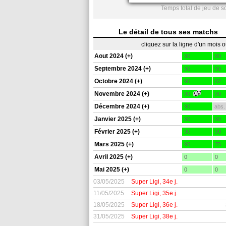
Temps total de jeu de 
Le détail de tous ses matchs
cliquez sur la ligne d'un mois 
Aout 2024 (+)
90
90
Septembre 2024 (+)
90
90
Octobre 2024 (+)
90
82
Novembre 2024 (+)
90
90
Décembre 2024 (+)
90
abs.
Janvier 2025 (+)
90
90
Février 2025 (+)
90
90
Mars 2025 (+)
90
75
Avril 2025 (+)
0
0
Mai 2025 (+)
0
0
03/05/2025
Super Ligi, 34e j.
11/05/2025
Super Ligi, 35e j.
18/05/2025
Super Ligi, 36e j.
31/05/2025
Super Ligi, 38e j.