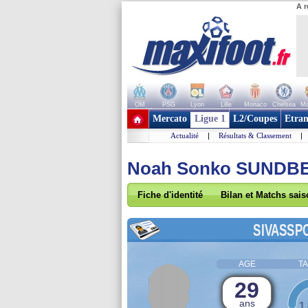
A r
OM
PSG
Lyon
Lille
Monaco
Chelsea
Ma
+ de clubs
Mercato
Ligue 1
L2/Coupes
Etran
Actualité
|
Résultats & Classement
|
Noah Sonko SUNDB
Fiche d'identité
Bilan et Matchs sai
SIVASSP
AGE
TA
29
ans
1