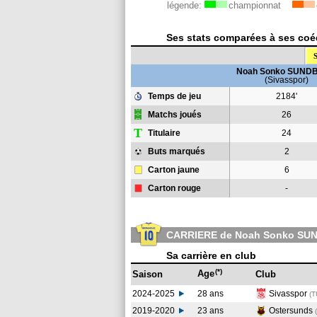
légende:
championnat
Ses stats comparées à ses coéq
S
Noah Sonko SUND
(Sivasspor)
Temps de jeu
2184'
Matchs joués
26
T
Titulaire
24
Buts marqués
2
Carton jaune
6
Carton rouge
-
CARRIERE de Noah Sonko SU
Sa carrière en club
(*)
Age
Saison
Club
2024-2025
28 ans
Sivasspor
(T
2019-2020
23 ans
Ostersunds