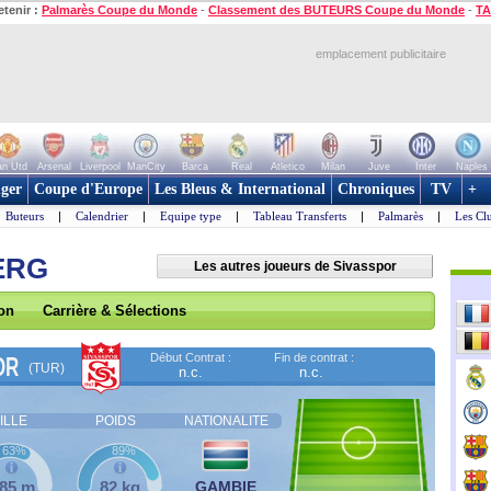
etenir :
Palmarès Coupe du Monde
-
Classement des BUTEURS Coupe du Monde
-
TA
emplacement publicitaire
n Utd
Arsenal
Liverpool
ManCity
Barca
Real
Atletico
Milan
Juve
Inter
Naples
ger
Coupe d'Europe
Les Bleus & International
Chroniques
TV
+
Buteurs
|
Calendrier
|
Equipe type
|
Tableau Transferts
|
Palmarès
|
Les Cl
ERG
Les autres joueurs de Sivasspor
son
Carrière & Sélections
Début Contrat :
Fin de contrat :
OR
(TUR)
n.c.
n.c.
ILLE
POIDS
NATIONALITE
63%
89%
,85 m
82 kg
GAMBIE