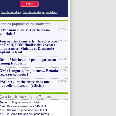
Voter
Voir les resultats
-
Voir les sondages précédents
articles populaires du moment
(07/08)
OM : mais d'où sort cette masse
salariale ?
(06/08)
Journal des Transferts : la volte-face
de Rodri, l'OM finalise deux ventes
importantes, Vinicius et Diomandé
agitent le Real...
(06/08)
Real : Vinicius, une prolongation au
timing troublant
(07/08)
OM : Longoria, les joueurs... Benatia
règle ses comptes !
(06/08)
PSG : Akliouche entre dans une
nouvelle dimension (officiel)
Ça a fait le buzz depuis 7 jours
Monaco
: Pogba pointé du doigt
Real
: Diomandé arrive pour 140 M€ !
PSG
: Dupraz se prononce pour la LdC
PSG
: le Barça fixe son prix pour Torres