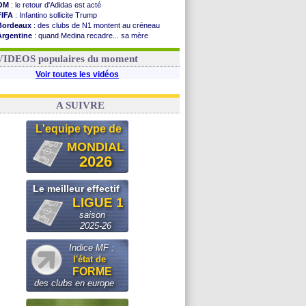
OM
: le retour d'Adidas est acté
FIFA
: Infantino sollicite Trump
Bordeaux
: des clubs de N1 montent au créneau
Argentine
: quand Medina recadre... sa mère
Real
: le démenti de Leipzig pour Diomandé
OM
: Paixão attire un 2e club anglais
VIDEOS populaires du moment
Voir toutes les vidéos
A SUIVRE
L'equipe type de
MONDIAL
2026
Le meilleur effectif
LIGUE 1
saison
2025-26
Indice MF :
l'état de
FORME
des clubs en europe