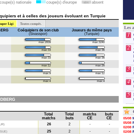
coupe(s) nationale
coupe(s) d'europe
absent
abs.
uipiers et à celles des joueurs évoluant en Turquie
uper Ligi
Toutes compét.
Les 
BERG
Coéquipiers de son club
Joueurs du même pays
1
(Sivasspor)
(Turquie)
max:2839
max:3240
2
max:33
max:36
max:33
max:36
max:12
max:26
3
max:9
max:12
4
max:4
max:4
5
NDBERG
Total
Total
matchs
buts
matchs
buts
CE
CE
05/08
05/08
26
2
-
-
UR)
02/08
25
2
-
-
(SUE
)
02/08