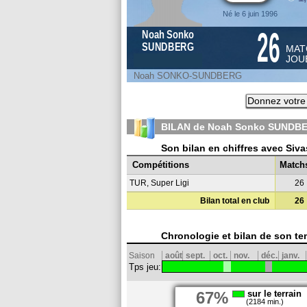
Né le 6 juin 1996
26
Noah Sonko
SUNDBERG
MAT
JOU
Noah SONKO-SUNDBERG
Donnez votre
BILAN de Noah Sonko SUNDBE
Son bilan en chiffres avec Siv
Compétitions
Match
TUR, Super Ligi
26
Bilan total en club
26
Chronologie et bilan de son te
Saison
août
sept.
oct.
nov.
déc.
janv.
Tps jeu:
67%
sur le terrain
(2184 min.)