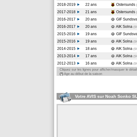
2018-2019
22 ans
Ostersunds
2017-2018
21 ans
Ostersunds
2016-2017
20 ans
GIF Sundsva
2016-2017
20 ans
AIK Solna
(S
2015-2016
19 ans
GIF Sundsva
2015-2016
19 ans
AIK Solna
(S
2014-2015
18 ans
AIK Solna
(S
2013-2014
17 ans
AIK Solna
(S
2012-2013
16 ans
AIK Solna
(S
Cliquez sur les lignes pour afficher/masquer le déta
(*)
Age au début de la saison
Votre AVIS sur Noah Sonko 