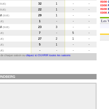
05/08
32
1
-
-
(SUE
)
03/08
05/08
22
1
-
-
(SUE
)
03/08
ll
29
1
-
-
(SUE
)
03/08
03/08
Les 
1
-
-
-
UE
)
ll
23
3
-
-
(SUE
)
7
-
5
-
UE
)
27
2
1
-
UE
)
5
1
-
-
UE
)
-
-
-
-
UE
)
il de chaque saison ou
cliquez ici OUVRIR toutes les saisons
SUNDBERG