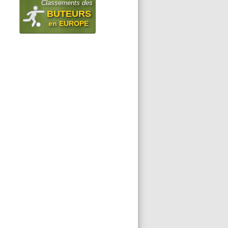
Classements des
BUTEURS
en EUROPE