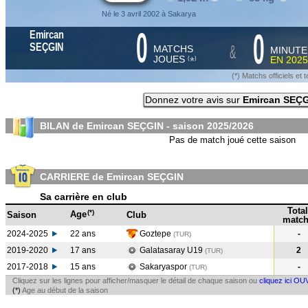
Né le 3 avril 2002 à Sakarya
0
0
Emircan
&
SEÇGIN
MATCHS
MINUTE
JOUES
EN
2025
*
(
)
(*) Matchs officiels e
Donnez votre avis sur
Emircan SEÇ
BILAN de Emircan SEÇGIN - saison
2025/2026
Pas de match joué cette saison
CARRIERE de Emircan SEÇGIN
Sa carrière en club
Total
(*)
Age
Saison
Club
match
2024-2025
22 ans
Goztepe
-
(TUR
)
2019-2020
17 ans
Galatasaray U19
2
(TUR
)
2017-2018
15 ans
Sakaryaspor
-
(TUR
)
Cliquez sur les lignes pour afficher/masquer le détail de chaque saison ou
cliquez ici OU
(*)
Age au début de la saison