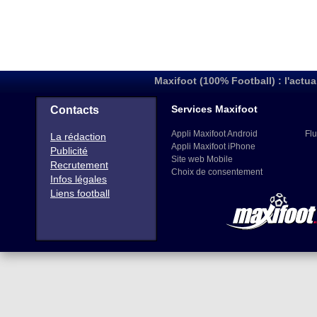
Maxifoot (100% Football) : l'actua
Services Maxifoot
Contacts
Appli Maxifoot Android
Flu
La rédaction
Appli Maxifoot iPhone
Publicité
Site web Mobile
Recrutement
Choix de consentement
Infos légales
Liens football