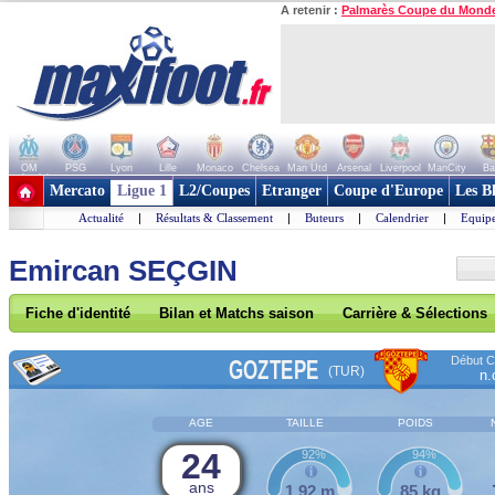
A retenir :
Palmarès Coupe du Mond
OM
PSG
Lyon
Lille
Monaco
Chelsea
Man Utd
Arsenal
Liverpool
ManCity
Ba
+ de clubs
Mercato
Ligue 1
L2/Coupes
Etranger
Coupe d'Europe
Les B
Actualité
|
Résultats & Classement
|
Buteurs
|
Calendrier
|
Equipe
Emircan SEÇGIN
Fiche d'identité
Bilan et Matchs saison
Carrière & Sélections
Début Co
GOZTEPE
(TUR)
n.
AGE
TAILLE
POIDS
24
92%
94%
ans
1,92 m
85 kg