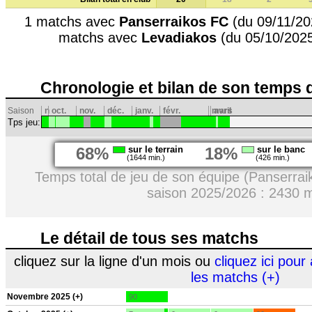
1 matchs avec
Panserraikos FC
(du 09/11/20
matchs avec
Levadiakos
(du 05/10/2025
Chronologie et bilan de son temps 
Saison
n
oct.
nov.
déc.
janv.
févr.
mars
avril
Tps jeu:
68%
sur le terrain
18%
sur le banc
(1644 min.)
(426 min.)
Temps total de jeu de son équipe (Panserrai
saison 2025/2026 : 2430 
Le détail de tous ses matchs
cliquez sur la ligne d'un mois ou
cliquez ici pour 
les matchs (+)
Novembre 2025 (+)
90