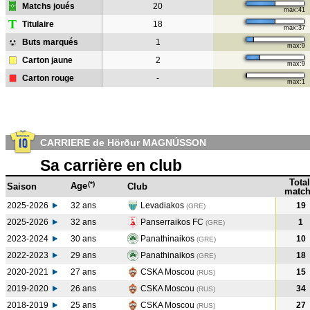
Matchs joués
20
max:41
T
Titulaire
18
max:37
Buts marqués
1
max:9
Carton jaune
2
max:9
Carton rouge
-
max:1
CARRIERE de Hörður MAGNÚSSON
Sa carrière en club
Total
(*)
Age
Saison
Club
match
2025-2026
32 ans
Levadiakos
19
(GRE)
2025-2026
32 ans
Panserraikos FC
1
(GRE)
2023-2024
30 ans
Panathinaikos
10
(GRE
)
2022-2023
29 ans
Panathinaikos
18
(GRE
)
2020-2021
27 ans
CSKA Moscou
15
(RUS
)
2019-2020
26 ans
CSKA Moscou
34
(RUS
)
2018-2019
25 ans
CSKA Moscou
27
(RUS
)