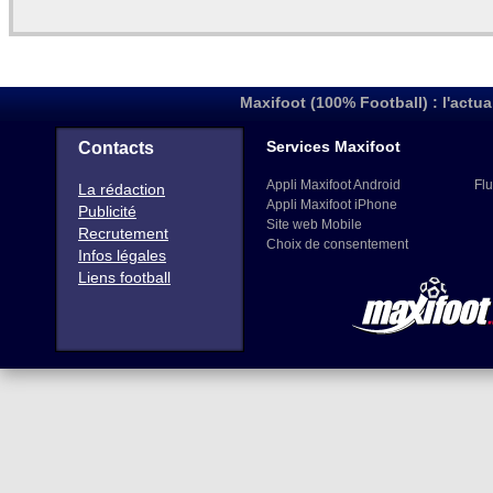
Maxifoot (100% Football) : l'actua
Services Maxifoot
Contacts
Appli Maxifoot Android
Flu
La rédaction
Appli Maxifoot iPhone
Publicité
Site web Mobile
Recrutement
Choix de consentement
Infos légales
Liens football