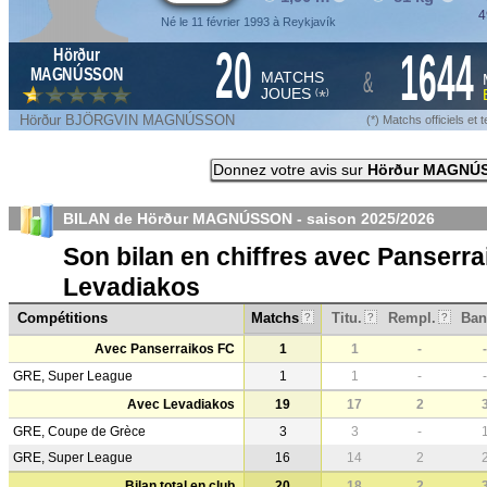
4
Né le 11 février 1993 à Reykjavík
20
1644
Hörður
&
MAGNÚSSON
MATCHS
JOUES
*
(
)
Hörður BJÖRGVIN MAGNÚSSON
(*) Matchs officiels e
Donnez votre avis sur
Hörður MAGNÚ
BILAN de Hörður MAGNÚSSON - saison
2025/2026
Son bilan en chiffres avec Panserr
Levadiakos
Compétitions
Matchs
Titu.
Rempl.
Ban
?
?
?
Avec Panserraikos FC
1
1
-
-
GRE, Super League
1
1
-
-
Avec Levadiakos
19
17
2
GRE, Coupe de Grèce
3
3
-
GRE, Super League
16
14
2
Bilan total en club
20
18
2