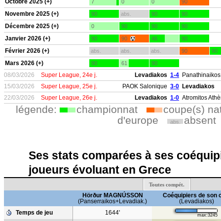
Octobre 2025 (+)
7
0
0
90
Novembre 2025 (+)
90
abs.
90
90
Décembre 2025 (+)
0
90
90
90
Janvier 2026 (+)
90
90
46
90
Février 2026 (+)
abs.
abs.
abs.
90
90
Mars 2026 (+)
90
61
90
08/03/2026
Super League, 24e j.
Levadiakos
1-4
Panathinaikos
15/03/2026
Super League, 25e j.
PAOK Salonique
3-0
Levadiakos
22/03/2026
Super League, 26e j.
Levadiakos
1-0
Atromitos Ath
légende:
championnat
coupe(s) na
d'europe
absent
abs.
Ses stats comparées à ses coéquipi
joueurs évoluant en Grece
Toutes compét.
Hörður MAGNÚSSON
Coéquipiers de son 
(Panserraikos+Levadiak.)
(Levadiakos)
Temps de jeu
1644'
max:3245