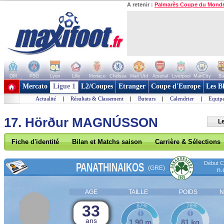
A retenir :
Palmarès Coupe du Mond
OM
PSG
Lyon
Lille
Monaco
Chelsea
Man Utd
Arsenal
Liverpool
ManCity
Ba
+ de clubs
Mercato
Ligue 1
L2/Coupes
Etranger
Coupe d'Europe
Les B
Actualité
|
Résultats & Classement
|
Buteurs
|
Calendrier
|
Equipe
17. Hörður MAGNÚSSON
Le
Fiche d'identité
Bilan et Matchs saison
Carrière & Sélections
Début Co
PANATHINAIKOS
(GRE)
n.
AGE
TAILLE
POIDS
N
33
87%
78%
ans
1,90 m
81 kg