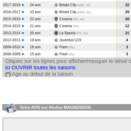
2017-2018
24 ans
Bristol City
32
(ANG, d2)
2016-2017
23 ans
Bristol City
29
(ANG, d2)
2015-2016
22 ans
Cesena
28
(ITA, d2)
2014-2015
21 ans
Cesena
12
(ITA
)
2013-2014
20 ans
La Spezia
21
(ITA, d2)
2012-2013
19 ans
Juventus U19
4
2009-2010
16 ans
Fram
3
(ISL
)
2008-2009
15 ans
Fram
3
(ISL
)
Cliquez sur les lignes pour afficher/masquer le détai
ici OUVRIR toutes les saisons
(*)
Age au début de la saison
Votre AVIS sur Hörður MAGNÚSSON