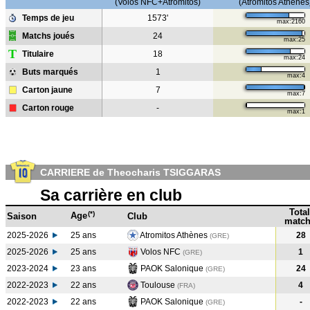
(Volos NFC+Atromitos)
(Atromitos Athènes
Temps de jeu
1573'
max:2160
Matchs joués
24
max:25
T
Titulaire
18
max:24
Buts marqués
1
max:4
Carton jaune
7
max:7
Carton rouge
-
max:1
CARRIERE de Theocharis TSIGGARAS
Sa carrière en club
Total
(*)
Age
Saison
Club
match
2025-2026
25 ans
Atromitos Athènes
28
(GRE)
2025-2026
25 ans
Volos NFC
1
(GRE)
2023-2024
23 ans
PAOK Salonique
24
(GRE
)
2022-2023
22 ans
Toulouse
4
(FRA
)
2022-2023
22 ans
PAOK Salonique
-
(GRE
)