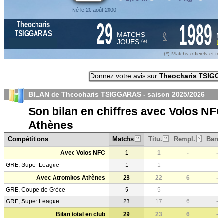
Né le 20 août 2000
29
1989
Theocharis
&
TSIGGARAS
MATCHS
JOUES
*
(
)
(*) Matchs officiels e
Donnez votre avis sur
Theocharis TSI
BILAN de Theocharis TSIGGARAS - saison
2025/2026
Son bilan en chiffres avec Volos N
Athènes
Compétitions
Matchs
Titu.
Rempl.
Ban
?
?
?
Avec Volos NFC
1
1
-
-
GRE, Super League
1
1
-
-
Avec Atromitos Athènes
28
22
6
-
GRE, Coupe de Grèce
5
5
-
-
GRE, Super League
23
17
6
-
Bilan total en club
29
23
6
-