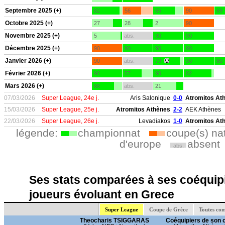
Septembre 2025 (+)
82
56
65
90
69
Octobre 2025 (+)
27
28
2
90
Novembre 2025 (+)
5
abs.
90
90
Décembre 2025 (+)
90
90
90
90
Janvier 2026 (+)
90
abs.
79
90
80
Février 2026 (+)
90
57
90
82
Mars 2026 (+)
66
abs.
21
07/03/2026
Super League, 24e j.
Aris Salonique
0-0
Atromitos At
15/03/2026
Super League, 25e j.
Atromitos Athènes
2-2
AEK Athènes
22/03/2026
Super League, 26e j.
Levadiakos
1-0
Atromitos At
légende:
championnat
coupe(s) na
d'europe
absent
abs.
Ses stats comparées à ses coéquipi
joueurs évoluant en Grece
Super League
Coupe de Grèce
Toutes com
Theocharis TSIGGARAS
Coéquipiers de son 