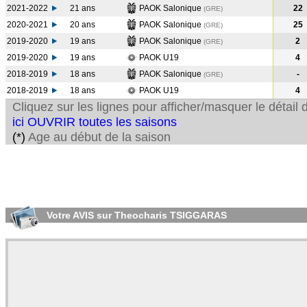
2021-2022
21 ans
PAOK Salonique
22
(GRE
)
2020-2021
20 ans
PAOK Salonique
25
(GRE
)
2019-2020
19 ans
PAOK Salonique
2
(GRE
)
2019-2020
19 ans
PAOK U19
4
2018-2019
18 ans
PAOK Salonique
-
(GRE
)
2018-2019
18 ans
PAOK U19
4
Cliquez sur les lignes pour afficher/masquer le détai
ici OUVRIR toutes les saisons
(*)
Age au début de la saison
Votre AVIS sur Theocharis TSIGGARAS