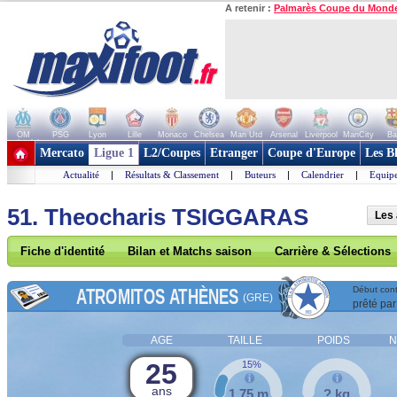
A retenir :
Palmarès Coupe du Mond
OM
PSG
Lyon
Lille
Monaco
Chelsea
Man Utd
Arsenal
Liverpool
ManCity
Ba
+ de clubs
Mercato
Ligue 1
L2/Coupes
Etranger
Coupe d'Europe
Les B
Actualité
|
Résultats & Classement
|
Buteurs
|
Calendrier
|
Equipe
51. Theocharis TSIGGARAS
Les 
Fiche d'identité
Bilan et Matchs saison
Carrière & Sélections
ATROMITOS ATHÈNES
Début cont
(GRE)
prêté par
AGE
TAILLE
POIDS
N
25
15%
ans
1,75 m
? kg