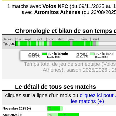
1 matchs avec
Volos NFC
(du 09/11/2025 au 1
avec
Atromitos Athènes
(du 23/08/2025
Chronologie et bilan de son temps 
Saison
n
a
sept.
oct.
nov.
déc.
janv.
févr.
mars
avril
Tps jeu:
69%
sur le terrain
22%
sur le banc
(1989 min.)
(621 min.)
Temps total de jeu de son équipe (Volo
Athènes), saison 2025/2026 : 2
Le détail de tous ses matchs
cliquez sur la ligne d'un mois ou
cliquez ici pour 
les matchs (+)
Novembre 2025 (+)
72
Aout 2025 (+)
28
90