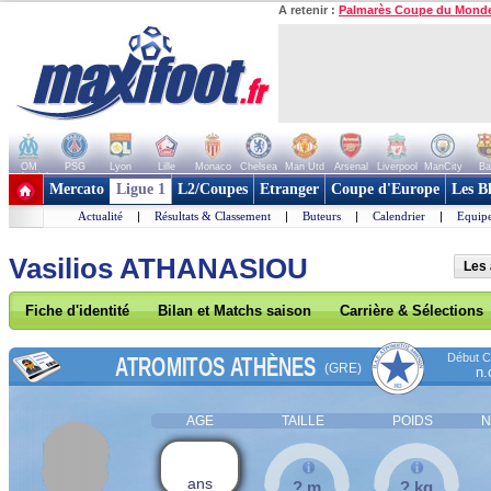
A retenir :
Palmarès Coupe du Mond
OM
PSG
Lyon
Lille
Monaco
Chelsea
Man Utd
Arsenal
Liverpool
ManCity
Ba
+ de clubs
Mercato
Ligue 1
L2/Coupes
Etranger
Coupe d'Europe
Les B
Actualité
|
Résultats & Classement
|
Buteurs
|
Calendrier
|
Equipe
Vasilios ATHANASIOU
Les 
Fiche d'identité
Bilan et Matchs saison
Carrière & Sélections
Début Co
ATROMITOS ATHÈNES
(GRE)
n.
AGE
TAILLE
POIDS
N
ans
? m
? kg