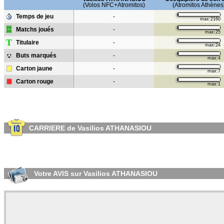
(Volos NFC+Atromitos)
(Atromitos Athènes
Temps de jeu
-
max:2160
Matchs joués
-
max:25
T
Titulaire
-
max:24
Buts marqués
-
max:4
Carton jaune
-
max:7
Carton rouge
-
max:1
CARRIERE de Vasilios ATHANASIOU
Votre AVIS sur Vasilios ATHANASIOU