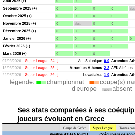
Aout 2025 (+)
0
0
Septembre 2025 (+)
0
0
0
0
abs
Octobre 2025 (+)
0
0
0
0
Novembre 2025 (+)
0
abs.
0
0
Décembre 2025 (+)
0
0
0
0
Janvier 2026 (+)
0
0
0
0
0
Février 2026 (+)
0
0
0
0
Mars 2026 (+)
0
0
0
07/03/2026
Super League, 24e j.
Aris Salonique
0-0
Atromitos At
15/03/2026
Super League, 25e j.
Atromitos Athènes
2-2
AEK Athènes
22/03/2026
Super League, 26e j.
Levadiakos
1-0
Atromitos At
légende:
championnat
coupe(s) na
d'europe
absent
abs.
Ses stats comparées à ses coéquipi
joueurs évoluant en Grece
Coupe de Grèce
Super League
Toutes com
Vasilios ATHANASIOU
Coéquipiers de son 