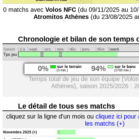
0 matchs avec
Volos NFC
(du 09/11/2025 au 10/
Atromitos Athènes
(du 23/08/2025 a
Chronologie et bilan de son temps 
Saison
n
a
sept.
oct.
nov.
déc.
janv.
févr.
mars
avril
Tps jeu:
0%
sur le terrain
94%
sur le banc
(0 min.)
(2700 min.)
Temps total de jeu de son équipe (Volo
Athènes), saison 2025/2026 : 2
Le détail de tous ses matchs
cliquez sur la ligne d'un mois ou
cliquez ici pour 
les matchs (+)
Novembre 2025 (+)
0