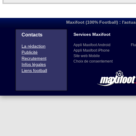
Maxifoot (100% Football) : l'actua
Services Maxifoot
Contacts
Appli Maxifoot Android
Flu
La rédaction
Appli Maxifoot iPhone
Publicité
Site web Mobile
Recrutement
Choix de consentement
Infos légales
Liens football