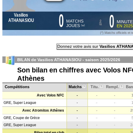
0
0
Vasilios
&
ATHANASIOU
MATCHS
MINUTE
JOUES
EN
2025
*
(
)
(*) Matchs officiels e
Donnez votre avis sur
Vasilios ATHAN
BILAN de Vasilios ATHANASIOU - saison
2025/2026
Son bilan en chiffres avec Volos N
Athènes
Compétitions
Matchs
Titu.
Rempl.
Ban
?
?
?
Avec Volos NFC
-
-
-
GRE, Super League
-
-
-
Avec Atromitos Athènes
-
-
-
2
GRE, Coupe de Grèce
-
-
-
GRE, Super League
-
-
-
2
Bilan total en club
-
-
-
3