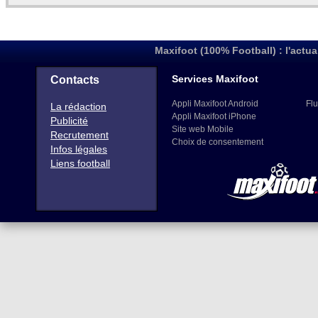
Maxifoot (100% Football) : l'actua
Services Maxifoot
Contacts
Appli Maxifoot Android
Flu
La rédaction
Appli Maxifoot iPhone
Publicité
Site web Mobile
Recrutement
Choix de consentement
Infos légales
Liens football