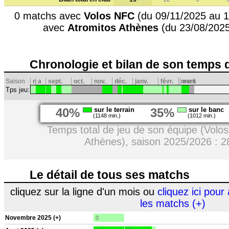
0 matchs avec
Volos NFC
(du 09/11/2025 au 1
avec
Atromitos Athènes
(du 23/08/2025
Chronologie et bilan de son temps 
Saison
n
a
sept.
oct.
nov.
déc.
janv.
févr.
mars
avril
Tps jeu:
40%
sur le terrain
35%
sur le banc
(1148 min.)
(1012 min.)
Temps total de jeu de son équipe (Volo
Athènes), saison 2025/2026 : 2
Le détail de tous ses matchs
cliquez sur la ligne d'un mois ou
cliquez ici pour 
les matchs (+)
Novembre 2025 (+)
0