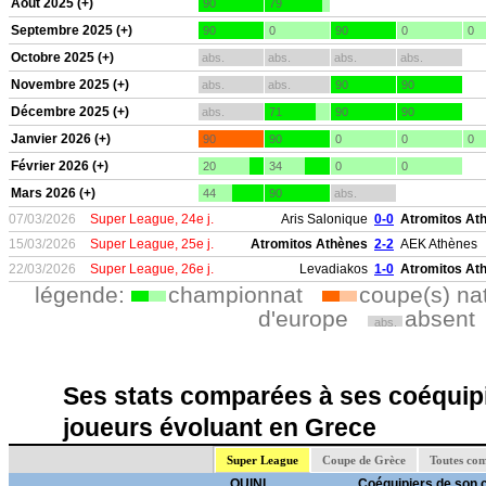
Aout 2025 (+)
90
79
Septembre 2025 (+)
90
0
90
0
0
Octobre 2025 (+)
abs.
abs.
abs.
abs.
Novembre 2025 (+)
abs.
abs.
90
90
Décembre 2025 (+)
abs.
71
90
90
Janvier 2026 (+)
90
90
0
0
0
Février 2026 (+)
20
34
0
0
Mars 2026 (+)
44
90
abs.
07/03/2026
Super League, 24e j.
Aris Salonique
0-0
Atromitos At
15/03/2026
Super League, 25e j.
Atromitos Athènes
2-2
AEK Athènes
22/03/2026
Super League, 26e j.
Levadiakos
1-0
Atromitos At
légende:
championnat
coupe(s) na
d'europe
absent
abs.
Ses stats comparées à ses coéquipi
joueurs évoluant en Grece
Super League
Coupe de Grèce
Toutes com
QUINI
Coéquipiers de son 