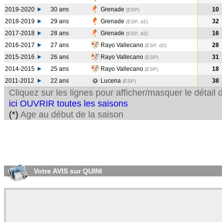
2019-2020
30 ans
Grenade
10
(ESP
)
2018-2019
29 ans
Grenade
32
(ESP, d2)
2017-2018
28 ans
Grenade
16
(ESP, d2)
2016-2017
27 ans
Rayo Vallecano
28
(ESP, d2)
2015-2016
26 ans
Rayo Vallecano
31
(ESP
)
2014-2015
25 ans
Rayo Vallecano
18
(ESP
)
2011-2012
22 ans
Lucena
38
(ESP
)
Cliquez sur les lignes pour afficher/masquer le détai
ici OUVRIR toutes les saisons
(*)
Age au début de la saison
Votre AVIS sur QUINI