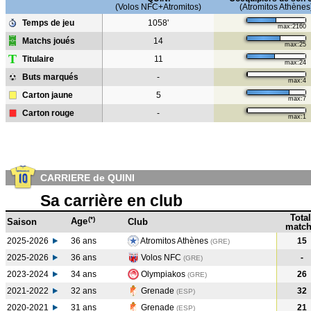
(Volos NFC+Atromitos)
(Atromitos Athènes
Temps de jeu
1058'
max:2160
Matchs joués
14
max:25
T
Titulaire
11
max:24
Buts marqués
-
max:4
Carton jaune
5
max:7
Carton rouge
-
max:1
CARRIERE de QUINI
Sa carrière en club
Total
(*)
Age
Saison
Club
match
2025-2026
36 ans
Atromitos Athènes
15
(GRE)
2025-2026
36 ans
Volos NFC
-
(GRE)
2023-2024
34 ans
Olympiakos
26
(GRE
)
2021-2022
32 ans
Grenade
32
(ESP
)
2020-2021
31 ans
Grenade
21
(ESP
)