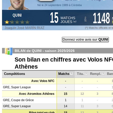
Né le 24 septembre 1989 à Córdoba
15
1148
QUINI
&
MATCHS
JOUES
*
(
)
Joaquín José MARÍN RUIZ
(*) Matchs officiels e
Donnez votre avis sur
QUINI
BILAN de QUINI - saison
2025/2026
Son bilan en chiffres avec Volos N
Athènes
Compétitions
Matchs
Titu.
Rempl.
Ban
?
?
?
Avec Volos NFC
-
-
-
GRE, Super League
-
-
-
Avec Atromitos Athènes
15
12
3
GRE, Coupe de Grèce
1
1
-
GRE, Super League
14
11
3
Bilan total en club
15
12
3