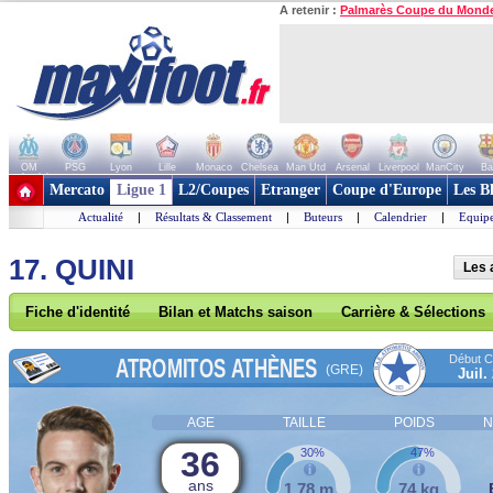
A retenir :
Palmarès Coupe du Mond
OM
PSG
Lyon
Lille
Monaco
Chelsea
Man Utd
Arsenal
Liverpool
ManCity
Ba
+ de clubs
Mercato
Ligue 1
L2/Coupes
Etranger
Coupe d'Europe
Les B
Actualité
|
Résultats & Classement
|
Buteurs
|
Calendrier
|
Equipe
17. QUINI
Les 
Fiche d'identité
Bilan et Matchs saison
Carrière & Sélections
Début Co
ATROMITOS ATHÈNES
(GRE)
Juil.
AGE
TAILLE
POIDS
N
36
30%
47%
ans
1,78 m
74 kg