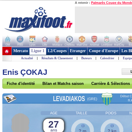
A retenir :
Palmarès Coupe du Mond
OM
PSG
Lyon
Lille
Monaco
Chelsea
Man Utd
Arsenal
Liverpool
ManCity
Ba
+ de clubs
Mercato
Ligue 1
L2/Coupes
Etranger
Coupe d'Europe
Les B
Actualité
|
Résultats & Classement
|
Buteurs
|
Calendrier
|
Equipe
Enis ÇOKAJ
Fiche d'identité
Bilan et Matchs saison
Carrière & Sélections
Début Co
LEVADIAKOS
(GRE)
n.
AGE
TAILLE
POIDS
N
27
ans
? m
? kg