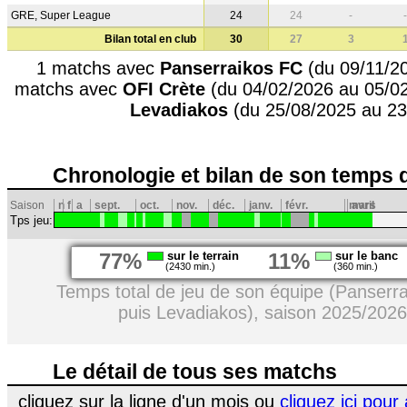
GRE, Super League
24
24
-
-
Bilan total en club
30
27
3
1 matchs avec
Panserraikos FC
(du 09/11/20
matchs avec
OFI Crète
(du 04/02/2026 au 05/02
Levadiakos
(du 25/08/2025 au 23
Chronologie et bilan de son temps 
Saison
n
f
a
sept.
oct.
nov.
déc.
janv.
févr.
mars
avril
Tps jeu:
77%
sur le terrain
11%
sur le banc
(2430 min.)
(360 min.)
Temps total de jeu de son équipe (Panserr
puis Levadiakos), saison 2025/2026
Le détail de tous ses matchs
cliquez sur la ligne d'un mois ou
cliquez ici pour 