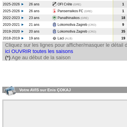
2025-2026
26 ans
OFI Crète
1
(GRE)
2025-2026
26 ans
Panserraikos FC
1
(GRE)
2022-2023
23 ans
Panathinaikos
18
(GRE
)
2020-2021
21 ans
Lokomotiva Zagreb
9
(CRO
)
2019-2020
20 ans
Lokomotiva Zagreb
35
(CRO
)
2018-2019
19 ans
Laci
19
(ALB
)
Cliquez sur les lignes pour afficher/masquer le détai
ici OUVRIR toutes les saisons
(*)
Age au début de la saison
Votre AVIS sur Enis ÇOKAJ