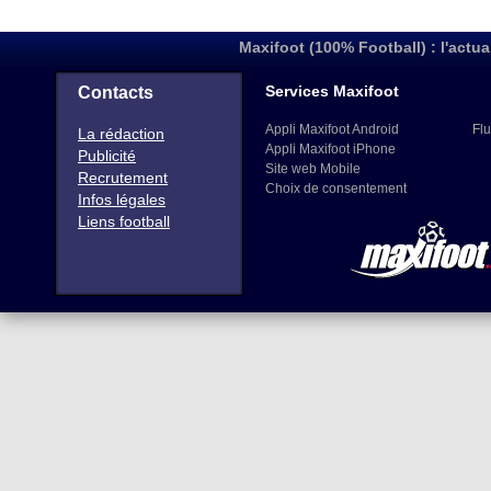
Maxifoot (100% Football) : l'actua
Services Maxifoot
Contacts
Appli Maxifoot Android
Flu
La rédaction
Appli Maxifoot iPhone
Publicité
Site web Mobile
Recrutement
Choix de consentement
Infos légales
Liens football