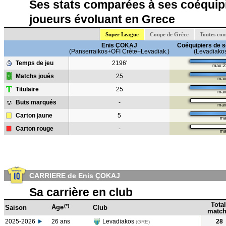
Ses stats comparées à ses coéquipi
joueurs évoluant en Grece
Super League
Coupe de Grèce
Toutes com
Enis ÇOKAJ
Coéquipiers de s
(Panserraikos+OFI Crète+Levadiak.)
(Levadiako
Temps de jeu
2196'
max:2
Matchs joués
25
max
T
Titulaire
25
max
Buts marqués
-
max
Carton jaune
5
ma
Carton rouge
-
ma
CARRIERE de Enis ÇOKAJ
Sa carrière en club
Total
(*)
Age
Saison
Club
match
2025-2026
26 ans
Levadiakos
28
(GRE)