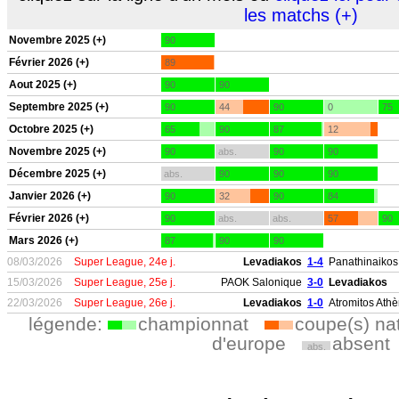
les matchs (+)
Novembre 2025 (+)
90
Février 2026 (+)
89
Aout 2025 (+)
90
90
Septembre 2025 (+)
90
44
90
0
75
Octobre 2025 (+)
65
90
87
12
Novembre 2025 (+)
90
abs.
90
90
Décembre 2025 (+)
abs.
90
90
90
Janvier 2026 (+)
90
32
90
84
Février 2026 (+)
90
abs.
abs.
57
90
Mars 2026 (+)
87
90
90
08/03/2026
Super League, 24e j.
Levadiakos
1-4
Panathinaikos
15/03/2026
Super League, 25e j.
PAOK Salonique
3-0
Levadiakos
22/03/2026
Super League, 26e j.
Levadiakos
1-0
Atromitos Ath
légende:
championnat
coupe(s) na
d'europe
absent
abs.