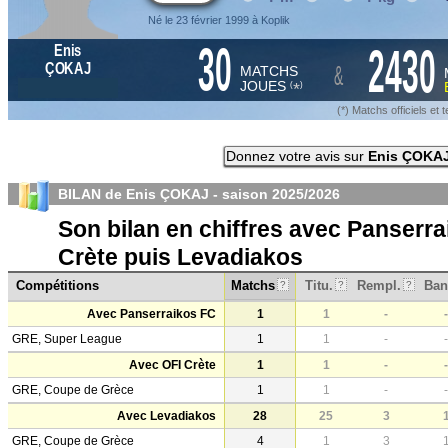
Né le 23 février 1999 à Koplik
30
2430
Enis
&
ÇOKAJ
MATCHS
JOUES
*
(
)
(*) Matchs officiels e
Donnez votre avis sur
Enis ÇOKA
BILAN de Enis ÇOKAJ - saison
2025/2026
Son bilan en chiffres avec Panserra
Crète puis Levadiakos
Compétitions
Matchs
Titu.
Rempl.
Ban
?
?
?
Avec Panserraikos FC
1
1
-
-
GRE, Super League
1
1
-
-
Avec OFI Crète
1
1
-
-
GRE, Coupe de Grèce
1
1
-
-
Avec Levadiakos
28
25
3
GRE, Coupe de Grèce
4
1
3