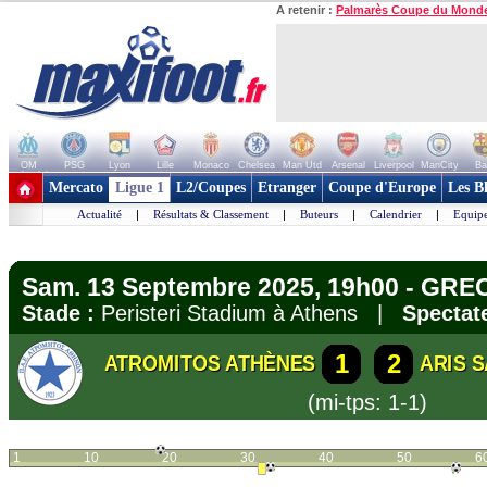
A retenir :
Palmarès Coupe du Mond
OM
PSG
Lyon
Lille
Monaco
Chelsea
Man Utd
Arsenal
Liverpool
ManCity
Ba
+ de clubs
Mercato
Ligue 1
L2/Coupes
Etranger
Coupe d'Europe
Les B
Actualité
|
Résultats & Classement
|
Buteurs
|
Calendrier
|
Equipe
Sam. 13 Septembre 2025, 19h00 - GRE
Stade :
Peristeri Stadium à Athens |
Spectat
1
2
ATROMITOS ATHÈNES
ARIS 
(mi-tps: 1-1)
1
10
20
30
40
50
6