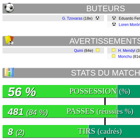
BUTEURS
G. Tzovaras
(18e)
Eduardo Fer
Loren Moró
AVERTISSEMENT
Quini
(84e)
H. Mendyl
(
Monchu
(81
STATS DU MATC
56 %
POSSESSION
(%)
481
PASSES
(réussies %)
(84 %)
8
TIRS
(cadrés)
(2)