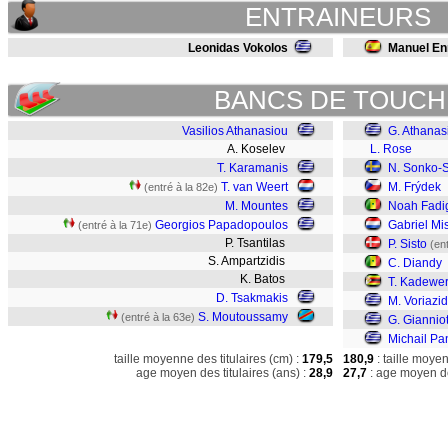
ENTRAINEURS
Leonidas Vokolos
Manuel En
BANCS DE TOUCH
Vasilios Athanasiou
G. Athanas
A. Koselev
L. Rose
T. Karamanis
N. Sonko-
T. van Weert
M. Frýdek
(entré à la 82e)
M. Mountes
Noah Fadi
Georgios Papadopoulos
Gabriel Mi
(entré à la 71e)
P. Tsantilas
P. Sisto
(en
S. Ampartzidis
C. Diandy
K. Batos
T. Kadewe
D. Tsakmakis
M. Voriazid
S. Moutoussamy
(entré à la 63e)
G. Giannio
Michail Pa
taille moyenne des titulaires (cm) :
179,5
180,9
: taille moye
age moyen des titulaires (ans) :
28,9
27,7
: age moyen de