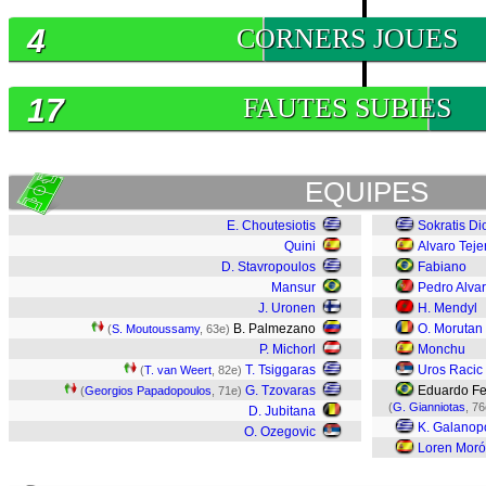
4
CORNERS JOUES
17
FAUTES SUBIES
EQUIPES
E. Choutesiotis
Sokratis Di
Quini
Alvaro Teje
D. Stavropoulos
Fabiano
Mansur
Pedro Alva
J. Uronen
H. Mendyl
B. Palmezano
O. Morutan
(
S. Moutoussamy
, 63e)
P. Michorl
Monchu
T. Tsiggaras
Uros Racic
(
T. van Weert
, 82e)
G. Tzovaras
Eduardo Fe
(
Georgios Papadopoulos
, 71e)
(
G. Gianniotas
, 76
D. Jubitana
K. Galanop
O. Ozegovic
Loren Mor