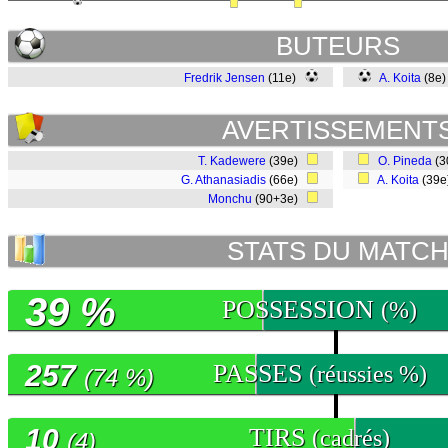
BUTEURS
Fredrik Jensen
(11e)
A. Koita
(8e
AVERTISSEMENT
T. Kadewere
(39e)
O. Pineda
(3
G. Athanasiadis
(66e)
A. Koita
(39
Monchu
(90+3e)
STATS DU MATC
39 %
POSSESSION
(%)
257
PASSES
(réussies %)
(74 %)
10
TIRS
(cadrés)
(4)