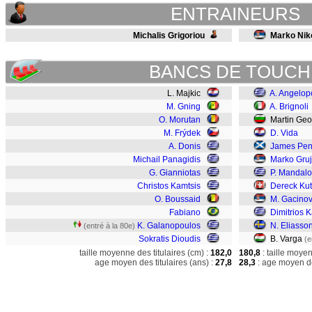
ENTRAINEURS
Michalis Grigoriou
Marko Niko
BANCS DE TOUCH
L. Majkic
A. Angelop
M. Gning
A. Brignoli
O. Morutan
Martin Geo
M. Frýdek
D. Vida
A. Donis
James Pen
Michail Panagidis
Marko Gruj
G. Gianniotas
P. Mandalo
Christos Kamtsis
Dereck Ku
O. Boussaid
M. Gacinov
Fabiano
Dimitrios 
K. Galanopoulos
N. Eliasso
(entré à la 80e)
Sokratis Dioudis
B. Varga
(e
taille moyenne des titulaires (cm) :
182,0
180,8
: taille moye
age moyen des titulaires (ans) :
27,8
28,3
: age moyen de