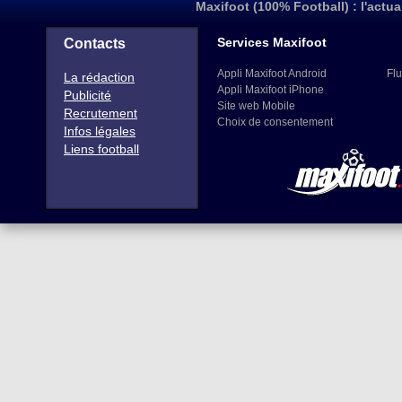
Maxifoot (100% Football) : l'actua
Services Maxifoot
Contacts
Appli Maxifoot Android
Flu
La rédaction
Appli Maxifoot iPhone
Publicité
Site web Mobile
Recrutement
Choix de consentement
Infos légales
Liens football