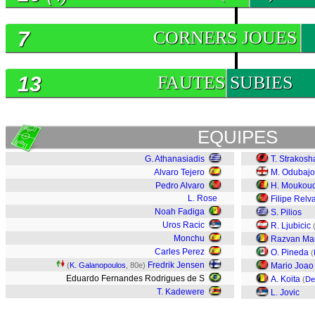
7
CORNERS JOUES
13
FAUTES SUBIES
EQUIPES
G. Athanasiadis
T. Strakosh
Alvaro Tejero
M. Odubajo
Pedro Alvaro
H. Moukoud
L. Rose
Filipe Relv
Noah Fadiga
S. Pilios
Uros Racic
R. Ljubicic
Monchu
Razvan Ma
Carles Perez
O. Pineda
(
Fredrik Jensen
(
K. Galanopoulos
, 80e)
Mario Joao
Eduardo Fernandes Rodrigues de S
A. Koita
(
De
T. Kadewere
L. Jovic