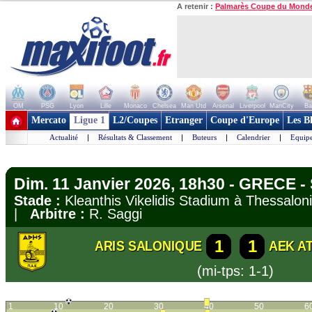
A retenir :
Palmarès Coupe du Mond
OM
PSG
Lyon
Lille
Monaco
Chelsea
Man Utd
Arsenal
Liverpool
ManCity
Ba
+ de clubs
Mercato
Ligue 1
L2/Coupes
Etranger
Coupe d'Europe
Les B
Actualité
|
Résultats & Classement
|
Buteurs
|
Calendrier
|
Equipe
Dim. 11 Janvier 2026, 18h30 - GRECE -
Stade :
Kleanthis Vikelidis Stadium à Thessalo
|
Arbitre :
R. Saggi
1
1
ARIS SALONIQUE
AEK A
(mi-tps: 1-1)
1
10
20
30
40
50
6