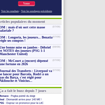
Voter
Voir les resultats
-
Voir les sondages précédents
articles populaires du moment
(07/08)
OM : mais d'où sort cette masse
salariale ?
(07/08)
OM : Longoria, les joueurs... Benatia
règle ses comptes !
(08/08)
Une bonne mise en jambes - Débrief
et NOTES des joueurs (PSG 1-1
Manchester United)
(07/08)
OM : McCourt a (encore) dépensé
une fortune en 2026
(07/08)
Journal des Transferts : Liverpool va
se lancer pour Barcola, Rodri à un
pas du Barça, c'est réglé pour
Akliouche et Vinicius...
Ça a fait le buzz depuis 7 jours
Monaco
: Pogba pointé du doigt
Real
: Diomandé arrive pour 140 M€ !
PSG
: Dupraz se prononce pour la LdC