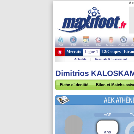
A r
OM
PSG
Lyon
Lille
Monaco
Chelsea
Ma
+ de clubs
Mercato
Ligue 1
L2/Coupes
Etran
Actualité
|
Résultats & Classement
|
Dimitrios KALOSKA
Fiche d'identité
Bilan et Matchs sai
AEK ATHÈN
AGE
TA
ans