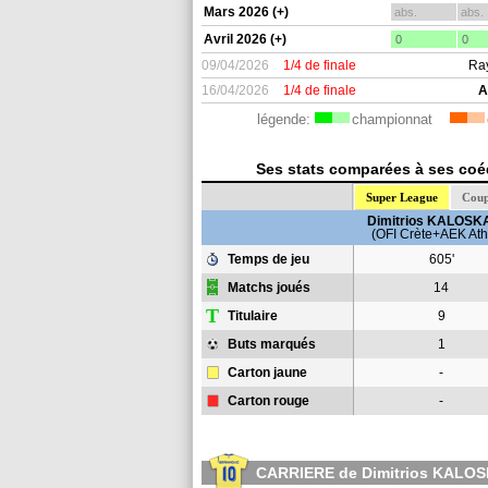
Mars 2026 (+)
abs.
abs.
Avril 2026 (+)
0
0
09/04/2026
1/4 de finale
Ra
16/04/2026
1/4 de finale
A
légende:
championnat
Ses stats comparées à ses coéq
Super League
Coup
Dimitrios KALOSK
(OFI Crète+AEK Ath
Temps de jeu
605'
Matchs joués
14
T
Titulaire
9
Buts marqués
1
Carton jaune
-
Carton rouge
-
CARRIERE de Dimitrios KALO