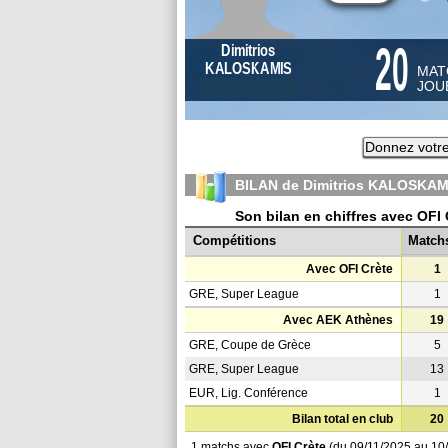
20
Dimitrios
KALOSKAMIS
MAT
JOU
Donnez votre
BILAN de Dimitrios KALOSKAM
Son bilan en chiffres avec OFI
Compétitions
Match
Avec OFI Crète
1
GRE, Super League
1
Avec AEK Athènes
19
GRE, Coupe de Grèce
5
GRE, Super League
13
EUR, Lig. Conférence
1
Bilan total en club
20
1 matchs avec
OFI Crète
(du 09/11/2025 au 10