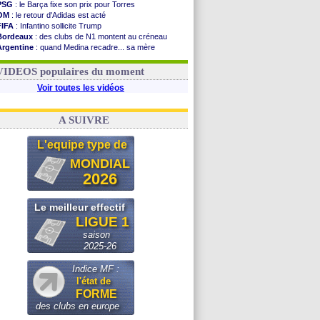
PSG
: le Barça fixe son prix pour Torres
OM
: le retour d'Adidas est acté
FIFA
: Infantino sollicite Trump
Bordeaux
: des clubs de N1 montent au créneau
Argentine
: quand Medina recadre... sa mère
Real
: le démenti de Leipzig pour Diomandé
OM
: le club prêt à libérer Kondogbia ?
VIDEOS populaires du moment
Voir toutes les vidéos
A SUIVRE
L'equipe type de
MONDIAL
2026
Le meilleur effectif
LIGUE 1
saison
2025-26
Indice MF :
l'état de
FORME
des clubs en europe