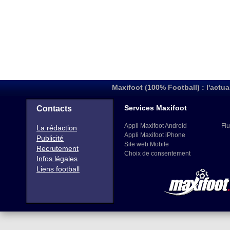
Maxifoot (100% Football) : l'actua
Services Maxifoot
Contacts
Appli Maxifoot Android
Flu
La rédaction
Appli Maxifoot iPhone
Publicité
Site web Mobile
Recrutement
Choix de consentement
Infos légales
Liens football