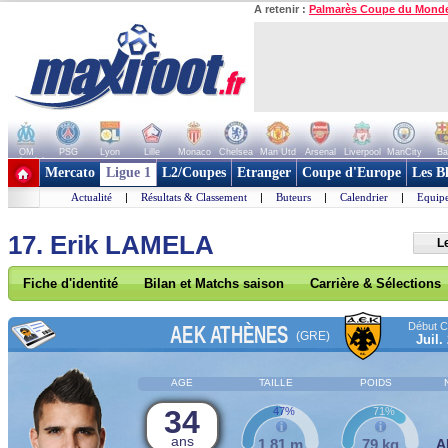
A retenir :
Palmarès Coupe du Mond
OM
PSG
Lyon
Lille
Monaco
Chelsea
Man Utd
Arsenal
Liverpool
ManCity
Ba
+ de clubs
Mercato
Ligue 1
L2/Coupes
Etranger
Coupe d'Europe
Les B
Actualité
|
Résultats & Classement
|
Buteurs
|
Calendrier
|
Equipe
17. Erik LAMELA
L
Fiche d'identité
Bilan et Matchs saison
Carrière & Sélections
Début Co
AEK ATHÈNES
(GRE)
Juil.
AGE
TAILLE
POIDS
34
47%
71%
ans
1,81 m
79 kg
A