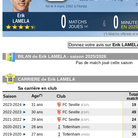
2
Né le 4 mars 1992 à Florida
0
0
Erik
&
LAMELA
MATCHS
MINUTE
JOUES
EN
2025
*
(
)
(*) Matchs officiels e
Donnez votre avis sur
Erik LAMEL
BILAN de Erik LAMELA - saison
2025/2026
Pas de match joué cette saison
CARRIERE de Erik LAMELA
Sa carrière en club
Total
(*)
Age
Saison
Club
match
2023-2024
31 ans
FC Seville
19
(ESP
)
2022-2023
30 ans
FC Seville
49
(ESP
)
2021-2022
29 ans
FC Seville
24
(ESP
)
2020-2021
28 ans
Tottenham
35
(ANG
)
2019-2020
27 ans
Tottenham
35
(ANG
)