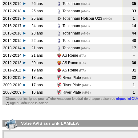
2018-2019
26 ans
Tottenham
35
(ANG
)
2017-2018
25 ans
Tottenham
33
(ANG
)
2017-2018
25 ans
Tottenham Hotspur U23
1
(ANG
)
2016-2017
24 ans
Tottenham
14
(ANG
)
2015-2016
23 ans
Tottenham
44
(ANG
)
2014-2015
22 ans
Tottenham
48
(ANG
)
2013-2014
21 ans
Tottenham
17
(ANG
)
2013-2014
21 ans
AS Rome
-
(ITA
)
2012-2013
20 ans
AS Rome
36
(ITA
)
2011-2012
19 ans
AS Rome
31
(ITA
)
2010-2011
18 ans
River Plate
32
(ARG
)
2009-2010
17 ans
River Plate
1
(ARG
)
2008-2009
16 ans
River Plate
1
(ARG
)
Cliquez sur les lignes pour afficher/masquer le détail de chaque saison ou
cliquez ici OU
(*)
Age au début de la saison
Votre AVIS sur Erik LAMELA