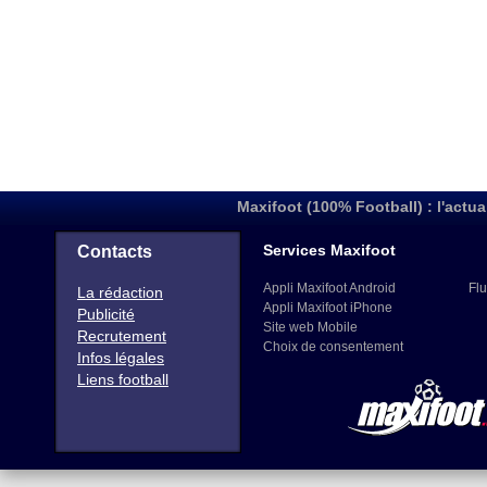
Maxifoot (100% Football) : l'actua
Services Maxifoot
Contacts
Appli Maxifoot Android
Flu
La rédaction
Appli Maxifoot iPhone
Publicité
Site web Mobile
Recrutement
Choix de consentement
Infos légales
Liens football