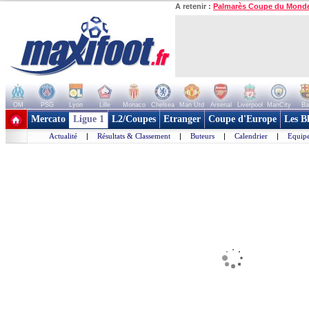
A retenir :
Palmarès Coupe du Mond
OM
PSG
Lyon
Lille
Monaco
Chelsea
Man Utd
Arsenal
Liverpool
ManCity
Ba
+ de clubs
Mercato
Ligue 1
L2/Coupes
Etranger
Coupe d'Europe
Les B
Actualité
|
Résultats & Classement
|
Buteurs
|
Calendrier
|
Equipe