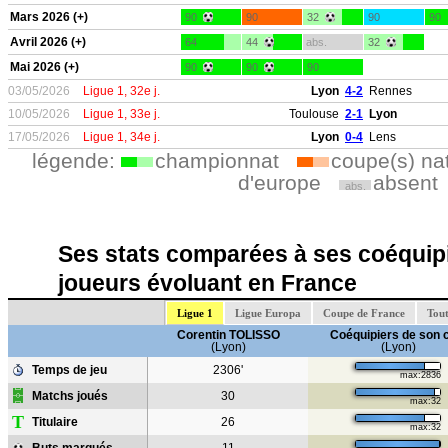
Mars 2026 (+)
90
90
32
90
90
Avril 2026 (+)
64
44
abs.
32
Mai 2026 (+)
90
90
90
03/05/2026
Ligue 1, 32e j.
Lyon
4-2
Rennes
10/05/2026
Ligue 1, 33e j.
Toulouse
2-1
Lyon
17/05/2026
Ligue 1, 34e j.
Lyon
0-4
Lens
légende:
championnat
coupe(s) na
d'europe
absent
abs.
Ses stats comparées à ses coéquipi
joueurs évoluant en France
Ligue 1
Ligue Europa
Coupe de France
Tout
Corentin TOLISSO
Coéquipiers de son 
(Lyon)
(Lyon)
Temps de jeu
2306'
max:2836
Matchs joués
30
max:32
T
Titulaire
26
max:32