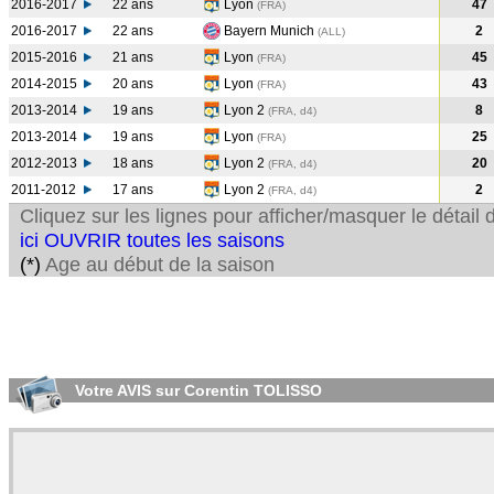
2016-2017
22 ans
Lyon
47
(FRA
)
2016-2017
22 ans
Bayern Munich
2
(ALL
)
2015-2016
21 ans
Lyon
45
(FRA
)
2014-2015
20 ans
Lyon
43
(FRA
)
2013-2014
19 ans
Lyon 2
8
(FRA, d4)
2013-2014
19 ans
Lyon
25
(FRA
)
2012-2013
18 ans
Lyon 2
20
(FRA, d4)
2011-2012
17 ans
Lyon 2
2
(FRA, d4)
Cliquez sur les lignes pour afficher/masquer le détai
ici OUVRIR toutes les saisons
(*)
Age au début de la saison
Votre AVIS sur Corentin TOLISSO