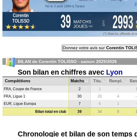
2
Né le 3 août 1994 à Tarare
39
2993
Corentin
&
TOLISSO
MATCHS
JOUES
*
(
)
(*) Matchs officiels e
Donnez votre avis sur
Corentin TOL
BILAN de Corentin TOLISSO - saison
2025/2026
Son bilan en chiffres avec
Lyon
Compétitions
Matchs
Titu.
Rempl.
Ban
?
?
?
FRA, Coupe de France
2
2
-
FRA, Ligue 1
30
26
4
-
EUR, Ligue Europa
7
6
1
-
Bilan total en club
39
34
5
Chronologie et bilan de son temps 