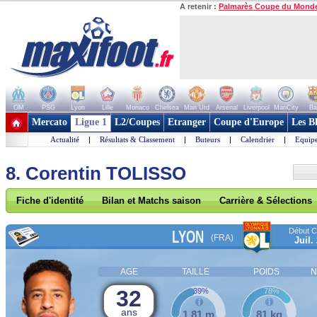
A retenir :
Palmarès Coupe du Mond
OM
PSG
Lyon
Lille
Monaco
Chelsea
Man Utd
Arsenal
Liverpool
ManCity
Ba
+ de clubs
Mercato
Ligue 1
L2/Coupes
Etranger
Coupe d'Europe
Les B
Actualité
|
Résultats & Classement
|
Buteurs
|
Calendrier
|
Equipe
8. Corentin TOLISSO
Fiche d'identité
Bilan et Matchs saison
Carrière & Sélections
Début Co
LYON
(FRA)
Juil.
AGE
TAILLE
POIDS
N
32
39%
78%
ans
1,81 m
81 kg