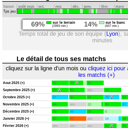
Saison
août
sept.
oct.
nov.
déc.
janv.
févr.
mars
Tps jeu:
69%
sur le terrain
14%
sur le banc
(2993 min.)
(607 min.)
Temps total de jeu de son équipe (
Lyon
), 
minutes
Le détail de tous ses matchs
cliquez sur la ligne d'un mois ou
cliquez ici pour 
les matchs (+)
Aout 2025 (+)
90
74
90
Septembre 2025 (+)
90
81
abs.
90
Octobre 2025 (+)
87
90
90
79
90
Novembre 2025 (+)
84
abs.
12
90
57
Décembre 2025 (+)
90
90
90
0
Janvier 2026 (+)
90
90
abs.
14
46
Février 2026 (+)
abs.
abs.
abs.
66
83