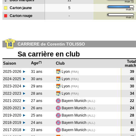
Buts marqués
11
max:11
Carton jaune
5
max:6
Carton rouge
-
max:2
CARRIERE de Corentin TOLISSO
Sa carrière en club
Total
(*)
Age
Saison
Club
match
2025-2026
31 ans
Lyon
39
(FRA)
2024-2025
30 ans
Lyon
46
(FRA
)
2023-2024
29 ans
Lyon
30
(FRA
)
2022-2023
28 ans
Lyon
34
(FRA
)
2021-2022
27 ans
Bayern Munich
22
(ALL
)
2020-2021
26 ans
Bayern Munich
24
(ALL
)
2019-2020
25 ans
Bayern Munich
28
(ALL
)
2018-2019
24 ans
Bayern Munich
6
(ALL
)
2017-2018
23 ans
Bayern Munich
40
(ALL
)