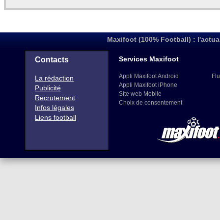
Maxifoot (100% Football) : l'actua
Services Maxifoot
Contacts
Appli Maxifoot Android
Flu
La rédaction
Appli Maxifoot iPhone
Publicité
Site web Mobile
Recrutement
Choix de consentement
Infos légales
Liens football