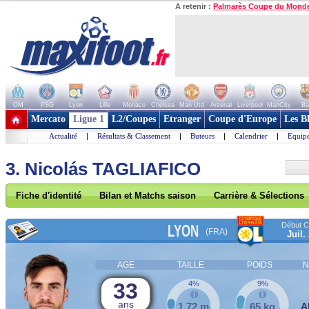
A retenir :
Palmarès Coupe du Mond
OM
PSG
Lyon
Lille
Monaco
Chelsea
Man Utd
Arsenal
Liverpool
ManCity
Ba
+ de clubs
Mercato
Ligue 1
L2/Coupes
Etranger
Coupe d'Europe
Les B
Actualité
|
Résultats & Classement
|
Buteurs
|
Calendrier
|
Equipe
3. Nicolás TAGLIAFICO
Fiche d'identité
Bilan et Matchs saison
Carrière & Sélections
Début Co
LYON
(FRA)
Juil.
AGE
TAILLE
POIDS
N
33
4%
9%
ans
1,72 m
65 kg
A