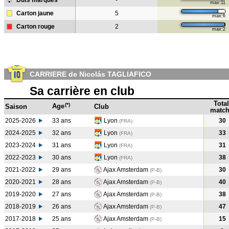
Buts marqués
-
max:11
Carton jaune
5
max:6
Carton rouge
2
max:2
CARRIERE de Nicolás TAGLIAFICO
Sa carrière en club
Total
(*)
Age
Saison
Club
match
2025-2026
33 ans
Lyon
30
(FRA)
2024-2025
32 ans
Lyon
33
(FRA
)
2023-2024
31 ans
Lyon
31
(FRA
)
2022-2023
30 ans
Lyon
38
(FRA
)
2021-2022
29 ans
Ajax Amsterdam
30
(P-B
)
2020-2021
28 ans
Ajax Amsterdam
40
(P-B
)
2019-2020
27 ans
Ajax Amsterdam
38
(P-B
)
2018-2019
26 ans
Ajax Amsterdam
47
(P-B
)
2017-2018
25 ans
Ajax Amsterdam
15
(P-B
)