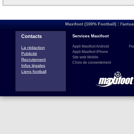
Maxifoot (100% Football) : l'actua
Services Maxifoot
Contacts
Appli Maxifoot Android
Flu
La rédaction
Appli Maxifoot iPhone
Publicité
Site web Mobile
Recrutement
Choix de consentement
Infos légales
Liens football