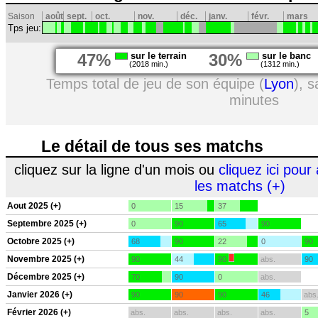
Saison
août
sept.
oct.
nov.
déc.
janv.
févr.
mars
Tps jeu:
47%
sur le terrain
30%
sur le banc
(2018 min.)
(1312 min.)
Temps total de jeu de son équipe (
Lyon
), 
minutes
Le détail de tous ses matchs
cliquez sur la ligne d'un mois ou
cliquez ici pour 
les matchs (+)
Aout 2025 (+)
0
15
37
Septembre 2025 (+)
0
90
65
90
Octobre 2025 (+)
68
90
22
0
90
Novembre 2025 (+)
90
44
90
abs.
90
Décembre 2025 (+)
70
90
0
abs.
Janvier 2026 (+)
90
90
90
46
abs
Février 2026 (+)
abs.
abs.
abs.
abs.
5