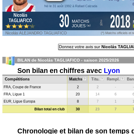
8
Né le 31 août 1992 à Rafael Calzada
30
2018
Nicolás
&
TAGLIAFICO
MATCHS
JOUES
*
(
)
Nicolás ALEJANDRO TAGLIAFICO
(*) Matchs officiels e
Donnez votre avis sur
Nicolás TAGLI
BILAN de Nicolás TAGLIAFICO - saison
2025/2026
Son bilan en chiffres avec
Lyon
Compétitions
Matchs
Titu.
Rempl.
Ban
?
?
?
FRA, Coupe de France
2
2
-
-
FRA, Ligue 1
20
14
6
EUR, Ligue Europa
8
7
1
Bilan total en club
30
23
7
Chronologie et bilan de son temps 