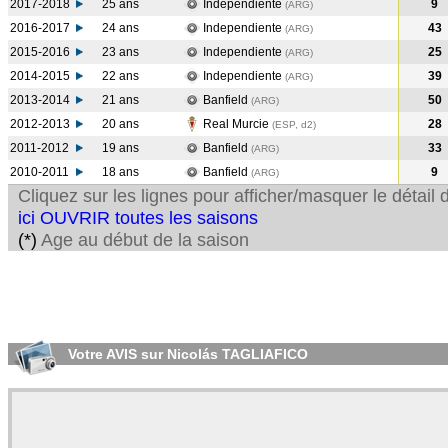
2017-2018
25 ans
Independiente
9
(ARG
)
2016-2017
24 ans
Independiente
43
(ARG
)
2015-2016
23 ans
Independiente
25
(ARG
)
2014-2015
22 ans
Independiente
39
(ARG
)
2013-2014
21 ans
Banfield
50
(ARG
)
2012-2013
20 ans
Real Murcie
28
(ESP, d2)
2011-2012
19 ans
Banfield
33
(ARG
)
2010-2011
18 ans
Banfield
9
(ARG
)
Cliquez sur les lignes pour afficher/masquer le détai
ici OUVRIR toutes les saisons
(*)
Age au début de la saison
Votre AVIS sur Nicolás TAGLIAFICO