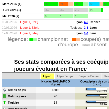
Mars 2026 (+)
88
59
58
67
80
Avril 2026 (+)
abs.
abs.
abs.
13
Mai 2026 (+)
0
0
0
03/05/2026
Ligue 1, 32e j.
Lyon
4-2
Rennes
10/05/2026
Ligue 1, 33e j.
Toulouse
2-1
Lyon
17/05/2026
Ligue 1, 34e j.
Lyon
0-4
Lens
légende:
championnat
coupe(s) na
d'europe
absent
abs.
Ses stats comparées à ses coéquipi
joueurs évoluant en France
Ligue 1
Ligue Europa
Coupe de France
Tout
Nicolás TAGLIAFICO
Coéquipiers de son 
(Lyon)
(Lyon)
Temps de jeu
1309'
max:2836
Matchs joués
20
max:32
T
Titulaire
14
max:32