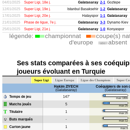
04/01/2025
Super Ligi, 18e j.
Galatasaray
2-1
Goztepe
12/01/2025
Super Ligi, 19e j.
Istanbul Basaksehir
1-2
Galatasaray
17/01/2025
Super Ligi, 20e j.
Hatayspor
1-1
Galatasaray
21/01/2025
Phase de ligue, 7e j.
Galatasaray
3-3
Dynamo Kiev
25/01/2025
Super Ligi, 21e j.
Galatasaray
1-0
Konyaspor
légende:
championnat
coupe(s) na
d'europe
absent
abs.
Ses stats comparées à ses coéquipi
joueurs évoluant en Turquie
Super Ligi
Ligue Europa
Ligue des Champions
Super Co
Hakim ZIYECH
Coéquipiers de son 
(Galatasaray)
(Galatasaray)
Temps de jeu
147'
max:1800
Matchs joués
5
max:20
T
Titulaire
1
max:20
Buts marqués
-
max:12
Carton jaune
1
max:6