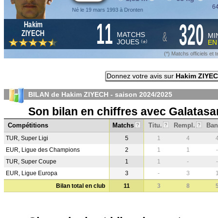
64
Né le 19 mars 1993 à Dronten
11
320
Hakim
&
ZIYECH
MATCHS
MI
JOUES
E
*
(
)
(*) Matchs officiels e
Donnez votre avis sur
Hakim ZIYE
BILAN de Hakim ZIYECH - saison
2024/2025
Son bilan en chiffres avec Galatasa
Compétitions
Matchs
Titu.
Rempl.
Ban
?
?
?
TUR, Super Ligi
5
1
4
EUR, Ligue des Champions
2
1
1
-
TUR, Super Coupe
1
1
-
-
EUR, Ligue Europa
3
-
3
Bilan total en club
11
3
8