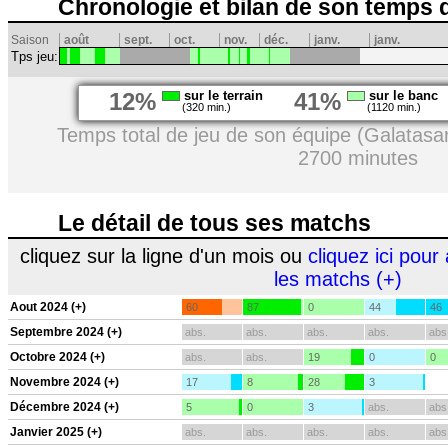
Chronologie et bilan de son temps 
Saison
août
sept.
oct.
nov.
déc.
janv.
janv.
Tps jeu:
12%
sur le terrain
41%
sur le banc
(320 min.)
(1120 min.)
Temps total de jeu de son équipe (Galatasa
2700 minutes
Le détail de tous ses matchs
cliquez sur la ligne d'un mois ou
cliquez ici pour 
les matchs (+)
Aout 2024 (+)
60
87
0
44
46
Septembre 2024 (+)
abs.
abs.
abs.
abs.
abs
Octobre 2024 (+)
abs.
abs.
19
0
0
Novembre 2024 (+)
17
8
28
3
Décembre 2024 (+)
5
0
3
abs.
abs
Janvier 2025 (+)
abs.
abs.
abs.
abs.
abs