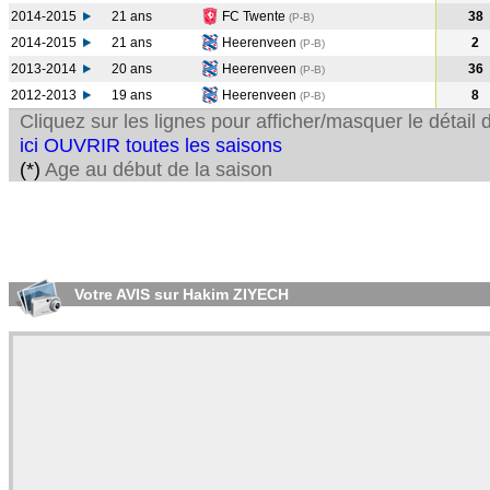
2014-2015
21 ans
FC Twente
38
(P-B
)
2014-2015
21 ans
Heerenveen
2
(P-B
)
2013-2014
20 ans
Heerenveen
36
(P-B
)
2012-2013
19 ans
Heerenveen
8
(P-B
)
Cliquez sur les lignes pour afficher/masquer le détai
ici OUVRIR toutes les saisons
(*)
Age au début de la saison
Votre AVIS sur Hakim ZIYECH