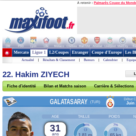
A retenir :
Palmarès Coupe du Mond
OM
PSG
Lyon
Lille
Monaco
Chelsea
Man Utd
Arsenal
Liverpool
ManCity
Ba
+ de clubs
Mercato
Ligue 1
L2/Coupes
Etranger
Coupe d'Europe
Les B
Actualité
|
Résultats & Classement
|
Buteurs
|
Calendrier
|
Equipe
22. Hakim ZIYECH
L
Fiche d'identité
Bilan et Matchs saison
Carrière & Sélections
Début Co
GALATASARAY
(TUR)
Juin
AGE
TAILLE
POIDS
N
31
44%
7%
ans
1,81 m
65 kg