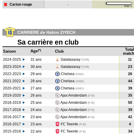
Carton rouge
-
max:1
CARRIERE de Hakim ZIYECH
Sa carrière en club
Total
(*)
Age
Saison
Club
match
2024-2025
31 ans
Galatasaray
11
(TUR)
2023-2024
30 ans
Galatasaray
23
(TUR
)
2022-2023
29 ans
Chelsea
26
(ANG
)
2021-2022
28 ans
Chelsea
44
(ANG
)
2020-2021
27 ans
Chelsea
39
(ANG
)
2019-2020
26 ans
Ajax Amsterdam
35
(P-B
)
2018-2019
25 ans
Ajax Amsterdam
50
(P-B
)
2017-2018
24 ans
Ajax Amsterdam
39
(P-B
)
2016-2017
23 ans
Ajax Amsterdam
42
(P-B
)
2016-2017
23 ans
FC Twente
4
(P-B
)
2015-2016
22 ans
FC Twente
34
(P-B
)