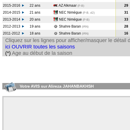
2015-2016
22 ans
AZ Alkmaar
29
(P-B
)
2014-2015
21 ans
NEC Nimègue
31
(P-B, d2)
2013-2014
20 ans
NEC Nimègue
33
(P-B
)
2012-2013
19 ans
Shahre Baran
28
(IRN
)
2011-2012
18 ans
Shahre Baran
16
(IRN
)
Cliquez sur les lignes pour afficher/masquer le détai
ici OUVRIR toutes les saisons
(*)
Age au début de la saison
Votre AVIS sur Alireza JAHANBAKHSH