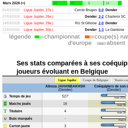
Mars 2026 (+)
78
68
6
19
01/03/2026
Ligue Jupiler, 27e j.
Cercle Bruges
0-0
Dender
07/03/2026
Ligue Jupiler, 28e j.
Dender
2-2
Charleroi SC
14/03/2026
Ligue Jupiler, 29e j.
RU St Gilloise
2-0
Dender
22/03/2026
Ligue Jupiler, 30e j.
Dender
1-3
La Gantoise
légende:
championnat
coupe(s) na
d'europe
absent
abs.
Ses stats comparées à ses coéquipi
joueurs évoluant en Belgique
Ligue Jupiler
Coupe de Belgique
Toutes co
Alireza JAHANBAKHSH
Coéquipiers de son 
(Dender)
(Dender)
Temps de jeu
527'
max:2531
Matchs joués
16
max:30
T
Titulaire
4
max:30
Buts marqués
-
max:8
Carton jaune
3
max:6