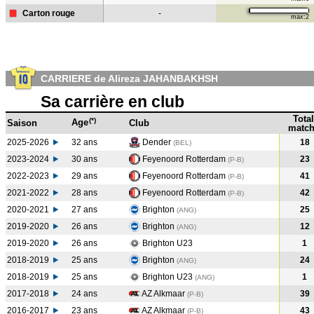
Carton rouge
-
max:2
CARRIERE de Alireza JAHANBAKHSH
Sa carrière en club
Total
(*)
Age
Saison
Club
match
2025-2026
32 ans
Dender
18
(BEL)
2023-2024
30 ans
Feyenoord Rotterdam
23
(P-B
)
2022-2023
29 ans
Feyenoord Rotterdam
41
(P-B
)
2021-2022
28 ans
Feyenoord Rotterdam
42
(P-B
)
2020-2021
27 ans
Brighton
25
(ANG
)
2019-2020
26 ans
Brighton
12
(ANG
)
2019-2020
26 ans
Brighton U23
1
2018-2019
25 ans
Brighton
24
(ANG
)
2018-2019
25 ans
Brighton U23
1
(ANG
)
2017-2018
24 ans
AZ Alkmaar
39
(P-B
)
2016-2017
23 ans
AZ Alkmaar
43
(P-B
)