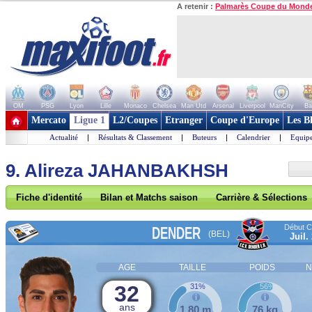
A retenir :
Palmarès Coupe du Mond
OM
PSG
Lyon
Lille
Monaco
Chelsea
Man Utd
Arsenal
Liverpool
ManCity
Ba
+ de clubs
Mercato
Ligue 1
L2/Coupes
Etranger
Coupe d'Europe
Les B
Actualité
|
Résultats & Classement
|
Buteurs
|
Calendrier
|
Equipe
9. Alireza JAHANBAKHSH
Fiche d'identité
Bilan et Matchs saison
Carrière & Sélections
Début Co
DENDER
(BEL)
Juil.
AGE
TAILLE
POIDS
N
32
31%
56%
ans
1,80 m
76 kg