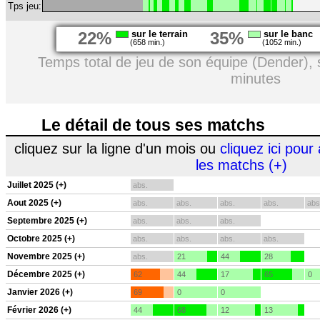
Tps jeu:
22%
sur le terrain
35%
sur le banc
(658 min.)
(1052 min.)
Temps total de jeu de son équipe (Dender),
minutes
Le détail de tous ses matchs
cliquez sur la ligne d'un mois ou
cliquez ici pour 
les matchs (+)
Juillet 2025 (+)
abs.
Aout 2025 (+)
abs.
abs.
abs.
abs.
abs
Septembre 2025 (+)
abs.
abs.
abs.
Octobre 2025 (+)
abs.
abs.
abs.
abs.
Novembre 2025 (+)
abs.
21
44
28
Décembre 2025 (+)
62
44
17
65
0
Janvier 2026 (+)
69
0
0
Février 2026 (+)
44
68
12
13