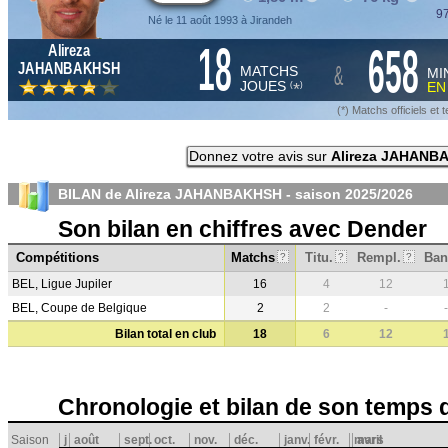
97
Né le 11 août 1993 à Jirandeh
18
658
Alireza
&
JAHANBAKHSH
MATCHS
MI
JOUES
E
*
(
)
(*) Matchs officiels e
Donnez votre avis sur
Alireza JAHANB
BILAN de Alireza JAHANBAKHSH - saison
2025/2026
Son bilan en chiffres avec Dender
Compétitions
Matchs
Titu.
Rempl.
Ban
?
?
?
BEL, Ligue Jupiler
16
4
12
BEL, Coupe de Belgique
2
2
-
-
Bilan total en club
18
6
12
Chronologie et bilan de son temps 
Saison
j
août
sept.
oct.
nov.
déc.
janv.
févr.
mars
avril