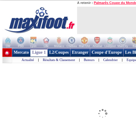
A retenir :
Palmarès Coupe du Mond
OM
PSG
Lyon
Lille
Monaco
Chelsea
Man Utd
Arsenal
Liverpool
ManCity
Ba
+ de clubs
Mercato
Ligue 1
L2/Coupes
Etranger
Coupe d'Europe
Les B
Actualité
|
Résultats & Classement
|
Buteurs
|
Calendrier
|
Equipe