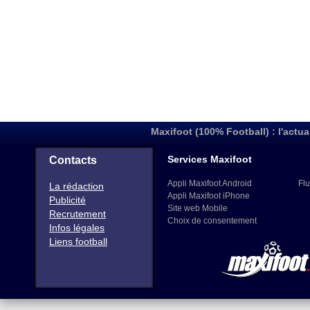
Maxifoot (100% Football) : l'actua
Services Maxifoot
Contacts
Appli Maxifoot Android
Flu
La rédaction
Appli Maxifoot iPhone
Publicité
Site web Mobile
Recrutement
Choix de consentement
Infos légales
Liens football